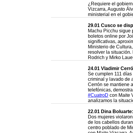
¿Requiere el gobiern
Vizcarra, Augusto Álv
ministerial en el gob
29.01 Cusco se disp
Machu Picchu sigue pa
boletos online por J
significativas, aprox
Ministerio de Cultura
resolver la situación
Rodrich y Mirko Lauer
24.01 Vladimir Cerr
Se cumplen 111 días 
criminal y lavado de 
Cerrón se mantiene a
telefónicas, demostr
#CuatroD
con Maite V
analizamos la situaci
22.01 Dina Boluarte
Dos mujeres violaron 
de los cabellos duran
centro poblado de Mi
con Maite Vizcarra, 