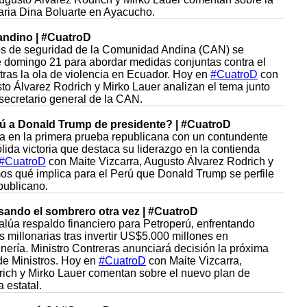
aria Dina Boluarte en Ayacucho.
andino | #CuatroD
ros de seguridad de la Comunidad Andina (CAN) se
e domingo 21 para abordar medidas conjuntas contra el
tras la ola de violencia en Ecuador. Hoy en
#CuatroD
con
to Álvarez Rodrich y Mirko Lauer analizan el tema junto
secretario general de la CAN.
rú a Donald Trump de presidente? | #CuatroD
a en la primera prueba republicana con un contundente
ida victoria que destaca su liderazgo en la contienda
#CuatroD
con Maite Vizcarra, Augusto Álvarez Rodrich y
os qué implica para el Perú que Donald Trump se perfile
publicano.
sando el sombrero otra vez | #CuatroD
lúa respaldo financiero para Petroperú, enfrentando
 millonarias tras invertir US$5.000 millones en
nería. Ministro Contreras anunciará decisión la próxima
e Ministros. Hoy en
#CuatroD
con Maite Vizcarra,
ich y Mirko Lauer comentan sobre el nuevo plan de
a estatal.