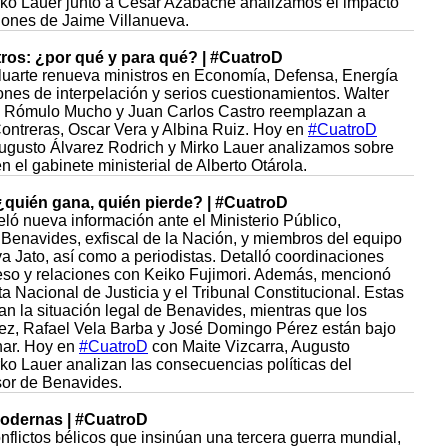
rko Lauer junto a César Azabache analizamos el impacto
siones de Jaime Villanueva.
ros: ¿por qué y para qué? | #CuatroD
uarte renueva ministros en Economía, Defensa, Energía
nes de interpelación y serios cuestionamientos. Walter
ta, Rómulo Mucho y Juan Carlos Castro reemplazan a
ontreras, Oscar Vera y Albina Ruiz. Hoy en
#CuatroD
Augusto Álvarez Rodrich y Mirko Lauer analizamos sobre
 el gabinete ministerial de Alberto Otárola.
¿quién gana, quién pierde? | #CuatroD
ló nueva información ante el Ministerio Público,
 Benavides, exfiscal de la Nación, y miembros del equipo
a Jato, así como a periodistas. Detalló coordinaciones
reso y relaciones con Keiko Fujimori. Además, mencionó
a Nacional de Justicia y el Tribunal Constitucional. Estas
n la situación legal de Benavides, mientras que los
ez, Rafael Vela Barba y José Domingo Pérez están bajo
nar. Hoy en
#CuatroD
con Maite Vizcarra, Augusto
ko Lauer analizan las consecuencias políticas del
sor de Benavides.
odernas | #CuatroD
onflictos bélicos que insinúan una tercera guerra mundial,