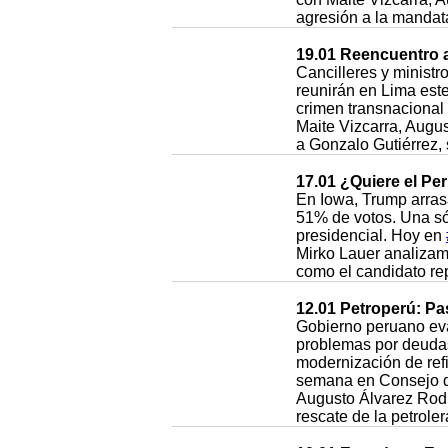
agresión a la mandat
19.01 Reencuentro 
Cancilleres y minist
reunirán en Lima est
crimen transnacional 
Maite Vizcarra, Augus
a Gonzalo Gutiérrez, 
17.01 ¿Quiere el Pe
En Iowa, Trump arras
51% de votos. Una sól
presidencial. Hoy en
Mirko Lauer analizam
como el candidato re
12.01 Petroperú: Pa
Gobierno peruano eva
problemas por deudas
modernización de refi
semana en Consejo d
Augusto Álvarez Rodr
rescate de la petroler