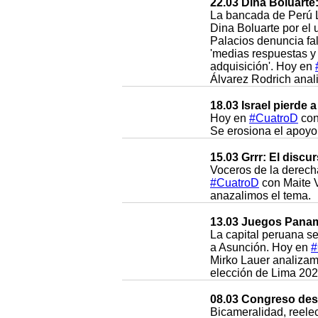
22.03 Dina Boluarte
La bancada de Perú L
Dina Boluarte por el
Palacios denuncia fal
'medias respuestas y
adquisición'. Hoy en
Álvarez Rodrich anal
18.03 Israel pierde 
Hoy en
#CuatroD
con
Se erosiona el apoyo 
15.03 Grrr: El discu
Voceros de la derecha
#CuatroD
con Maite V
anazalimos el tema.
13.03 Juegos Panam
La capital peruana s
a Asunción. Hoy en
#
Mirko Lauer analizamo
elección de Lima 202
08.03 Congreso des
Bicameralidad, reelec