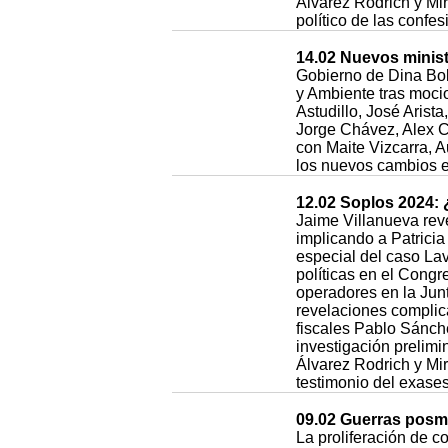
Álvarez Rodrich y Mi
político de las confe
14.02 Nuevos minist
Gobierno de Dina Bol
y Ambiente tras mocio
Astudillo, José Aris
Jorge Chávez, Alex C
con Maite Vizcarra, 
los nuevos cambios en
12.02 Soplos 2024: 
Jaime Villanueva reve
implicando a Patricia
especial del caso Lav
políticas en el Cong
operadores en la Junt
revelaciones complica
fiscales Pablo Sánch
investigación prelimi
Álvarez Rodrich y Mir
testimonio del exase
09.02 Guerras posm
La proliferación de c