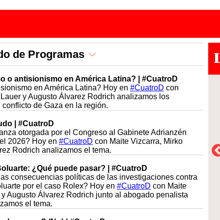
ado de Programas
o o antisionismo en América Latina? | #CuatroD
isionismo en América Latina? Hoy en
#CuatroD
con
o Lauer y Augusto Álvarez Rodrich analizamos los
 conflicto de Gaza en la región.
udo | #CuatroD
ianza otorgada por el Congreso al Gabinete Adrianzén
del 2026? Hoy en
#CuatroD
con Maite Vizcarra, Mirko
rez Rodrich analizamos el tema.
Boluarte: ¿Qué puede pasar? | #CuatroD
as consecuencias políticas de las investigaciones contra
oluarte por el caso Rolex? Hoy en
#CuatroD
con Maite
 y Augusto Álvarez Rodrich junto al abogado penalista
izamos el tema.