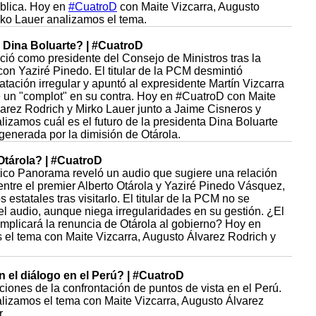
blica. Hoy en
#CuatroD
con Maite Vizcarra, Augusto
rko Lauer analizamos el tema.
Dina Boluarte? | #CuatroD
ció como presidente del Consejo de Ministros tras la
con Yaziré Pinedo. El titular de la PCM desmintió
tación irregular y apuntó al expresidente Martín Vizcarra
un "complot" en su contra. Hoy en #CuatroD con Maite
varez Rodrich y Mirko Lauer junto a Jaime Cisneros y
izamos cuál es el futuro de la presidenta Dina Boluarte
 generada por la dimisión de Otárola.
Otárola? | #CuatroD
tico Panorama reveló un audio que sugiere una relación
ntre el premier Alberto Otárola y Yaziré Pinedo Vásquez,
 estatales tras visitarlo. El titular de la PCM no se
l audio, aunque niega irregularidades en su gestión. ¿El
implicará la renuncia de Otárola al gobierno? Hoy en
el tema con Maite Vizcarra, Augusto Álvarez Rodrich y
 el diálogo en el Perú? | #CuatroD
pciones de la confrontación de puntos de vista en el Perú.
lizamos el tema con Maite Vizcarra, Augusto Álvarez
.