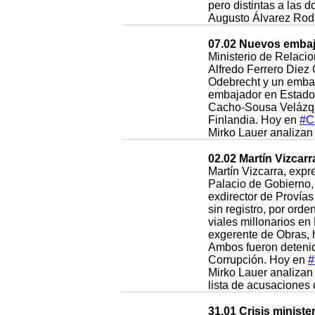
pero distintas a las 
Augusto Álvarez Rodr
07.02 Nuevos embaj
Ministerio de Relaci
Alfredo Ferrero Diez 
Odebrecht y un emba
embajador en Estado
Cacho-Sousa Velázque
Finlandia. Hoy en
#C
Mirko Lauer analizan 
02.02 Martín Vizcarr
Martín Vizcarra, expr
Palacio de Gobierno, 
exdirector de Provías
sin registro, por ord
viales millonarios en
exgerente de Obras, h
Ambos fueron detenido
Corrupción. Hoy en
#
Mirko Lauer analizan 
lista de acusaciones
31.01 Crisis minister