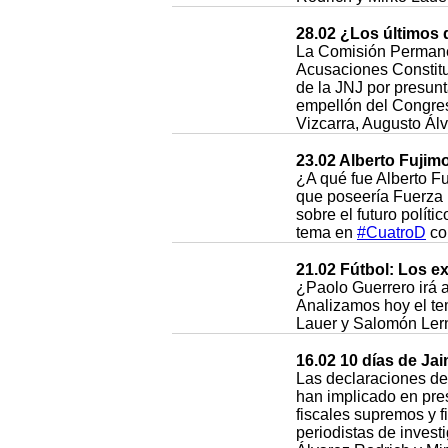
28.02 ¿Los últimos 
La Comisión Permanen
Acusaciones Constitu
de la JNJ por presunt
empellón del Congr
Vizcarra, Augusto Álv
23.02 Alberto Fujim
¿A qué fue Alberto Fu
que poseería Fuerza 
sobre el futuro políti
tema en
#CuatroD
con
21.02 Fútbol: Los e
¿Paolo Guerrero irá 
Analizamos hoy el t
Lauer y Salomón Lern
16.02 10 días de Ja
Las declaraciones del
han implicado en pre
fiscales supremos y fi
periodistas de inves