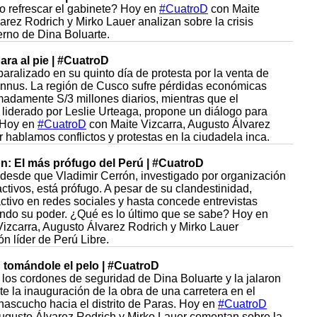
o refrescar el gabinete? Hoy en
#CuatroD
con Maite
arez Rodrich y Mirko Lauer analizan sobre la crisis
ierno de Dina Boluarte.
ara al pie | #CuatroD
ralizado en su quinto día de protesta por la venta de
oinnus. La región de Cusco sufre pérdidas económicas
imadamente S/3 millones diarios, mientras que el
, liderado por Leslie Urteaga, propone un diálogo para
. Hoy en
#CuatroD
con Maite Vizcarra, Augusto Álvarez
 hablamos conflictos y protestas en la ciudadela inca.
ón: El más prófugo del Perú | #CuatroD
desde que Vladimir Cerrón, investigado por organización
activos, está prófugo. A pesar de su clandestinidad,
ctivo en redes sociales y hasta concede entrevistas
ando su poder. ¿Qué es lo último que se sabe? Hoy en
izcarra, Augusto Álvarez Rodrich y Mirko Lauer
ón líder de Perú Libre.
: tomándole el pelo | #CuatroD
los cordones de seguridad de Dina Boluarte y la jalaron
te la inauguración de la obra de una carretera en el
nascucho hacia el distrito de Paras. Hoy en
#CuatroD
Augusto Álvarez Rodrich y Mirko Lauer comentan sobre la