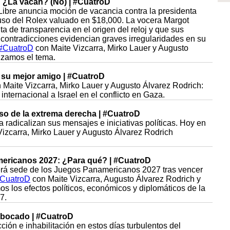
: ¿La vacan? (No) | #CuatroD
ibre anuncia moción de vacancia contra la presidenta
 uso del Rolex valuado en $18,000. La vocera Margot
ta de transparencia en el origen del reloj y que sus
 contradicciones evidencian graves irregularidades en su
#CuatroD
con Maite Vizcarra, Mirko Lauer y Augusto
izamos el tema.
a su mejor amigo | #CuatroD
 Maite Vizcarra, Mirko Lauer y Augusto Álvarez Rodrich:
internacional a Israel en el conflicto en Gaza.
rso de la extrema derecha | #CuatroD
 radicalizan sus mensajes e iniciativas políticas. Hoy en
izcarra, Mirko Lauer y Augusto Álvarez Rodrich
ericanos 2027: ¿Para qué? | #CuatroD
erá sede de los Juegos Panamericanos 2027 tras vencer
CuatroD
con Maite Vizcarra, Augusto Álvarez Rodrich y
s los efectos políticos, económicos y diplomáticos de la
7.
bocado | #CuatroD
ción e inhabilitación en estos días turbulentos del