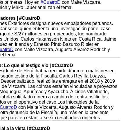
dos primeras. Hoy en
#CuatroD
con Maite Vizcarra,
ich y Mirko Lauer analizan el tema.
adores | #CuatroD
ones Exteriores designa nuevos embajadores peruanos.
Canseco, quien enfrenta una investigación por el caso
rgo de S/27 millones en propiedades, fue nombrado
s Unidos, Carlos Hakansson Nieto en Costa Rica, Jaime
z en Irlanda y Ernesto Pinto Bazurco Rittler en
uatroD
con Maite Vizcarra, Augusto Álvarez Rodrich y
el tema.
a: Lo que el testigo vio | #CuatroD
esidente de Perú, habría recibido dinero en maletines en
según testigo de la Fiscalía. Carlos Revilla Loayza,
 Descentralizado, realizó las entregas en el 2018 y 2019
en de Vizcarra. Las coimas estarían vinculadas a proyectos
 Moquegua, Apurímac y Ayacucho. Alcides Villafuerte,
abría solicitado dinero a cambio de contratos ilícitos.
s en el operativo del caso Los Intocables de la
CuatroD
con Maite Vizcarra, Augusto Álvarez Rodrich y
otra denuncia de la Fiscalía, una más en la creciente
 que parecen estancarse sin resultados concretos.
ial a la vista | #CuatroD