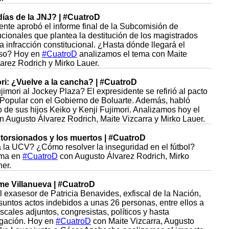
días de la JNJ? | #CuatroD
te aprobó el informe final de la Subcomisión de
cionales que plantea la destitución de los magistrados
a infracción constitucional. ¿Hasta dónde llegará el
eso? Hoy en
#CuatroD
analizamos el tema con Maite
arez Rodrich y Mirko Lauer.
ori: ¿Vuelve a la cancha? | #CuatroD
jimori al Jockey Plaza? El expresidente se refirió al pacto
Popular con el Gobierno de Boluarte. Además, habló
co de sus hijos Keiko y Kenji Fujimori. Analizamos hoy el
 Augusto Álvarez Rodrich, Maite Vizcarra y Mirko Lauer.
xtorsionados y los muertos | #CuatroD
a la UCV? ¿Cómo resolver la inseguridad en el fútbol?
ema en
#CuatroD
con Augusto Álvarez Rodrich, Mirko
er.
ime Villanueva | #CuatroD
 exasesor de Patricia Benavides, exfiscal de la Nación,
suntos actos indebidos a unas 26 personas, entre ellos a
scales adjuntos, congresistas, políticos y hasta
tigación. Hoy en
#CuatroD
con Maite Vizcarra, Augusto