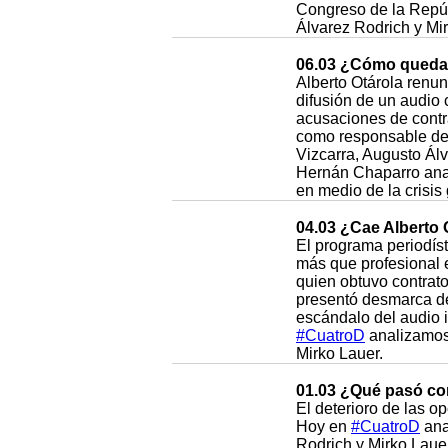
Congreso de la Repú
Álvarez Rodrich y Mi
06.03 ¿Cómo queda 
Alberto Otárola renun
difusión de un audio 
acusaciones de contra
como responsable de 
Vizcarra, Augusto Ál
Hernán Chaparro anal
en medio de la crisis
04.03 ¿Cae Alberto 
El programa periodís
más que profesional e
quien obtuvo contratos
presentó desmarca de
escándalo del audio 
#CuatroD
analizamos 
Mirko Lauer.
01.03 ¿Qué pasó con
El deterioro de las o
Hoy en
#CuatroD
ana
Rodrich y Mirko Lauer