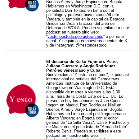
Buenos Aires y Jorge Espinosa en Bogotá.
Hablamos en Washington D.C. con la
periodista Dori Toribio; en Lima con el
politólogo y profesor universitario Alberto
Vergara, y también en la capital de Estados
Unidos con Adam Isacson del área de
Defensa de WOLA. Pueden suscribirse a este
pódcast en nuestro sitio web:
“
yestonoestodo.georgetown.edu
” o por este
canal. Y seguirnos en nuestras cuentas de X
y de Instagram: @Yestonoestodo.
El discurso de Keiko Fujimori. Petro,
Juliana Guerrero y Angie Rodríguez.
Petróleo venezolano y Cuba
Bienvenidos a "Y esto no es todo", el pódcast
internacional de noticias del Georgetown
Americas Institute de la Universidad de
Georgetown en Washington D.C. Está
disponible de martes a viernes a las 2.00
a.m., hora de la Costa Este de EE. UU. Lo
presentan hoy los periodistas Juan Carlos
Iragorri en Madrid, Paz Rodríguez Niell en
Buenos Aires y Jorge Espinosa en Bogotá.
Hablamos en Lima con el politólogo peruano
Alberto Vergara; en Bogotá con el editor
general de "La Silla Vacía", Daniel Pacheco, y
en Miami con el periodista de "Armando.Info"
Roberto Deniz. Pueden suscribirse a este
pódcast en nuestro sitio web: