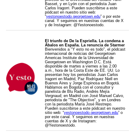
Basset, y en Lyón con el periodista Juan
Carlos Iragorri. Pueden suscribirse a este
pódcast en nuestro sitio web:
“
yestonoestodo.georgetown.edu
” o por este
canal. Y seguirnos en nuestras cuentas de X
y de Instagram: @Yestonoestodo.
El triunfo de De la Espriella. La condena a
Ábalos en España. La renuncia de Starmer
Bienvenidos a "Y esto no es todo", el pódcast
internacional de noticias del Georgetown
Americas Institute de la Universidad de
Georgetown en Washington D.C. Está
disponible de martes a viernes a las 2.00
a.m., hora de la Costa Este de EE. UU. Lo
presentan hoy los periodistas Juan Carlos
Iragorri en Madrid, Paz Rodríguez Niell en
Buenos Aires y Jorge Espinosa en Bogotá.
Hablamos en Bogotá con el consultor y
panelista de Blu Radio, Andrés Mejía
Vergnaud; en Madrid con José Manuel Calvo,
periodista de "The Objective", y en Londres
con la periodista María José Restrepo.
Pueden suscribirse a este pódcast en nuestro
sitio web: “
yestonoestodo.georgetown.edu
” o
por este canal. Y seguirnos en nuestras
cuentas de X y de Instagram:
@Yestonoestodo.