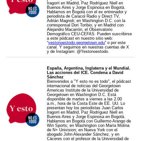
Iragorri en Madrid, Paz Rodríguez Niell en
Buenos Aires y Jorge Espinosa en Bogotá.
Hablamos en Bogotá con el ex entrenador y
periodista de Caracol Radio y Direct TV,
Adrián Magnoli; en Washington D.C. con la
corresponsal Dori Toribio, y en Madrid con
Alejandro Macarrón, el Observatorio
Demográfico CEU-CEFAS. Pueden suscribirse
a este pódcast en nuestro sitio web:
“
yestonoestodo.georgetown.edu
” o por este
canal. Y seguirnos en nuestras cuentas de X
y de Instagram: @Yestonoestodo.
España, Argentina, Inglaterra y el Mundial.
Las acciones del ICE. Condena a David
Sánchez
Bienvenidos a "Y esto no es todo", el pódcast
internacional de noticias del Georgetown
Americas Institute de la Universidad de
Georgetown en Washington D.C. Está
disponible de martes a viernes a las 2.00
a.m., hora de la Costa Este de EE. UU. Lo
presentan hoy los periodistas Juan Carlos
Iragorri en Madrid, Paz Rodríguez Niell en
Buenos Aires y Jorge Espinosa en Bogotá.
Hablamos en Bogotá con Guillermo Arango de
Win Sports; en Washington con María Molina
de N+ Univision; en Nueva York con el
abogado John Alexander Sánchez, y en
Cáceres con el profesor de la Universidad de