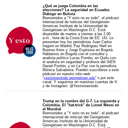
¿Qué se juega Colombia en las
elecciones? La seguridad en Ecuador.
Diálogo en Bolivia
Bienvenidos a "Y esto no es todo", el pódcast
internacional de noticias del Georgetown
Americas Institute de la Universidad de
Georgetown en Washington D.C. Está
disponible de martes a viernes a las 2.00
a.m., hora de la Costa Este de EE. UU. Lo
presentan hoy los periodistas Juan Carlos
Iragorri en Madrid, Paz Rodríguez Niell en
Buenos Aires y Jorge Espinosa en Bogotá.
Hablamos en Bogotá con el consultor y
analista político Lucas Pombo; en Quito con
el analista en seguridad y profesor del IAEN
Daniel Pontón, y en La Paz con la periodista
Mónica Salvatierra. Pueden suscribirse a este
pódcast en nuestro sitio web:
“
yestonoestodo.georgetown.edu
” o por este
canal. Y seguirnos en nuestras cuentas de X
y de Instagram: @Yestonoestodo.
Trump en la cumbre del G-7. La izquierda y
Colombia. El "hat-trick" de Lionel Messi en
el Mundial
Bienvenidos a "Y esto no es todo", el pódcast
internacional de noticias del Georgetown
Americas Institute de la Universidad de
Georgetown en Washington D.C. Está