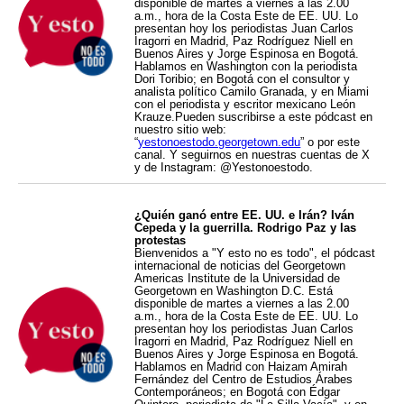
disponible de martes a viernes a las 2.00
a.m., hora de la Costa Este de EE. UU. Lo
presentan hoy los periodistas Juan Carlos
Iragorri en Madrid, Paz Rodríguez Niell en
Buenos Aires y Jorge Espinosa en Bogotá.
Hablamos en Washington con la periodista
Dori Toribio; en Bogotá con el consultor y
analista político Camilo Granada, y en Miami
con el periodista y escritor mexicano León
Krauze.Pueden suscribirse a este pódcast en
nuestro sitio web:
“
yestonoestodo.georgetown.edu
” o por este
canal. Y seguirnos en nuestras cuentas de X
y de Instagram: @Yestonoestodo.
¿Quién ganó entre EE. UU. e Irán? Iván
Cepeda y la guerrilla. Rodrigo Paz y las
protestas
Bienvenidos a "Y esto no es todo", el pódcast
internacional de noticias del Georgetown
Americas Institute de la Universidad de
Georgetown en Washington D.C. Está
disponible de martes a viernes a las 2.00
a.m., hora de la Costa Este de EE. UU. Lo
presentan hoy los periodistas Juan Carlos
Iragorri en Madrid, Paz Rodríguez Niell en
Buenos Aires y Jorge Espinosa en Bogotá.
Hablamos en Madrid con Haizam Amirah
Fernández del Centro de Estudios Árabes
Contemporáneos; en Bogotá con Édgar