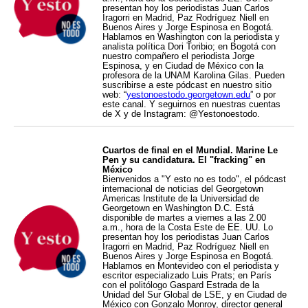
presentan hoy los periodistas Juan Carlos
Iragorri en Madrid, Paz Rodríguez Niell en
Buenos Aires y Jorge Espinosa en Bogotá.
Hablamos en Washington con la periodista y
analista política Dori Toribio; en Bogotá con
nuestro compañero el periodista Jorge
Espinosa, y en Ciudad de México con la
profesora de la UNAM Karolina Gilas. Pueden
suscribirse a este pódcast en nuestro sitio
web: “
yestonoestodo.georgetown.edu
” o por
este canal. Y seguirnos en nuestras cuentas
de X y de Instagram: @Yestonoestodo.
Cuartos de final en el Mundial. Marine Le
Pen y su candidatura. El "fracking" en
México
Bienvenidos a "Y esto no es todo", el pódcast
internacional de noticias del Georgetown
Americas Institute de la Universidad de
Georgetown en Washington D.C. Está
disponible de martes a viernes a las 2.00
a.m., hora de la Costa Este de EE. UU. Lo
presentan hoy los periodistas Juan Carlos
Iragorri en Madrid, Paz Rodríguez Niell en
Buenos Aires y Jorge Espinosa en Bogotá.
Hablamos en Montevideo con el periodista y
escritor especializado Luis Prats; en París
con el politólogo Gaspard Estrada de la
Unidad del Sur Global de LSE, y en Ciudad de
México con Gonzalo Monroy, director general