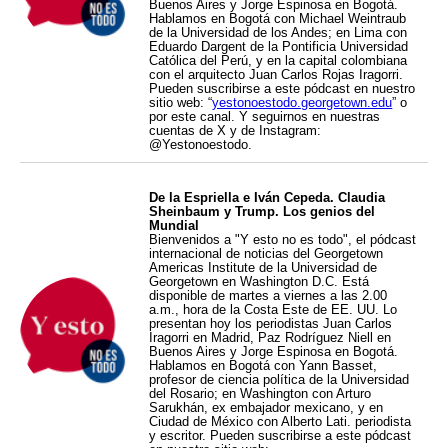
Buenos Aires y Jorge Espinosa en Bogotá.
Hablamos en Bogotá con Michael Weintraub
de la Universidad de los Andes; en Lima con
Eduardo Dargent de la Pontificia Universidad
Católica del Perú, y en la capital colombiana
con el arquitecto Juan Carlos Rojas Iragorri.
Pueden suscribirse a este pódcast en nuestro
sitio web: “
yestonoestodo.georgetown.edu
” o
por este canal. Y seguirnos en nuestras
cuentas de X y de Instagram:
@Yestonoestodo.
De la Espriella e Iván Cepeda. Claudia
Sheinbaum y Trump. Los genios del
Mundial
Bienvenidos a "Y esto no es todo", el pódcast
internacional de noticias del Georgetown
Americas Institute de la Universidad de
Georgetown en Washington D.C. Está
disponible de martes a viernes a las 2.00
a.m., hora de la Costa Este de EE. UU. Lo
presentan hoy los periodistas Juan Carlos
Iragorri en Madrid, Paz Rodríguez Niell en
Buenos Aires y Jorge Espinosa en Bogotá.
Hablamos en Bogotá con Yann Basset,
profesor de ciencia política de la Universidad
del Rosario; en Washington con Arturo
Sarukhán, ex embajador mexicano, y en
Ciudad de México con Alberto Lati. periodista
y escritor. Pueden suscribirse a este pódcast