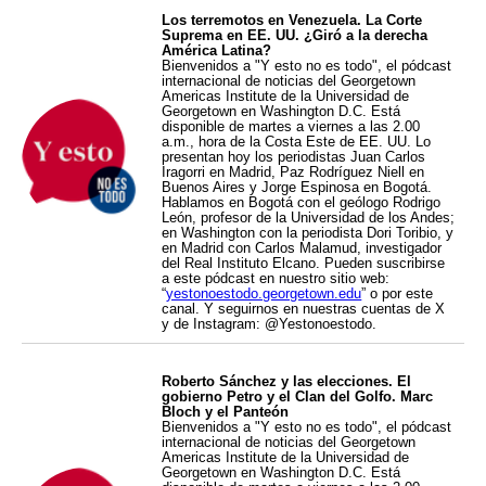
Los terremotos en Venezuela. La Corte
Suprema en EE. UU. ¿Giró a la derecha
América Latina?
Bienvenidos a "Y esto no es todo", el pódcast
internacional de noticias del Georgetown
Americas Institute de la Universidad de
Georgetown en Washington D.C. Está
disponible de martes a viernes a las 2.00
a.m., hora de la Costa Este de EE. UU. Lo
presentan hoy los periodistas Juan Carlos
Iragorri en Madrid, Paz Rodríguez Niell en
Buenos Aires y Jorge Espinosa en Bogotá.
Hablamos en Bogotá con el geólogo Rodrigo
León, profesor de la Universidad de los Andes;
en Washington con la periodista Dori Toribio, y
en Madrid con Carlos Malamud, investigador
del Real Instituto Elcano. Pueden suscribirse
a este pódcast en nuestro sitio web:
“
yestonoestodo.georgetown.edu
” o por este
canal. Y seguirnos en nuestras cuentas de X
y de Instagram: @Yestonoestodo.
Roberto Sánchez y las elecciones. El
gobierno Petro y el Clan del Golfo. Marc
Bloch y el Panteón
Bienvenidos a "Y esto no es todo", el pódcast
internacional de noticias del Georgetown
Americas Institute de la Universidad de
Georgetown en Washington D.C. Está