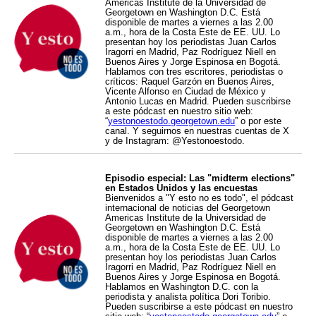
Americas Institute de la Universidad de
Georgetown en Washington D.C. Está
disponible de martes a viernes a las 2.00
a.m., hora de la Costa Este de EE. UU. Lo
presentan hoy los periodistas Juan Carlos
Iragorri en Madrid, Paz Rodríguez Niell en
Buenos Aires y Jorge Espinosa en Bogotá.
Hablamos con tres escritores, periodistas o
críticos: Raquel Garzón en Buenos Aires,
Vicente Alfonso en Ciudad de México y
Antonio Lucas en Madrid. Pueden suscribirse
a este pódcast en nuestro sitio web:
“
yestonoestodo.georgetown.edu
” o por este
canal. Y seguirnos en nuestras cuentas de X
y de Instagram: @Yestonoestodo.
Episodio especial: Las "midterm elections"
en Estados Unidos y las encuestas
Bienvenidos a "Y esto no es todo", el pódcast
internacional de noticias del Georgetown
Americas Institute de la Universidad de
Georgetown en Washington D.C. Está
disponible de martes a viernes a las 2.00
a.m., hora de la Costa Este de EE. UU. Lo
presentan hoy los periodistas Juan Carlos
Iragorri en Madrid, Paz Rodríguez Niell en
Buenos Aires y Jorge Espinosa en Bogotá.
Hablamos en Washington D.C. con la
periodista y analista política Dori Toribio.
Pueden suscribirse a este pódcast en nuestro