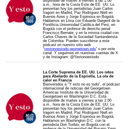
disponible de martes a viernes a las 2.00
a.m., hora de la Costa Este de EE. UU. Lo
presentan hoy los periodistas Juan Carlos
Iragorri en Madrid, Paz Rodríguez Niell en
Buenos Aires y Jorge Espinosa en Bogotá.
Hablamos en Lima con Eduardo Dargent de la
Pontificia Universidad Católica del Perú; en
Bogotá con el profesor de derecho penal
Francisco Bernate, y en la misma ciudad con
Carlos Chaves de la Sociedad Santanderista
de Colombia. Pueden suscribirse a este
pódcast en nuestro sitio web:
“
yestonoestodo.georgetown.edu
” o por este
canal. Y seguirnos en nuestras cuentas de X
y de Instagram: @Yestonoestodo.
La Corte Suprema de EE. UU. Los retos
para Abelardo de la Espriella. La ola de
calor en Francia
Bienvenidos a "Y esto no es todo", el pódcast
internacional de noticias del Georgetown
Americas Institute de la Universidad de
Georgetown en Washington D.C. Está
disponible de martes a viernes a las 2.00
a.m., hora de la Costa Este de EE. UU. Lo
presentan hoy los periodistas Juan Carlos
Iragorri en Madrid, Paz Rodríguez Niell en
Buenos Aires y Jorge Espinosa en Bogotá.
Hablamos en Washington D.C. con la
periodista Dori Toribio; en Bogotá con el
profesor de la Universidad del Rosario Yann