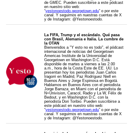
de GMEC. Pueden suscribirse a este pódcast
en nuestro sitio web:
“
yestonoestodo.georgetown.edu
” o por este
canal. Y seguirnos en nuestras cuentas de X
y de Instagram: @Yestonoestodo.
La FIFA, Trump y el escándalo. Qué pasa
con Brasil, Alemania e Italia. La cumbre de
la OTAN
Bienvenidos a "Y esto no es todo", el pódcast
internacional de noticias del Georgetown
Americas Institute de la Universidad de
Georgetown en Washington D.C. Está
disponible de martes a viernes a las 2.00
a.m., hora de la Costa Este de EE. UU. Lo
presentan hoy los periodistas Juan Carlos
Iragorri en Madrid, Paz Rodríguez Niell en
Buenos Aires y Jorge Espinosa en Bogotá.
Hablamos en Buenos Aires con el periodista
Jorge Barraza; en Miami con el periodista de
N+Univision, Caracol, Radio y La W, Félix de
Bedout, y en Washington D.C. con la
periodista Dori Toribio. Pueden suscribirse a
este pódcast en nuestro sitio web:
“
yestonoestodo.georgetown.edu
” o por este
canal. Y seguirnos en nuestras cuentas de X
y de Instagram: @Yestonoestodo.