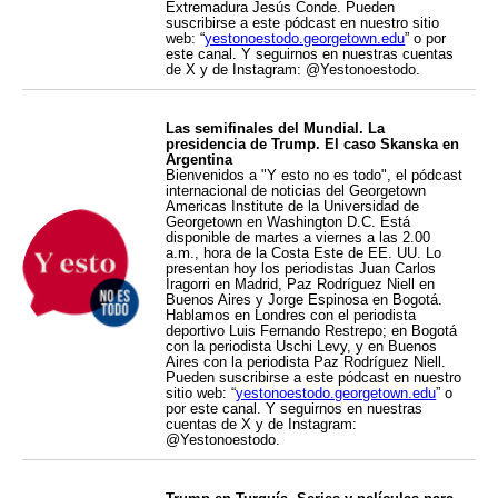
Extremadura Jesús Conde. Pueden
suscribirse a este pódcast en nuestro sitio
web: “
yestonoestodo.georgetown.edu
” o por
este canal. Y seguirnos en nuestras cuentas
de X y de Instagram: @Yestonoestodo.
Las semifinales del Mundial. La
presidencia de Trump. El caso Skanska en
Argentina
Bienvenidos a "Y esto no es todo", el pódcast
internacional de noticias del Georgetown
Americas Institute de la Universidad de
Georgetown en Washington D.C. Está
disponible de martes a viernes a las 2.00
a.m., hora de la Costa Este de EE. UU. Lo
presentan hoy los periodistas Juan Carlos
Iragorri en Madrid, Paz Rodríguez Niell en
Buenos Aires y Jorge Espinosa en Bogotá.
Hablamos en Londres con el periodista
deportivo Luis Fernando Restrepo; en Bogotá
con la periodista Uschi Levy, y en Buenos
Aires con la periodista Paz Rodríguez Niell.
Pueden suscribirse a este pódcast en nuestro
sitio web: “
yestonoestodo.georgetown.edu
” o
por este canal. Y seguirnos en nuestras
cuentas de X y de Instagram:
@Yestonoestodo.