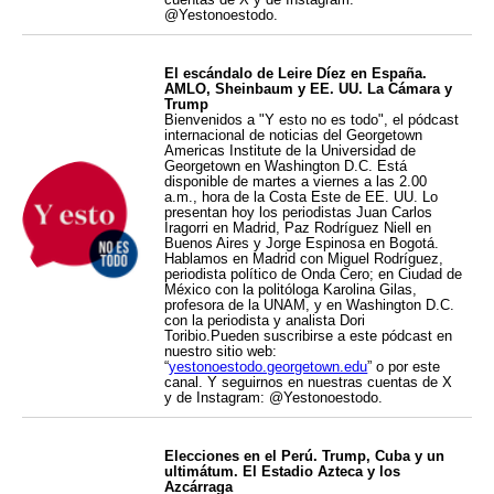
@Yestonoestodo.
El escándalo de Leire Díez en España.
AMLO, Sheinbaum y EE. UU. La Cámara y
Trump
Bienvenidos a "Y esto no es todo", el pódcast
internacional de noticias del Georgetown
Americas Institute de la Universidad de
Georgetown en Washington D.C. Está
disponible de martes a viernes a las 2.00
a.m., hora de la Costa Este de EE. UU. Lo
presentan hoy los periodistas Juan Carlos
Iragorri en Madrid, Paz Rodríguez Niell en
Buenos Aires y Jorge Espinosa en Bogotá.
Hablamos en Madrid con Miguel Rodríguez,
periodista político de Onda Cero; en Ciudad de
México con la politóloga Karolina Gilas,
profesora de la UNAM, y en Washington D.C.
con la periodista y analista Dori
Toribio.Pueden suscribirse a este pódcast en
nuestro sitio web:
“
yestonoestodo.georgetown.edu
” o por este
canal. Y seguirnos en nuestras cuentas de X
y de Instagram: @Yestonoestodo.
Elecciones en el Perú. Trump, Cuba y un
ultimátum. El Estadio Azteca y los
Azcárraga