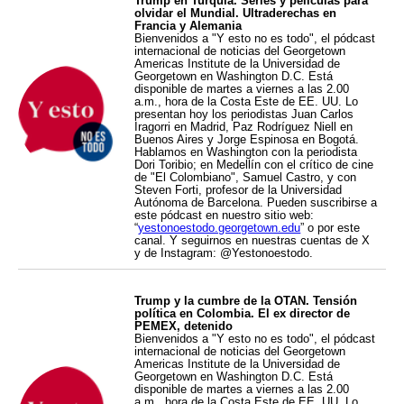
Trump en Turquía. Series y películas para
olvidar el Mundial. Ultraderechas en
Francia y Alemania
Bienvenidos a "Y esto no es todo", el pódcast
internacional de noticias del Georgetown
Americas Institute de la Universidad de
Georgetown en Washington D.C. Está
disponible de martes a viernes a las 2.00
a.m., hora de la Costa Este de EE. UU. Lo
presentan hoy los periodistas Juan Carlos
Iragorri en Madrid, Paz Rodríguez Niell en
Buenos Aires y Jorge Espinosa en Bogotá.
Hablamos en Washington con la periodista
Dori Toribio; en Medellín con el crítico de cine
de "El Colombiano", Samuel Castro, y con
Steven Forti, profesor de la Universidad
Autónoma de Barcelona. Pueden suscribirse a
este pódcast en nuestro sitio web:
“
yestonoestodo.georgetown.edu
” o por este
canal. Y seguirnos en nuestras cuentas de X
y de Instagram: @Yestonoestodo.
Trump y la cumbre de la OTAN. Tensión
política en Colombia. El ex director de
PEMEX, detenido
Bienvenidos a "Y esto no es todo", el pódcast
internacional de noticias del Georgetown
Americas Institute de la Universidad de
Georgetown en Washington D.C. Está
disponible de martes a viernes a las 2.00
a.m., hora de la Costa Este de EE. UU. Lo