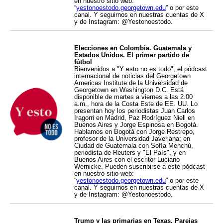
en nuestro sitio web:
“
yestonoestodo.georgetown.edu
” o por este
canal. Y seguirnos en nuestras cuentas de X
y de Instagram: @Yestonoestodo.
Elecciones en Colombia. Guatemala y
Estados Unidos. El primer partido de
fútbol
Bienvenidos a "Y esto no es todo", el pódcast
internacional de noticias del Georgetown
Americas Institute de la Universidad de
Georgetown en Washington D.C. Está
disponible de martes a viernes a las 2.00
a.m., hora de la Costa Este de EE. UU. Lo
presentan hoy los periodistas Juan Carlos
Iragorri en Madrid, Paz Rodríguez Niell en
Buenos Aires y Jorge Espinosa en Bogotá.
Hablamos en Bogotá con Jorge Restrepo,
profesor de la Universidad Javeriana; en
Ciudad de Guatemala con Sofía Menchú,
periodista de Reuters y "El País", y en
Buenos Aires con el escritor Luciano
Wernicke. Pueden suscribirse a este pódcast
en nuestro sitio web:
“
yestonoestodo.georgetown.edu
” o por este
canal. Y seguirnos en nuestras cuentas de X
y de Instagram: @Yestonoestodo.
Trump y las primarias en Texas. Parejas