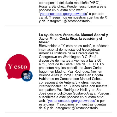
corresponsal del diario madrileño "ABC",
Rosalía Sánchez. Pueden suscribirse a este
pódcast en nuestro sitio web:
“
yestonoestodo.georgetown.edu
” o por este
canal. Y seguirnos en nuestras cuentas de X
y de Instagram: @Yestonoestodo.
La ayuda para Venezuela. Manuel Adorni y
Javier Milei. Costa Rica, la evasión y el
Mosad
Bienvenidos a "Y esto no es todo", el pódcast
internacional de noticias del Georgetown
Americas Institute de la Universidad de
Georgetown en Washington D.C. Está
disponible de martes a viernes a las 2.00
a.m., hora de la Costa Este de EE. UU. Lo
presentan hoy los periodistas Juan Carlos
Iragorri en Madrid, Paz Rodríguez Niell en
Buenos Aires y Jorge Espinosa en Bogotá.
Hablamos en Caracas con Manuel Cobela,
corresponsal de Antena 3 y otros medios
internacionales; en Buenos Aires con nuestra
compañera Paz Rodríguez Niell, y en San
José con el politólogo Gustavo Araya. Pueden
suscribirse a este pódcast en nuestro sitio
web: “
yestonoestodo.georgetown.edu
” o por
este canal. Y seguirnos en nuestras cuentas
de X y de Instagram: @Yestonoestodo.