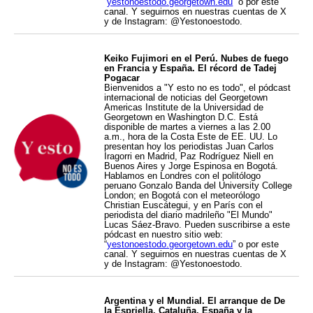
“
yestonoestodo.georgetown.edu
” o por este
canal. Y seguirnos en nuestras cuentas de X
y de Instagram: @Yestonoestodo.
Keiko Fujimori en el Perú. Nubes de fuego
en Francia y España. El récord de Tadej
Pogacar
Bienvenidos a "Y esto no es todo", el pódcast
internacional de noticias del Georgetown
Americas Institute de la Universidad de
Georgetown en Washington D.C. Está
disponible de martes a viernes a las 2.00
a.m., hora de la Costa Este de EE. UU. Lo
presentan hoy los periodistas Juan Carlos
Iragorri en Madrid, Paz Rodríguez Niell en
Buenos Aires y Jorge Espinosa en Bogotá.
Hablamos en Londres con el politólogo
peruano Gonzalo Banda del University College
London; en Bogotá con el meteorólogo
Christian Euscátegui, y en París con el
periodista del diario madrileño "El Mundo"
Lucas Sáez-Bravo. Pueden suscribirse a este
pódcast en nuestro sitio web:
“
yestonoestodo.georgetown.edu
” o por este
canal. Y seguirnos en nuestras cuentas de X
y de Instagram: @Yestonoestodo.
Argentina y el Mundial. El arranque de De
la Espriella. Cataluña, España y la