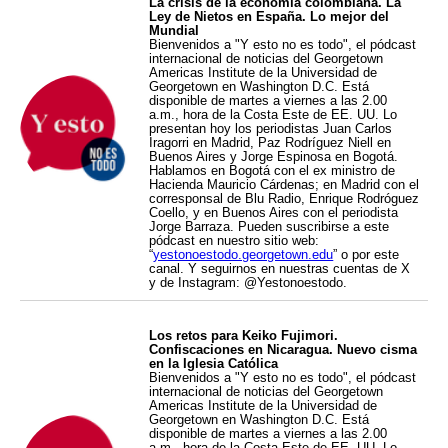
La crisis de la economía colombiana. La
Ley de Nietos en España. Lo mejor del
Mundial
Bienvenidos a "Y esto no es todo", el pódcast
internacional de noticias del Georgetown
Americas Institute de la Universidad de
Georgetown en Washington D.C. Está
disponible de martes a viernes a las 2.00
a.m., hora de la Costa Este de EE. UU. Lo
presentan hoy los periodistas Juan Carlos
Iragorri en Madrid, Paz Rodríguez Niell en
Buenos Aires y Jorge Espinosa en Bogotá.
Hablamos en Bogotá con el ex ministro de
Hacienda Mauricio Cárdenas; en Madrid con el
corresponsal de Blu Radio, Enrique Rodróguez
Coello, y en Buenos Aires con el periodista
Jorge Barraza. Pueden suscribirse a este
pódcast en nuestro sitio web:
“
yestonoestodo.georgetown.edu
” o por este
canal. Y seguirnos en nuestras cuentas de X
y de Instagram: @Yestonoestodo.
Los retos para Keiko Fujimori.
Confiscaciones en Nicaragua. Nuevo cisma
en la Iglesia Católica
Bienvenidos a "Y esto no es todo", el pódcast
internacional de noticias del Georgetown
Americas Institute de la Universidad de
Georgetown en Washington D.C. Está
disponible de martes a viernes a las 2.00
a.m., hora de la Costa Este de EE. UU. Lo