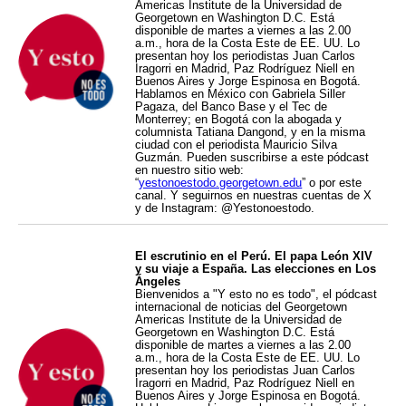
Americas Institute de la Universidad de
Georgetown en Washington D.C. Está
disponible de martes a viernes a las 2.00
a.m., hora de la Costa Este de EE. UU. Lo
presentan hoy los periodistas Juan Carlos
Iragorri en Madrid, Paz Rodríguez Niell en
Buenos Aires y Jorge Espinosa en Bogotá.
Hablamos en México con Gabriela Siller
Pagaza, del Banco Base y el Tec de
Monterrey; en Bogotá con la abogada y
columnista Tatiana Dangond, y en la misma
ciudad con el periodista Mauricio Silva
Guzmán. Pueden suscribirse a este pódcast
en nuestro sitio web:
“
yestonoestodo.georgetown.edu
” o por este
canal. Y seguirnos en nuestras cuentas de X
y de Instagram: @Yestonoestodo.
El escrutinio en el Perú. El papa León XIV
y su viaje a España. Las elecciones en Los
Ángeles
Bienvenidos a "Y esto no es todo", el pódcast
internacional de noticias del Georgetown
Americas Institute de la Universidad de
Georgetown en Washington D.C. Está
disponible de martes a viernes a las 2.00
a.m., hora de la Costa Este de EE. UU. Lo
presentan hoy los periodistas Juan Carlos
Iragorri en Madrid, Paz Rodríguez Niell en
Buenos Aires y Jorge Espinosa en Bogotá.