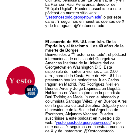
Quintero, periodista de "La Silla Vacía", y en
La Paz con Raúl Peñaranda, director de
"Brújula Digital". Pueden suscribirse a este
pódcast en nuestro sitio web:
“
yestonoestodo.georgetown.edu
” o por este
canal. Y seguirnos en nuestras cuentas de X
y de Instagram: @Yestonoestodo.
El acuerdo de EE. UU. con Irán. De la
Espriella y el fascismo. Los 40 años de la
muerte de Borges
Bienvenidos a "Y esto no es todo", el pódcast
internacional de noticias del Georgetown
Americas Institute de la Universidad de
Georgetown en Washington D.C. Está
disponible de martes a viernes a las 2.00
a.m., hora de la Costa Este de EE. UU. Lo
presentan hoy los periodistas Juan Carlos
Iragorri en Madrid, Paz Rodríguez Niell en
Buenos Aires y Jorge Espinosa en Bogotá.
Hablamos en Washington con la periodista
Dori Toribio; en Medellín con el abogado y
columnista Santiago Vélez, y en Buenos Aires
con la gestora cultural Josefina Delgado y con
el presidente de la Sociedad Argentina de
Escritores, Alejandro Vaccaro. Pueden
suscribirse a este pódcast en nuestro sitio
web: “
yestonoestodo.georgetown.edu
” o por
este canal. Y seguirnos en nuestras cuentas
de X y de Instagram: @Yestonoestodo.