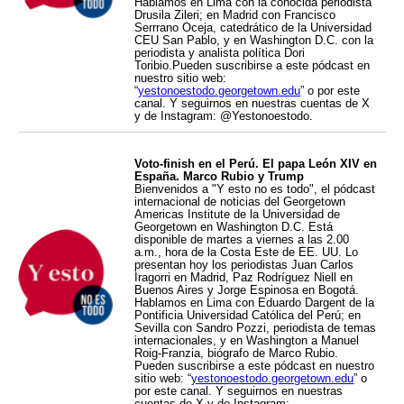
Hablamos en Lima con la conocida periodista
Drusila Zileri; en Madrid con Francisco
Serrrano Oceja, catedrático de la Universidad
CEU San Pablo, y en Washington D.C. con la
periodista y analista política Dori
Toribio.Pueden suscribirse a este pódcast en
nuestro sitio web:
“
yestonoestodo.georgetown.edu
” o por este
canal. Y seguirnos en nuestras cuentas de X
y de Instagram: @Yestonoestodo.
Voto-finish en el Perú. El papa León XIV en
España. Marco Rubio y Trump
Bienvenidos a "Y esto no es todo", el pódcast
internacional de noticias del Georgetown
Americas Institute de la Universidad de
Georgetown en Washington D.C. Está
disponible de martes a viernes a las 2.00
a.m., hora de la Costa Este de EE. UU. Lo
presentan hoy los periodistas Juan Carlos
Iragorri en Madrid, Paz Rodríguez Niell en
Buenos Aires y Jorge Espinosa en Bogotá.
Hablamos en Lima con Eduardo Dargent de la
Pontificia Universidad Católica del Perú; en
Sevilla con Sandro Pozzi, periodista de temas
internacionales, y en Washington a Manuel
Roig-Franzia, biógrafo de Marco Rubio.
Pueden suscribirse a este pódcast en nuestro
sitio web: “
yestonoestodo.georgetown.edu
” o
por este canal. Y seguirnos en nuestras
cuentas de X y de Instagram: