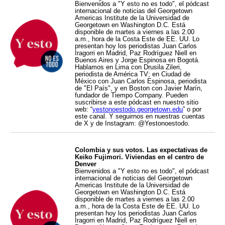
Bienvenidos a "Y esto no es todo", el pódcast
internacional de noticias del Georgetown
Americas Institute de la Universidad de
Georgetown en Washington D.C. Está
disponible de martes a viernes a las 2.00
a.m., hora de la Costa Este de EE. UU. Lo
presentan hoy los periodistas Juan Carlos
Iragorri en Madrid, Paz Rodríguez Niell en
Buenos Aires y Jorge Espinosa en Bogotá.
Hablamos en Lima con Drusila Zileri,
periodista de América TV; en Ciudad de
México con Juan Carlos Espinosa, periodista
de "El País", y en Boston con Javier Marín,
fundador de Tiempo Company. Pueden
suscribirse a este pódcast en nuestro sitio
web: “
yestonoestodo.georgetown.edu
” o por
este canal. Y seguirnos en nuestras cuentas
de X y de Instagram: @Yestonoestodo.
Colombia y sus votos. Las expectativas de
Keiko Fujimori. Viviendas en el centro de
Denver
Bienvenidos a "Y esto no es todo", el pódcast
internacional de noticias del Georgetown
Americas Institute de la Universidad de
Georgetown en Washington D.C. Está
disponible de martes a viernes a las 2.00
a.m., hora de la Costa Este de EE. UU. Lo
presentan hoy los periodistas Juan Carlos
Iragorri en Madrid, Paz Rodríguez Niell en