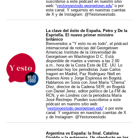
suscribirse a este pódcast en nuestro sitio
web: “
yestonoestodo.georgetown.edu
” o por
este canal. Y seguirnos en nuestras cuentas
de X y de Instagram: @Yestonoestodo.
La clave del éxito de España. Petro y De la
Espriella. El nuevo primer ministro
británico
Bienvenidos a "Y esto no es todo", el pódcast
internacional de noticias del Georgetown
Americas Institute de la Universidad de
Georgetown en Washington D.C. Está
disponible de martes a viernes a las 2.00
a.m., hora de la Costa Este de EE. UU. Lo
presentan hoy los periodistas Juan Carlos
Iragorri en Madrid, Paz Rodríguez Niell en
Buenos Aires y Jorge Espinosa en Bogotá.
Hablamos en Soria con José María "Chema"
Díez, director de la Cadena SER; en Bogotá
con Daniel Jerez, editor político de La FM de
RCN, y en Londres con la periodista María
José Restrepo. Pueden suscribirse a este
pódcast en nuestro sitio web:
“
yestonoestodo.georgetown.edu
” o por este
canal. Y seguirnos en nuestras cuentas de X
y de Instagram: @Yestonoestodo.
Argentina vs España: la final. Catalina
Giraldo y la eutanasia. Un oleoducto en los