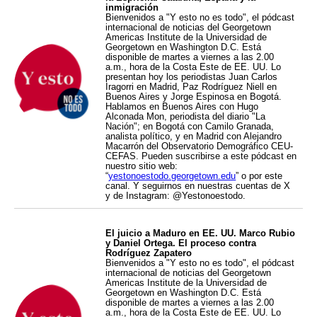
inmigración
Bienvenidos a "Y esto no es todo", el pódcast
internacional de noticias del Georgetown
Americas Institute de la Universidad de
Georgetown en Washington D.C. Está
disponible de martes a viernes a las 2.00
a.m., hora de la Costa Este de EE. UU. Lo
presentan hoy los periodistas Juan Carlos
Iragorri en Madrid, Paz Rodríguez Niell en
Buenos Aires y Jorge Espinosa en Bogotá.
Hablamos en Buenos Aires con Hugo
Alconada Mon, periodista del diario "La
Nación"; en Bogotá con Camilo Granada,
analista político, y en Madrid con Alejandro
Macarrón del Observatorio Demográfico CEU-
CEFAS. Pueden suscribirse a este pódcast en
nuestro sitio web:
“
yestonoestodo.georgetown.edu
” o por este
canal. Y seguirnos en nuestras cuentas de X
y de Instagram: @Yestonoestodo.
El juicio a Maduro en EE. UU. Marco Rubio
y Daniel Ortega. El proceso contra
Rodríguez Zapatero
Bienvenidos a "Y esto no es todo", el pódcast
internacional de noticias del Georgetown
Americas Institute de la Universidad de
Georgetown en Washington D.C. Está
disponible de martes a viernes a las 2.00
a.m., hora de la Costa Este de EE. UU. Lo