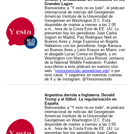
Grandes Lagos
Bienvenidos a "Y esto no es todo", el pódcast
internacional de noticias del Georgetown
Americas Institute de la Universidad de
Georgetown en Washington D.C. Está
disponible de martes a viernes a las 2.00
a.m., hora de la Costa Este de EE. UU. Lo
presentan hoy los periodistas Juan Carlos
Iragorri en Madrid, Paz Rodríguez Niell en
Buenos Aires y Jorge Espinosa en Bogotá.
Hablamos con los periodistas Jorge Barraza
en Buenos Aires y León Krauze en Miami; con
el abogado Lucas Correa en Bogotá, y en
Washington con María Luisa Rossel, portavoz
de la National Wildlife Federation. Pueden
suscribirse a este pódcast en nuestro sitio
web: “
yestonoestodo.georgetown.edu
” o por
este canal. Y seguirnos en nuestras cuentas
de X y de Instagram: @Yestonoestodo.
Argentina derrota a Inglaterra. Donald
Trump y el fútbol. La regularización en
España
Bienvenidos a "Y esto no es todo", el pódcast
internacional de noticias del Georgetown
Americas Institute de la Universidad de
Georgetown en Washington D.C. Está
disponible de martes a viernes a las 2.00
a.m., hora de la Costa Este de EE. UU. Lo
presentan hoy los periodistas Juan Carlos