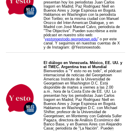
presentan hoy los periodistas Juan Carlos
Iragorri en Madrid, Paz Rodríguez Niell en
Buenos Aires y Jorge Espinosa en Bogotá.
Hablamos en Washington con la periodista
Dori Toribio; en la misma ciudad con Manuel
Orozco del Inter-American Dialogue, y en
Madrid con José Manuel Calvo, periodista de
"The Objective". Pueden suscribirse a este
pódcast en nuestro sitio web:
“
yestonoestodo.georgetown.edu
” o por este
canal. Y seguirnos en nuestras cuentas de X
y de Instagram: @Yestonoestodo.
El diálogo en Venezuela. México, EE. UU. y
el TMEC. Argentina tras el Mundial
Bienvenidos a "Y esto no es todo", el pódcast
internacional de noticias del Georgetown
Americas Institute de la Universidad de
Georgetown en Washington D.C. Está
disponible de martes a viernes a las 2.00
a.m., hora de la Costa Este de EE. UU. Lo
presentan hoy los periodistas Juan Carlos
Iragorri en Madrid, Paz Rodríguez Niell en
Buenos Aires y Jorge Espinosa en Bogotá.
Hablamos en Washington D.C. con Michael
Shifter, profesor de la Universidad de
Georgetown; en Monterrey con Gabriela Suller
Pagaza, directora de Análisis Económico del
Banco Base, y en Buenos Aires con Alejandro
Casar, periodista de "La Nación". Pueden