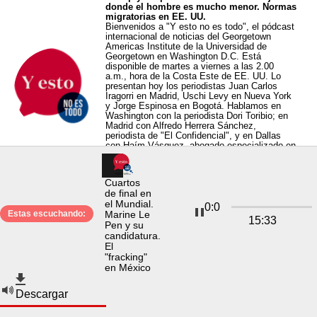
donde el hombre es mucho menor. Normas
migratorias en EE. UU.
Bienvenidos a "Y esto no es todo", el pódcast
internacional de noticias del Georgetown
Americas Institute de la Universidad de
Georgetown en Washington D.C. Está
disponible de martes a viernes a las 2.00
a.m., hora de la Costa Este de EE. UU. Lo
presentan hoy los periodistas Juan Carlos
Iragorri en Madrid, Uschi Levy en Nueva York
y Jorge Espinosa en Bogotá. Hablamos en
Washington con la periodista Dori Toribio; en
Madrid con Alfredo Herrera Sánchez,
periodista de "El Confidencial", y en Dallas
con Haím Vásquez, abogado especializado en
inmigración. Pueden suscribirse a este
pódcast en nuestro sitio web:
“
yestonoestodo.georgetown.edu
” o por este
Cuartos
canal. Y seguirnos en nuestras cuentas de X
de final en
y de Instagram: @Yestonoestodo.
el Mundial.
0
:
0
Estas escuchando:
Marine Le
15
:
33
Pen y su
El chequeo médico a Trump. Iván Cepeda y
candidatura.
Abelardo de la Espriella. Los "cracks"
El
jóvenes del Mundial
"fracking"
Bienvenidos a "Y esto no es todo", el pódcast
en México
internacional de noticias del Georgetown
Americas Institute de la Universidad de
Georgetown en Washington D.C. Está
Descargar
disponible de martes a viernes a las 2.00
a.m., hora de la Costa Este de EE. UU. Lo