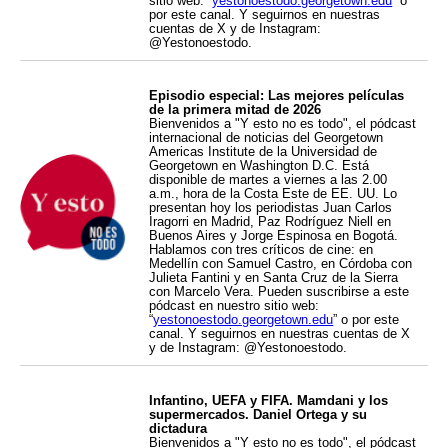
sitio web: “
yestonoestodo.georgetown.edu
” o
por este canal. Y seguirnos en nuestras
cuentas de X y de Instagram:
@Yestonoestodo.
Episodio especial: Las mejores películas
de la primera mitad de 2026
Bienvenidos a "Y esto no es todo", el pódcast
internacional de noticias del Georgetown
Americas Institute de la Universidad de
Georgetown en Washington D.C. Está
disponible de martes a viernes a las 2.00
a.m., hora de la Costa Este de EE. UU. Lo
presentan hoy los periodistas Juan Carlos
Iragorri en Madrid, Paz Rodríguez Niell en
Buenos Aires y Jorge Espinosa en Bogotá.
Hablamos con tres críticos de cine: en
Medellín con Samuel Castro, en Córdoba con
Julieta Fantini y en Santa Cruz de la Sierra
con Marcelo Vera. Pueden suscribirse a este
pódcast en nuestro sitio web:
“
yestonoestodo.georgetown.edu
” o por este
canal. Y seguirnos en nuestras cuentas de X
y de Instagram: @Yestonoestodo.
Infantino, UEFA y FIFA. Mamdani y los
supermercados. Daniel Ortega y su
dictadura
Bienvenidos a "Y esto no es todo", el pódcast