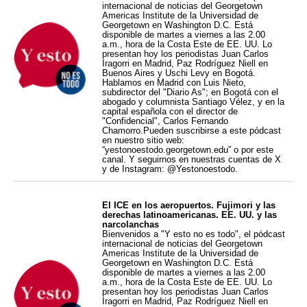
internacional de noticias del Georgetown
Americas Institute de la Universidad de
Georgetown en Washington D.C. Está
disponible de martes a viernes a las 2.00
a.m., hora de la Costa Este de EE. UU. Lo
presentan hoy los periodistas Juan Carlos
Iragorri en Madrid, Paz Rodríguez Niell en
Buenos Aires y Uschi Levy en Bogotá.
Hablamos en Madrid con Luis Nieto,
subdirector del "Diario As"; en Bogotá con el
abogado y columnista Santiago Vélez, y en la
capital española con el director de
"Confidencial", Carlos Fernando
Chamorro.Pueden suscribirse a este pódcast
en nuestro sitio web:
“yestonoestodo.georgetown.edu” o por este
canal. Y seguirnos en nuestras cuentas de X
y de Instagram: @Yestonoestodo.
El ICE en los aeropuertos. Fujimori y las
derechas latinoamericanas. EE. UU. y las
narcolanchas
Bienvenidos a "Y esto no es todo", el pódcast
internacional de noticias del Georgetown
Americas Institute de la Universidad de
Georgetown en Washington D.C. Está
disponible de martes a viernes a las 2.00
a.m., hora de la Costa Este de EE. UU. Lo
presentan hoy los periodistas Juan Carlos
Iragorri en Madrid, Paz Rodríguez Niell en