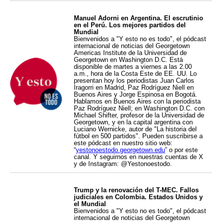
Manuel Adorni en Argentina. El escrutinio
en el Perú. Los mejores partidos del
Mundial
Bienvenidos a "Y esto no es todo", el pódcast
internacional de noticias del Georgetown
Americas Institute de la Universidad de
Georgetown en Washington D.C. Está
disponible de martes a viernes a las 2.00
a.m., hora de la Costa Este de EE. UU. Lo
presentan hoy los periodistas Juan Carlos
Iragorri en Madrid, Paz Rodríguez Niell en
Buenos Aires y Jorge Espinosa en Bogotá.
Hablamos en Buenos Aires con la periodista
Paz Rodríguez Niell; en Washington D.C. con
Michael Shifter, profesor de la Universidad de
Georgetown, y en la capital argentina con
Luciano Wernicke, autor de "La historia del
fútbol en 500 partidos". Pueden suscribirse a
este pódcast en nuestro sitio web:
“
yestonoestodo.georgetown.edu
” o por este
canal. Y seguirnos en nuestras cuentas de X
y de Instagram: @Yestonoestodo.
Trump y la renovación del T-MEC. Fallos
judiciales en Colombia. Estados Unidos y
el Mundial
Bienvenidos a "Y esto no es todo", el pódcast
internacional de noticias del Georgetown