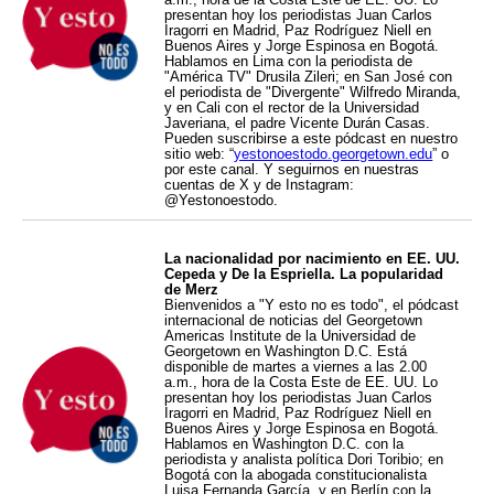
presentan hoy los periodistas Juan Carlos
Iragorri en Madrid, Paz Rodríguez Niell en
Buenos Aires y Jorge Espinosa en Bogotá.
Hablamos en Lima con la periodista de
"América TV" Drusila Zileri; en San José con
el periodista de "Divergente" Wilfredo Miranda,
y en Cali con el rector de la Universidad
Javeriana, el padre Vicente Durán Casas.
Pueden suscribirse a este pódcast en nuestro
sitio web: “
yestonoestodo.georgetown.edu
” o
por este canal. Y seguirnos en nuestras
cuentas de X y de Instagram:
@Yestonoestodo.
La nacionalidad por nacimiento en EE. UU.
Cepeda y De la Espriella. La popularidad
de Merz
Bienvenidos a "Y esto no es todo", el pódcast
internacional de noticias del Georgetown
Americas Institute de la Universidad de
Georgetown en Washington D.C. Está
disponible de martes a viernes a las 2.00
a.m., hora de la Costa Este de EE. UU. Lo
presentan hoy los periodistas Juan Carlos
Iragorri en Madrid, Paz Rodríguez Niell en
Buenos Aires y Jorge Espinosa en Bogotá.
Hablamos en Washington D.C. con la
periodista y analista política Dori Toribio; en
Bogotá con la abogada constitucionalista
Luisa Fernanda García, y en Berlín con la