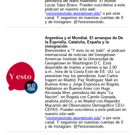
periodista del diario madrileño "El Mundo"
Lucas Sáez-Bravo. Pueden suscribirse a este
pódcast en nuestro sitio web:
“
yestonoestodo.georgetown.edu
” o por este
canal. Y seguirnos en nuestras cuentas de X
y de Instagram: @Yestonoestodo.
Argentina y el Mundial. El arranque de De
la Espriella. Cataluña, España y la
inmigración
Bienvenidos a "Y esto no es todo", el pódcast
internacional de noticias del Georgetown
Americas Institute de la Universidad de
Georgetown en Washington D.C. Está
disponible de martes a viernes a las 2.00
a.m., hora de la Costa Este de EE. UU. Lo
presentan hoy los periodistas Juan Carlos
Iragorri en Madrid, Paz Rodríguez Niell en
Buenos Aires y Jorge Espinosa en Bogotá.
Hablamos en Buenos Aires con Hugo
Alconada Mon, periodista del diario "La
Nación"; en Bogotá con Camilo Granada,
analista político, y en Madrid con Alejandro
Macarrón del Observatorio Demográfico CEU-
CEFAS. Pueden suscribirse a este pódcast en
nuestro sitio web:
“
yestonoestodo.georgetown.edu
” o por este
canal. Y seguirnos en nuestras cuentas de X
y de Instagram: @Yestonoestodo.