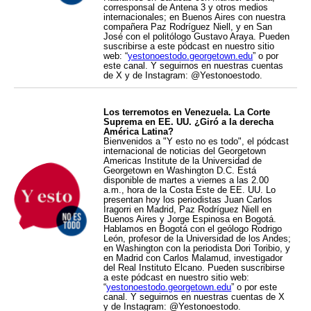
corresponsal de Antena 3 y otros medios
internacionales; en Buenos Aires con nuestra
compañera Paz Rodríguez Niell, y en San
José con el politólogo Gustavo Araya. Pueden
suscribirse a este pódcast en nuestro sitio
web: “
yestonoestodo.georgetown.edu
” o por
este canal. Y seguirnos en nuestras cuentas
de X y de Instagram: @Yestonoestodo.
Los terremotos en Venezuela. La Corte
Suprema en EE. UU. ¿Giró a la derecha
América Latina?
Bienvenidos a "Y esto no es todo", el pódcast
internacional de noticias del Georgetown
Americas Institute de la Universidad de
Georgetown en Washington D.C. Está
disponible de martes a viernes a las 2.00
a.m., hora de la Costa Este de EE. UU. Lo
presentan hoy los periodistas Juan Carlos
Iragorri en Madrid, Paz Rodríguez Niell en
Buenos Aires y Jorge Espinosa en Bogotá.
Hablamos en Bogotá con el geólogo Rodrigo
León, profesor de la Universidad de los Andes;
en Washington con la periodista Dori Toribio, y
en Madrid con Carlos Malamud, investigador
del Real Instituto Elcano. Pueden suscribirse
a este pódcast en nuestro sitio web:
“
yestonoestodo.georgetown.edu
” o por este
canal. Y seguirnos en nuestras cuentas de X
y de Instagram: @Yestonoestodo.