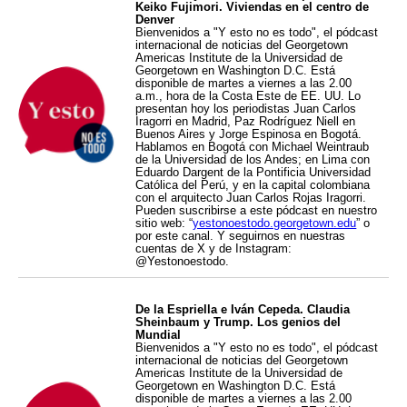
Keiko Fujimori. Viviendas en el centro de
Denver
Bienvenidos a "Y esto no es todo", el pódcast
internacional de noticias del Georgetown
Americas Institute de la Universidad de
Georgetown en Washington D.C. Está
disponible de martes a viernes a las 2.00
a.m., hora de la Costa Este de EE. UU. Lo
presentan hoy los periodistas Juan Carlos
Iragorri en Madrid, Paz Rodríguez Niell en
Buenos Aires y Jorge Espinosa en Bogotá.
Hablamos en Bogotá con Michael Weintraub
de la Universidad de los Andes; en Lima con
Eduardo Dargent de la Pontificia Universidad
Católica del Perú, y en la capital colombiana
con el arquitecto Juan Carlos Rojas Iragorri.
Pueden suscribirse a este pódcast en nuestro
sitio web: “
yestonoestodo.georgetown.edu
” o
por este canal. Y seguirnos en nuestras
cuentas de X y de Instagram:
@Yestonoestodo.
De la Espriella e Iván Cepeda. Claudia
Sheinbaum y Trump. Los genios del
Mundial
Bienvenidos a "Y esto no es todo", el pódcast
internacional de noticias del Georgetown
Americas Institute de la Universidad de
Georgetown en Washington D.C. Está
disponible de martes a viernes a las 2.00