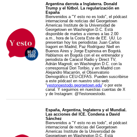
Argentina derrota a Inglaterra. Donald
Trump y el fútbol. La regularización en
España
Bienvenidos a "Y esto no es todo", el pódcast
internacional de noticias del Georgetown
Americas Institute de la Universidad de
Georgetown en Washington D.C. Está
disponible de martes a viernes a las 2.00
a.m., hora de la Costa Este de EE. UU. Lo
presentan hoy los periodistas Juan Carlos
Iragorri en Madrid, Paz Rodríguez Niell en
Buenos Aires y Jorge Espinosa en Bogotá.
Hablamos en Bogotá con el ex entrenador y
periodista de Caracol Radio y Direct TV,
Adrián Magnoli; en Washington D.C. con la
corresponsal Dori Toribio, y en Madrid con
Alejandro Macarrón, el Observatorio
Demográfico CEU-CEFAS. Pueden suscribirse
a este pódcast en nuestro sitio web:
“
yestonoestodo.georgetown.edu
” o por este
canal. Y seguirnos en nuestras cuentas de X
y de Instagram: @Yestonoestodo.
España, Argentina, Inglaterra y el Mundial.
Las acciones del ICE. Condena a David
Sánchez
Bienvenidos a "Y esto no es todo", el pódcast
internacional de noticias del Georgetown
Americas Institute de la Universidad de
Georgetown en Washington D.C. Está