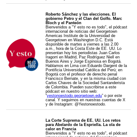
Roberto Sánchez y las elecciones. El
gobierno Petro y el Clan del Golfo. Marc
Bloch y el Panteón
Bienvenidos a "Y esto no es todo", el pódcast
internacional de noticias del Georgetown
Americas Institute de la Universidad de
Georgetown en Washington D.C. Está
disponible de martes a viernes a las 2.00
a.m., hora de la Costa Este de EE. UU. Lo
presentan hoy los periodistas Juan Carlos
Iragorri en Madrid, Paz Rodríguez Niell en
Buenos Aires y Jorge Espinosa en Bogotá.
Hablamos en Lima con Eduardo Dargent de la
Pontificia Universidad Católica del Perú; en
Bogotá con el profesor de derecho penal
Francisco Bernate, y en la misma ciudad con
Carlos Chaves de la Sociedad Santanderista
de Colombia. Pueden suscribirse a este
pódcast en nuestro sitio web:
“
yestonoestodo.georgetown.edu
” o por este
canal. Y seguirnos en nuestras cuentas de X
y de Instagram: @Yestonoestodo.
La Corte Suprema de EE. UU. Los retos
para Abelardo de la Espriella. La ola de
calor en Francia
Bienvenidos a "Y esto no es todo", el pódcast