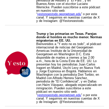
periodista de Reuters y "El País", y en
Buenos Aires con el escritor Luciano
Wernicke. Pueden suscribirse a este pódcast
en nuestro sitio web:
“
yestonoestodo.georgetown.edu
” o por este
canal. Y seguirnos en nuestras cuentas de X
y de Instagram: @Yestonoestodo.
Trump y las primarias en Texas. Parejas
donde el hombre es mucho menor. Normas
migratorias en EE. UU.
Bienvenidos a "Y esto no es todo", el pódcast
internacional de noticias del Georgetown
Americas Institute de la Universidad de
Georgetown en Washington D.C. Está
disponible de martes a viernes a las 2.00
a.m., hora de la Costa Este de EE. UU. Lo
presentan hoy los periodistas Juan Carlos
Iragorri en Madrid, Uschi Levy en Nueva York
y Jorge Espinosa en Bogotá. Hablamos en
Washington con la periodista Dori Toribio; en
Madrid con Alfredo Herrera Sánchez,
periodista de "El Confidencial", y en Dallas
con Haím Vásquez, abogado especializado en
inmigración. Pueden suscribirse a este
pódcast en nuestro sitio web:
“
yestonoestodo.georgetown.edu
” o por este
canal. Y seguirnos en nuestras cuentas de X
y de Instagram: @Yestonoestodo.