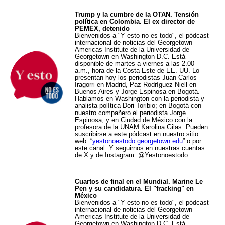
Trump y la cumbre de la OTAN. Tensión
política en Colombia. El ex director de
PEMEX, detenido
Bienvenidos a "Y esto no es todo", el pódcast
internacional de noticias del Georgetown
Americas Institute de la Universidad de
Georgetown en Washington D.C. Está
disponible de martes a viernes a las 2.00
a.m., hora de la Costa Este de EE. UU. Lo
presentan hoy los periodistas Juan Carlos
Iragorri en Madrid, Paz Rodríguez Niell en
Buenos Aires y Jorge Espinosa en Bogotá.
Hablamos en Washington con la periodista y
analista política Dori Toribio; en Bogotá con
nuestro compañero el periodista Jorge
Espinosa, y en Ciudad de México con la
profesora de la UNAM Karolina Gilas. Pueden
suscribirse a este pódcast en nuestro sitio
web: “
yestonoestodo.georgetown.edu
” o por
este canal. Y seguirnos en nuestras cuentas
de X y de Instagram: @Yestonoestodo.
Cuartos de final en el Mundial. Marine Le
Pen y su candidatura. El "fracking" en
México
Bienvenidos a "Y esto no es todo", el pódcast
internacional de noticias del Georgetown
Americas Institute de la Universidad de
Georgetown en Washington D.C. Está