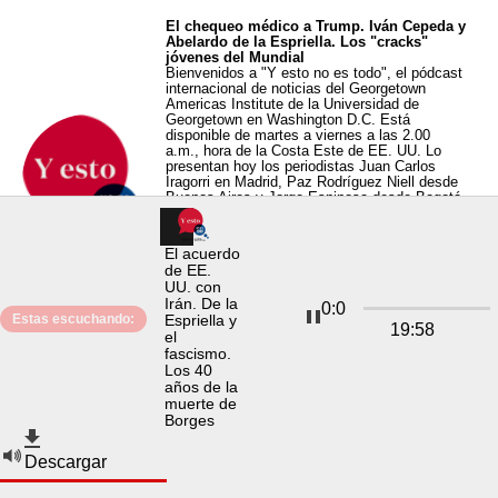
El chequeo médico a Trump. Iván Cepeda y
Abelardo de la Espriella. Los "cracks"
jóvenes del Mundial
Bienvenidos a "Y esto no es todo", el pódcast
internacional de noticias del Georgetown
Americas Institute de la Universidad de
Georgetown en Washington D.C. Está
disponible de martes a viernes a las 2.00
a.m., hora de la Costa Este de EE. UU. Lo
presentan hoy los periodistas Juan Carlos
Iragorri en Madrid, Paz Rodríguez Niell desde
Buenos Aires y Jorge Espinosa desde Bogotá.
Hablamos en Washington con Dori Toribio,
corresponsal y analista política; en Bogotá
con Andrés Mejía Vergnaud, consultor y
El acuerdo
panelista de Blu Radio, y en Buenos Aires
de EE.
como Jorge Barraza, periodista deportivo.
UU. con
Pueden suscribirse a este pódcast en nuestro
Irán. De la
sitio web: “
yestonoestodo.georgetown.edu
” o
0
:
0
Estas escuchando:
Espriella y
por este canal. Y seguirnos en nuestras
19
:
58
cuentas de X y de Instagram:
el
@Yestonoestodo.
fascismo.
Los 40
años de la
muerte de
Rodrigo Paz se baja el sueldo. Cepeda y
Borges
De la Espriella, ¿a segunda vuelta?
Novedades de Zapatero
Bienvenidos a "Y esto no es todo", el pódcast
Descargar
internacional de noticias del Georgetown
Americas Institute de la Universidad de