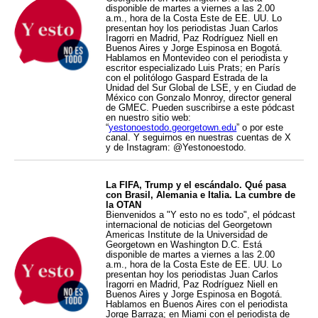
disponible de martes a viernes a las 2.00
a.m., hora de la Costa Este de EE. UU. Lo
presentan hoy los periodistas Juan Carlos
Iragorri en Madrid, Paz Rodríguez Niell en
Buenos Aires y Jorge Espinosa en Bogotá.
Hablamos en Montevideo con el periodista y
escritor especializado Luis Prats; en París
con el politólogo Gaspard Estrada de la
Unidad del Sur Global de LSE, y en Ciudad de
México con Gonzalo Monroy, director general
de GMEC. Pueden suscribirse a este pódcast
en nuestro sitio web:
“
yestonoestodo.georgetown.edu
” o por este
canal. Y seguirnos en nuestras cuentas de X
y de Instagram: @Yestonoestodo.
La FIFA, Trump y el escándalo. Qué pasa
con Brasil, Alemania e Italia. La cumbre de
la OTAN
Bienvenidos a "Y esto no es todo", el pódcast
internacional de noticias del Georgetown
Americas Institute de la Universidad de
Georgetown en Washington D.C. Está
disponible de martes a viernes a las 2.00
a.m., hora de la Costa Este de EE. UU. Lo
presentan hoy los periodistas Juan Carlos
Iragorri en Madrid, Paz Rodríguez Niell en
Buenos Aires y Jorge Espinosa en Bogotá.
Hablamos en Buenos Aires con el periodista
Jorge Barraza; en Miami con el periodista de