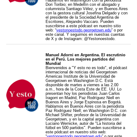
Hablamos en Washington con la periodista
Dori Toribio; en Medellín con el abogado y
columnista Santiago Vélez, y en Buenos Aires
con la gestora cultural Josefina Delgado y con
el presidente de la Sociedad Argentina de
Escritores, Alejandro Vaccaro. Pueden
suscribirse a este pódcast en nuestro sitio
web: “
yestonoestodo.georgetown.edu
” o por
este canal. Y seguirnos en nuestras cuentas
de X y de Instagram: @Yestonoestodo.
Manuel Adorni en Argentina. El escrutinio
en el Perú. Los mejores partidos del
Mundial
Bienvenidos a "Y esto no es todo", el pódcast
internacional de noticias del Georgetown
Americas Institute de la Universidad de
Georgetown en Washington D.C. Está
disponible de martes a viernes a las 2.00
a.m., hora de la Costa Este de EE. UU. Lo
presentan hoy los periodistas Juan Carlos
Iragorri en Madrid, Paz Rodríguez Niell en
Buenos Aires y Jorge Espinosa en Bogotá.
Hablamos en Buenos Aires con la periodista
Paz Rodríguez Niell; en Washington D.C. con
Michael Shifter, profesor de la Universidad de
Georgetown, y en la capital argentina con
Luciano Wernicke, autor de "La historia del
fútbol en 500 partidos". Pueden suscribirse a
este pódcast en nuestro sitio web:
“
yestonoestodo.georgetown.edu
” o por este