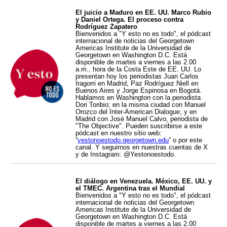
El juicio a Maduro en EE. UU. Marco Rubio
y Daniel Ortega. El proceso contra
Rodríguez Zapatero
Bienvenidos a "Y esto no es todo", el pódcast
internacional de noticias del Georgetown
Americas Institute de la Universidad de
Georgetown en Washington D.C. Está
disponible de martes a viernes a las 2.00
a.m., hora de la Costa Este de EE. UU. Lo
presentan hoy los periodistas Juan Carlos
Iragorri en Madrid, Paz Rodríguez Niell en
Buenos Aires y Jorge Espinosa en Bogotá.
Hablamos en Washington con la periodista
Dori Toribio; en la misma ciudad con Manuel
Orozco del Inter-American Dialogue, y en
Madrid con José Manuel Calvo, periodista de
"The Objective". Pueden suscribirse a este
pódcast en nuestro sitio web:
“
yestonoestodo.georgetown.edu
” o por este
canal. Y seguirnos en nuestras cuentas de X
y de Instagram: @Yestonoestodo.
El diálogo en Venezuela. México, EE. UU. y
el TMEC. Argentina tras el Mundial
Bienvenidos a "Y esto no es todo", el pódcast
internacional de noticias del Georgetown
Americas Institute de la Universidad de
Georgetown en Washington D.C. Está
disponible de martes a viernes a las 2.00