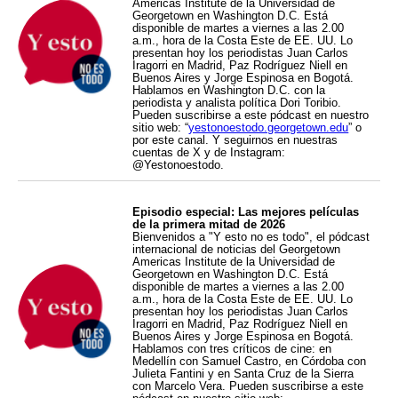
Americas Institute de la Universidad de
Georgetown en Washington D.C. Está
disponible de martes a viernes a las 2.00
a.m., hora de la Costa Este de EE. UU. Lo
presentan hoy los periodistas Juan Carlos
Iragorri en Madrid, Paz Rodríguez Niell en
Buenos Aires y Jorge Espinosa en Bogotá.
Hablamos en Washington D.C. con la
periodista y analista política Dori Toribio.
Pueden suscribirse a este pódcast en nuestro
sitio web: “
yestonoestodo.georgetown.edu
” o
por este canal. Y seguirnos en nuestras
cuentas de X y de Instagram:
@Yestonoestodo.
Episodio especial: Las mejores películas
de la primera mitad de 2026
Bienvenidos a "Y esto no es todo", el pódcast
internacional de noticias del Georgetown
Americas Institute de la Universidad de
Georgetown en Washington D.C. Está
disponible de martes a viernes a las 2.00
a.m., hora de la Costa Este de EE. UU. Lo
presentan hoy los periodistas Juan Carlos
Iragorri en Madrid, Paz Rodríguez Niell en
Buenos Aires y Jorge Espinosa en Bogotá.
Hablamos con tres críticos de cine: en
Medellín con Samuel Castro, en Córdoba con
Julieta Fantini y en Santa Cruz de la Sierra
con Marcelo Vera. Pueden suscribirse a este