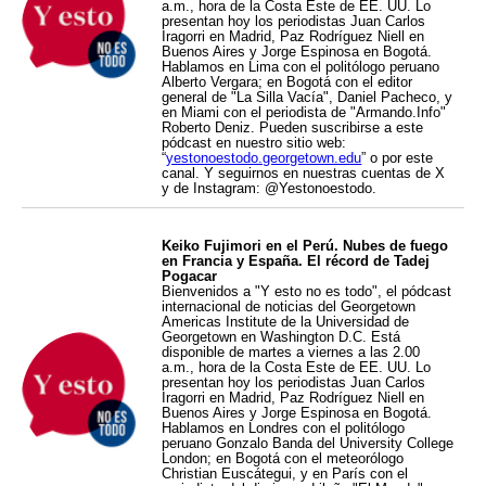
a.m., hora de la Costa Este de EE. UU. Lo
presentan hoy los periodistas Juan Carlos
Iragorri en Madrid, Paz Rodríguez Niell en
Buenos Aires y Jorge Espinosa en Bogotá.
Hablamos en Lima con el politólogo peruano
Alberto Vergara; en Bogotá con el editor
general de "La Silla Vacía", Daniel Pacheco, y
en Miami con el periodista de "Armando.Info"
Roberto Deniz. Pueden suscribirse a este
pódcast en nuestro sitio web:
“
yestonoestodo.georgetown.edu
” o por este
canal. Y seguirnos en nuestras cuentas de X
y de Instagram: @Yestonoestodo.
Keiko Fujimori en el Perú. Nubes de fuego
en Francia y España. El récord de Tadej
Pogacar
Bienvenidos a "Y esto no es todo", el pódcast
internacional de noticias del Georgetown
Americas Institute de la Universidad de
Georgetown en Washington D.C. Está
disponible de martes a viernes a las 2.00
a.m., hora de la Costa Este de EE. UU. Lo
presentan hoy los periodistas Juan Carlos
Iragorri en Madrid, Paz Rodríguez Niell en
Buenos Aires y Jorge Espinosa en Bogotá.
Hablamos en Londres con el politólogo
peruano Gonzalo Banda del University College
London; en Bogotá con el meteorólogo
Christian Euscátegui, y en París con el