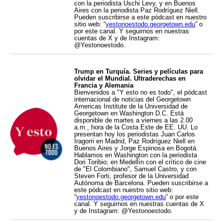
con la periodista Uschi Levy, y en Buenos
Aires con la periodista Paz Rodríguez Niell.
Pueden suscribirse a este pódcast en nuestro
sitio web: “
yestonoestodo.georgetown.edu
” o
por este canal. Y seguirnos en nuestras
cuentas de X y de Instagram:
@Yestonoestodo.
Trump en Turquía. Series y películas para
olvidar el Mundial. Ultraderechas en
Francia y Alemania
Bienvenidos a "Y esto no es todo", el pódcast
internacional de noticias del Georgetown
Americas Institute de la Universidad de
Georgetown en Washington D.C. Está
disponible de martes a viernes a las 2.00
a.m., hora de la Costa Este de EE. UU. Lo
presentan hoy los periodistas Juan Carlos
Iragorri en Madrid, Paz Rodríguez Niell en
Buenos Aires y Jorge Espinosa en Bogotá.
Hablamos en Washington con la periodista
Dori Toribio; en Medellín con el crítico de cine
de "El Colombiano", Samuel Castro, y con
Steven Forti, profesor de la Universidad
Autónoma de Barcelona. Pueden suscribirse a
este pódcast en nuestro sitio web:
“
yestonoestodo.georgetown.edu
” o por este
canal. Y seguirnos en nuestras cuentas de X
y de Instagram: @Yestonoestodo.