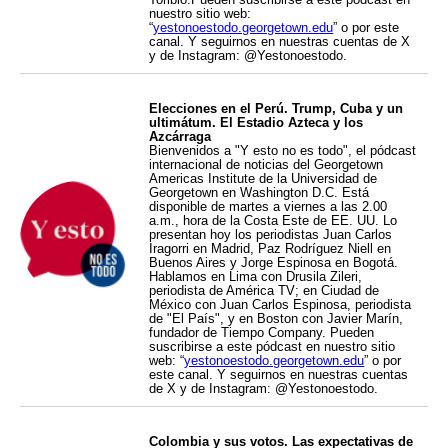
nuestro sitio web:
“
yestonoestodo.georgetown.edu
” o por este
canal. Y seguirnos en nuestras cuentas de X
y de Instagram: @Yestonoestodo.
Elecciones en el Perú. Trump, Cuba y un
ultimátum. El Estadio Azteca y los
Azcárraga
Bienvenidos a "Y esto no es todo", el pódcast
internacional de noticias del Georgetown
Americas Institute de la Universidad de
Georgetown en Washington D.C. Está
disponible de martes a viernes a las 2.00
a.m., hora de la Costa Este de EE. UU. Lo
presentan hoy los periodistas Juan Carlos
Iragorri en Madrid, Paz Rodríguez Niell en
Buenos Aires y Jorge Espinosa en Bogotá.
Hablamos en Lima con Drusila Zileri,
periodista de América TV; en Ciudad de
México con Juan Carlos Espinosa, periodista
de "El País", y en Boston con Javier Marín,
fundador de Tiempo Company. Pueden
suscribirse a este pódcast en nuestro sitio
web: “
yestonoestodo.georgetown.edu
” o por
este canal. Y seguirnos en nuestras cuentas
de X y de Instagram: @Yestonoestodo.
Colombia y sus votos. Las expectativas de