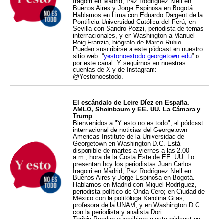
Iragorri en Madrid, Paz Rodríguez Niell en
Buenos Aires y Jorge Espinosa en Bogotá.
Hablamos en Lima con Eduardo Dargent de la
Pontificia Universidad Católica del Perú; en
Sevilla con Sandro Pozzi, periodista de temas
internacionales, y en Washington a Manuel
Roig-Franzia, biógrafo de Marco Rubio.
Pueden suscribirse a este pódcast en nuestro
sitio web: “
yestonoestodo.georgetown.edu
” o
por este canal. Y seguirnos en nuestras
cuentas de X y de Instagram:
@Yestonoestodo.
El escándalo de Leire Díez en España.
AMLO, Sheinbaum y EE. UU. La Cámara y
Trump
Bienvenidos a "Y esto no es todo", el pódcast
internacional de noticias del Georgetown
Americas Institute de la Universidad de
Georgetown en Washington D.C. Está
disponible de martes a viernes a las 2.00
a.m., hora de la Costa Este de EE. UU. Lo
presentan hoy los periodistas Juan Carlos
Iragorri en Madrid, Paz Rodríguez Niell en
Buenos Aires y Jorge Espinosa en Bogotá.
Hablamos en Madrid con Miguel Rodríguez,
periodista político de Onda Cero; en Ciudad de
México con la politóloga Karolina Gilas,
profesora de la UNAM, y en Washington D.C.
con la periodista y analista Dori
Toribio.Pueden suscribirse a este pódcast en