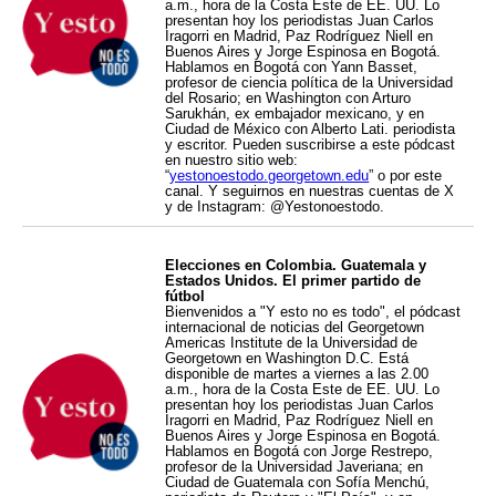
a.m., hora de la Costa Este de EE. UU. Lo
presentan hoy los periodistas Juan Carlos
Iragorri en Madrid, Paz Rodríguez Niell en
Buenos Aires y Jorge Espinosa en Bogotá.
Hablamos en Bogotá con Yann Basset,
profesor de ciencia política de la Universidad
del Rosario; en Washington con Arturo
Sarukhán, ex embajador mexicano, y en
Ciudad de México con Alberto Lati. periodista
y escritor. Pueden suscribirse a este pódcast
en nuestro sitio web:
“
yestonoestodo.georgetown.edu
” o por este
canal. Y seguirnos en nuestras cuentas de X
y de Instagram: @Yestonoestodo.
Elecciones en Colombia. Guatemala y
Estados Unidos. El primer partido de
fútbol
Bienvenidos a "Y esto no es todo", el pódcast
internacional de noticias del Georgetown
Americas Institute de la Universidad de
Georgetown en Washington D.C. Está
disponible de martes a viernes a las 2.00
a.m., hora de la Costa Este de EE. UU. Lo
presentan hoy los periodistas Juan Carlos
Iragorri en Madrid, Paz Rodríguez Niell en
Buenos Aires y Jorge Espinosa en Bogotá.
Hablamos en Bogotá con Jorge Restrepo,
profesor de la Universidad Javeriana; en
Ciudad de Guatemala con Sofía Menchú,