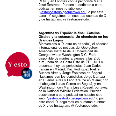
RCN, y en Londres con la periodista María
José Restrepo. Pueden suscribirse a este
pódcast en nuestro sitio web:
“
yestonoestodo.georgetown.edu
” o por este
canal. Y seguirnos en nuestras cuentas de X
y de Instagram: @Yestonoestodo.
Argentina vs España: la final. Catalina
Giraldo y la eutanasia. Un oleoducto en los
Grandes Lagos
Bienvenidos a "Y esto no es todo", el pódcast
internacional de noticias del Georgetown
Americas Institute de la Universidad de
Georgetown en Washington D.C. Está
disponible de martes a viernes a las 2.00
a.m., hora de la Costa Este de EE. UU. Lo
presentan hoy los periodistas Juan Carlos
Iragorri en Madrid, Paz Rodríguez Niell en
Buenos Aires y Jorge Espinosa en Bogotá.
Hablamos con los periodistas Jorge Barraza
en Buenos Aires y León Krauze en Miami; con
el abogado Lucas Correa en Bogotá, y en
Washington con María Luisa Rossel, portavoz
de la National Wildlife Federation. Pueden
suscribirse a este pódcast en nuestro sitio
web: “
yestonoestodo.georgetown.edu
” o por
este canal. Y seguirnos en nuestras cuentas
de X y de Instagram: @Yestonoestodo.