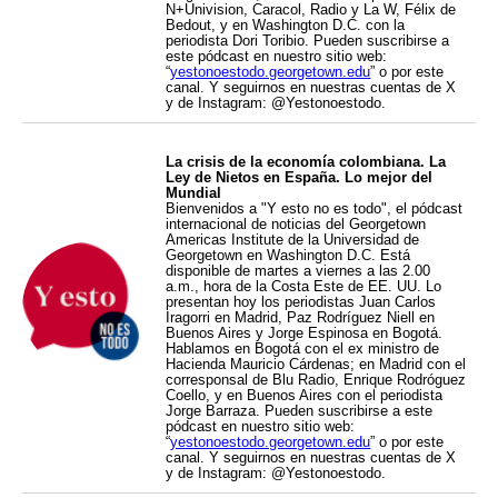
N+Univision, Caracol, Radio y La W, Félix de
Bedout, y en Washington D.C. con la
periodista Dori Toribio. Pueden suscribirse a
este pódcast en nuestro sitio web:
“
yestonoestodo.georgetown.edu
” o por este
canal. Y seguirnos en nuestras cuentas de X
y de Instagram: @Yestonoestodo.
La crisis de la economía colombiana. La
Ley de Nietos en España. Lo mejor del
Mundial
Bienvenidos a "Y esto no es todo", el pódcast
internacional de noticias del Georgetown
Americas Institute de la Universidad de
Georgetown en Washington D.C. Está
disponible de martes a viernes a las 2.00
a.m., hora de la Costa Este de EE. UU. Lo
presentan hoy los periodistas Juan Carlos
Iragorri en Madrid, Paz Rodríguez Niell en
Buenos Aires y Jorge Espinosa en Bogotá.
Hablamos en Bogotá con el ex ministro de
Hacienda Mauricio Cárdenas; en Madrid con el
corresponsal de Blu Radio, Enrique Rodróguez
Coello, y en Buenos Aires con el periodista
Jorge Barraza. Pueden suscribirse a este
pódcast en nuestro sitio web:
“
yestonoestodo.georgetown.edu
” o por este
canal. Y seguirnos en nuestras cuentas de X
y de Instagram: @Yestonoestodo.