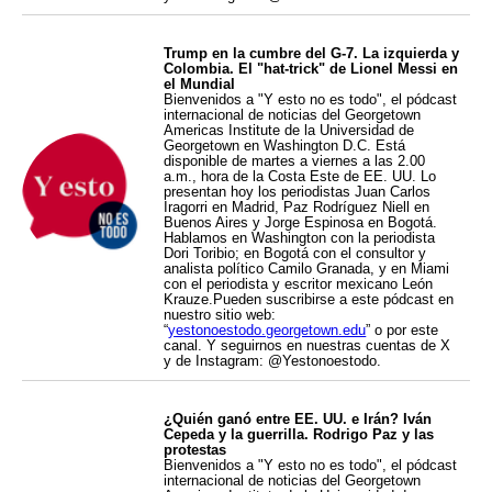
Trump en la cumbre del G-7. La izquierda y
Colombia. El "hat-trick" de Lionel Messi en
el Mundial
Bienvenidos a "Y esto no es todo", el pódcast
internacional de noticias del Georgetown
Americas Institute de la Universidad de
Georgetown en Washington D.C. Está
disponible de martes a viernes a las 2.00
a.m., hora de la Costa Este de EE. UU. Lo
presentan hoy los periodistas Juan Carlos
Iragorri en Madrid, Paz Rodríguez Niell en
Buenos Aires y Jorge Espinosa en Bogotá.
Hablamos en Washington con la periodista
Dori Toribio; en Bogotá con el consultor y
analista político Camilo Granada, y en Miami
con el periodista y escritor mexicano León
Krauze.Pueden suscribirse a este pódcast en
nuestro sitio web:
“
yestonoestodo.georgetown.edu
” o por este
canal. Y seguirnos en nuestras cuentas de X
y de Instagram: @Yestonoestodo.
¿Quién ganó entre EE. UU. e Irán? Iván
Cepeda y la guerrilla. Rodrigo Paz y las
protestas
Bienvenidos a "Y esto no es todo", el pódcast
internacional de noticias del Georgetown