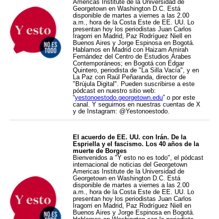
Americas Institute de la Universidad de
Georgetown en Washington D.C. Está
disponible de martes a viernes a las 2.00
a.m., hora de la Costa Este de EE. UU. Lo
presentan hoy los periodistas Juan Carlos
Iragorri en Madrid, Paz Rodríguez Niell en
Buenos Aires y Jorge Espinosa en Bogotá.
Hablamos en Madrid con Haizam Amirah
Fernández del Centro de Estudios Árabes
Contemporáneos; en Bogotá con Édgar
Quintero, periodista de "La Silla Vacía", y en
La Paz con Raúl Peñaranda, director de
"Brújula Digital". Pueden suscribirse a este
pódcast en nuestro sitio web:
“
yestonoestodo.georgetown.edu
” o por este
canal. Y seguirnos en nuestras cuentas de X
y de Instagram: @Yestonoestodo.
El acuerdo de EE. UU. con Irán. De la
Espriella y el fascismo. Los 40 años de la
muerte de Borges
Bienvenidos a "Y esto no es todo", el pódcast
internacional de noticias del Georgetown
Americas Institute de la Universidad de
Georgetown en Washington D.C. Está
disponible de martes a viernes a las 2.00
a.m., hora de la Costa Este de EE. UU. Lo
presentan hoy los periodistas Juan Carlos
Iragorri en Madrid, Paz Rodríguez Niell en
Buenos Aires y Jorge Espinosa en Bogotá.