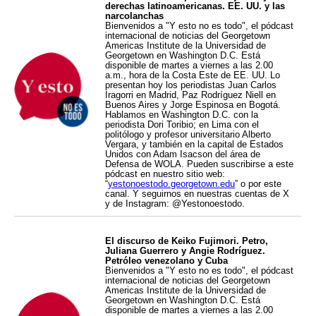
derechas latinoamericanas. EE. UU. y las
narcolanchas
Bienvenidos a "Y esto no es todo", el pódcast
internacional de noticias del Georgetown
Americas Institute de la Universidad de
Georgetown en Washington D.C. Está
disponible de martes a viernes a las 2.00
a.m., hora de la Costa Este de EE. UU. Lo
presentan hoy los periodistas Juan Carlos
Iragorri en Madrid, Paz Rodríguez Niell en
Buenos Aires y Jorge Espinosa en Bogotá.
Hablamos en Washington D.C. con la
periodista Dori Toribio; en Lima con el
politólogo y profesor universitario Alberto
Vergara, y también en la capital de Estados
Unidos con Adam Isacson del área de
Defensa de WOLA. Pueden suscribirse a este
pódcast en nuestro sitio web:
“
yestonoestodo.georgetown.edu
” o por este
canal. Y seguirnos en nuestras cuentas de X
y de Instagram: @Yestonoestodo.
El discurso de Keiko Fujimori. Petro,
Juliana Guerrero y Angie Rodríguez.
Petróleo venezolano y Cuba
Bienvenidos a "Y esto no es todo", el pódcast
internacional de noticias del Georgetown
Americas Institute de la Universidad de
Georgetown en Washington D.C. Está
disponible de martes a viernes a las 2.00