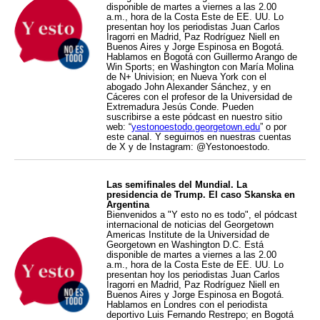
disponible de martes a viernes a las 2.00
a.m., hora de la Costa Este de EE. UU. Lo
presentan hoy los periodistas Juan Carlos
Iragorri en Madrid, Paz Rodríguez Niell en
Buenos Aires y Jorge Espinosa en Bogotá.
Hablamos en Bogotá con Guillermo Arango de
Win Sports; en Washington con María Molina
de N+ Univision; en Nueva York con el
abogado John Alexander Sánchez, y en
Cáceres con el profesor de la Universidad de
Extremadura Jesús Conde. Pueden
suscribirse a este pódcast en nuestro sitio
web: “
yestonoestodo.georgetown.edu
” o por
este canal. Y seguirnos en nuestras cuentas
de X y de Instagram: @Yestonoestodo.
Las semifinales del Mundial. La
presidencia de Trump. El caso Skanska en
Argentina
Bienvenidos a "Y esto no es todo", el pódcast
internacional de noticias del Georgetown
Americas Institute de la Universidad de
Georgetown en Washington D.C. Está
disponible de martes a viernes a las 2.00
a.m., hora de la Costa Este de EE. UU. Lo
presentan hoy los periodistas Juan Carlos
Iragorri en Madrid, Paz Rodríguez Niell en
Buenos Aires y Jorge Espinosa en Bogotá.
Hablamos en Londres con el periodista
deportivo Luis Fernando Restrepo; en Bogotá