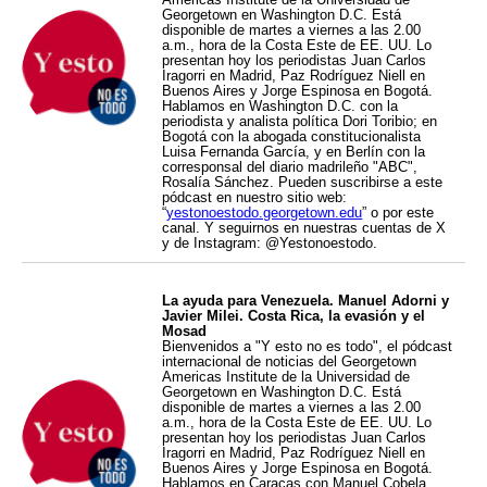
Georgetown en Washington D.C. Está
disponible de martes a viernes a las 2.00
a.m., hora de la Costa Este de EE. UU. Lo
presentan hoy los periodistas Juan Carlos
Iragorri en Madrid, Paz Rodríguez Niell en
Buenos Aires y Jorge Espinosa en Bogotá.
Hablamos en Washington D.C. con la
periodista y analista política Dori Toribio; en
Bogotá con la abogada constitucionalista
Luisa Fernanda García, y en Berlín con la
corresponsal del diario madrileño "ABC",
Rosalía Sánchez. Pueden suscribirse a este
pódcast en nuestro sitio web:
“
yestonoestodo.georgetown.edu
” o por este
canal. Y seguirnos en nuestras cuentas de X
y de Instagram: @Yestonoestodo.
La ayuda para Venezuela. Manuel Adorni y
Javier Milei. Costa Rica, la evasión y el
Mosad
Bienvenidos a "Y esto no es todo", el pódcast
internacional de noticias del Georgetown
Americas Institute de la Universidad de
Georgetown en Washington D.C. Está
disponible de martes a viernes a las 2.00
a.m., hora de la Costa Este de EE. UU. Lo
presentan hoy los periodistas Juan Carlos
Iragorri en Madrid, Paz Rodríguez Niell en
Buenos Aires y Jorge Espinosa en Bogotá.
Hablamos en Caracas con Manuel Cobela,