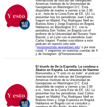
internacional de noticias del Georgetown
Americas Institute de la Universidad de
Georgetown en Washington D.C. Está
disponible de martes a viernes a las 2.00
a.m., hora de la Costa Este de EE. UU. Lo
presentan hoy los periodistas Juan Carlos
Iragorri en Madrid, Paz Rodríguez Niell en
Buenos Aires y Jorge Espinosa en Bogotá.
Hablamos en Washington D.C. con la
periodista Dori Toribio; en Bogotá con el
profesor de la Universidad del Rosario Yann
Basset, y en Lyón con el periodista Juan
Carlos Iragorri. Pueden suscribirse a este
pódcast en nuestro sitio web:
“
yestonoestodo.georgetown.edu
” o por este
canal. Y seguirnos en nuestras cuentas de X
y de Instagram: @Yestonoestodo.
El triunfo de De la Espriella. La condena a
Ábalos en España. La renuncia de Starmer
Bienvenidos a "Y esto no es todo", el pódcast
internacional de noticias del Georgetown
Americas Institute de la Universidad de
Georgetown en Washington D.C. Está
disponible de martes a viernes a las 2.00
a.m., hora de la Costa Este de EE. UU. Lo
presentan hoy los periodistas Juan Carlos
Iragorri en Madrid, Paz Rodríguez Niell en
Buenos Aires y Jorge Espinosa en Bogotá.
Hablamos en Bogotá con el consultor y
panelista de Blu Radio, Andrés Mejía