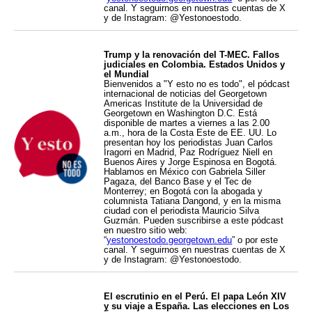
canal. Y seguirnos en nuestras cuentas de X
y de Instagram: @Yestonoestodo.
Trump y la renovación del T-MEC. Fallos
judiciales en Colombia. Estados Unidos y
el Mundial
Bienvenidos a "Y esto no es todo", el pódcast
internacional de noticias del Georgetown
Americas Institute de la Universidad de
Georgetown en Washington D.C. Está
disponible de martes a viernes a las 2.00
a.m., hora de la Costa Este de EE. UU. Lo
presentan hoy los periodistas Juan Carlos
Iragorri en Madrid, Paz Rodríguez Niell en
Buenos Aires y Jorge Espinosa en Bogotá.
Hablamos en México con Gabriela Siller
Pagaza, del Banco Base y el Tec de
Monterrey; en Bogotá con la abogada y
columnista Tatiana Dangond, y en la misma
ciudad con el periodista Mauricio Silva
Guzmán. Pueden suscribirse a este pódcast
en nuestro sitio web:
“
yestonoestodo.georgetown.edu
” o por este
canal. Y seguirnos en nuestras cuentas de X
y de Instagram: @Yestonoestodo.
El escrutinio en el Perú. El papa León XIV
y su viaje a España. Las elecciones en Los