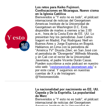
Los retos para Keiko Fujimori.
Confiscaciones en Nicaragua. Nuevo cisma
en la Iglesia Católica
Bienvenidos a "Y esto no es todo", el pódcast
internacional de noticias del Georgetown
Americas Institute de la Universidad de
Georgetown en Washington D.C. Está
disponible de martes a viernes a las 2.00
a.m., hora de la Costa Este de EE. UU. Lo
presentan hoy los periodistas Juan Carlos
Iragorri en Madrid, Paz Rodríguez Niell en
Buenos Aires y Jorge Espinosa en Bogotá.
Hablamos en Lima con la periodista de
"América TV" Drusila Zileri; en San José con
el periodista de "Divergente" Wilfredo Miranda,
y en Cali con el rector de la Universidad
Javeriana, el padre Vicente Durán Casas.
Pueden suscribirse a este pódcast en nuestro
sitio web: “
yestonoestodo.georgetown.edu
” o
por este canal. Y seguirnos en nuestras
cuentas de X y de Instagram:
@Yestonoestodo.
La nacionalidad por nacimiento en EE. UU.
Cepeda y De la Espriella. La popularidad
de Merz
Bienvenidos a "Y esto no es todo", el pódcast
internacional de noticias del Georgetown
Americas Institute de la Universidad de