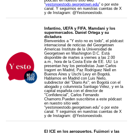
pódcast en nuestro sitio web:
“
yestonoestodo.georgetown.edu
” o por este
canal. Y seguirnos en nuestras cuentas de X
y de Instagram: @Yestonoestodo.
Infantino, UEFA y FIFA. Mamdani y los
supermercados. Daniel Ortega y su
dictadura
Bienvenidos a "Y esto no es todo", el pódcast
internacional de noticias del Georgetown
Americas Institute de la Universidad de
Georgetown en Washington D.C. Está
disponible de martes a viernes a las 2.00
a.m., hora de la Costa Este de EE. UU. Lo
presentan hoy los periodistas Juan Carlos
Iragorri en Madrid, Paz Rodríguez Niell en
Buenos Aires y Uschi Levy en Bogotá.
Hablamos en Madrid con Luis Nieto,
subdirector del "Diario As"; en Bogotá con el
abogado y columnista Santiago Vélez, y en la
capital española con el director de
"Confidencial", Carlos Fernando
Chamorro.Pueden suscribirse a este pódcast
en nuestro sitio web:
“yestonoestodo.georgetown.edu” o por este
canal. Y seguirnos en nuestras cuentas de X
y de Instagram: @Yestonoestodo.
El ICE en los aeropuertos. Fujimori y las