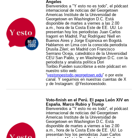
Ángeles
Bienvenidos a "Y esto no es todo", el pódcast
internacional de noticias del Georgetown
Americas Institute de la Universidad de
Georgetown en Washington D.C. Está
disponible de martes a viernes a las 2.00
a.m., hora de la Costa Este de EE. UU. Lo
presentan hoy los periodistas Juan Carlos
Iragorri en Madrid, Paz Rodríguez Niell en
Buenos Aires y Jorge Espinosa en Bogotá.
Hablamos en Lima con la conocida periodista
Drusila Zileri; en Madrid con Francisco
Serrrano Oceja, catedrático de la Universidad
CEU San Pablo, y en Washington D.C. con la
periodista y analista política Dori
Toribio.Pueden suscribirse a este pódcast en
nuestro sitio web:
“
yestonoestodo.georgetown.edu
” o por este
canal. Y seguirnos en nuestras cuentas de X
y de Instagram: @Yestonoestodo.
Voto-finish en el Perú. El papa León XIV en
España. Marco Rubio y Trump
Bienvenidos a "Y esto no es todo", el pódcast
internacional de noticias del Georgetown
Americas Institute de la Universidad de
Georgetown en Washington D.C. Está
disponible de martes a viernes a las 2.00
a.m., hora de la Costa Este de EE. UU. Lo
presentan hoy los periodistas Juan Carlos