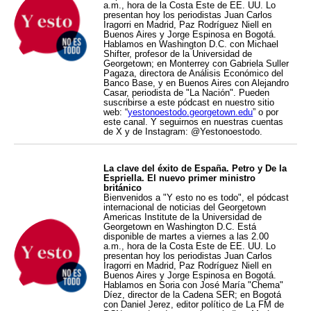
a.m., hora de la Costa Este de EE. UU. Lo
presentan hoy los periodistas Juan Carlos
Iragorri en Madrid, Paz Rodríguez Niell en
Buenos Aires y Jorge Espinosa en Bogotá.
Hablamos en Washington D.C. con Michael
Shifter, profesor de la Universidad de
Georgetown; en Monterrey con Gabriela Suller
Pagaza, directora de Análisis Económico del
Banco Base, y en Buenos Aires con Alejandro
Casar, periodista de "La Nación". Pueden
suscribirse a este pódcast en nuestro sitio
web: “
yestonoestodo.georgetown.edu
” o por
este canal. Y seguirnos en nuestras cuentas
de X y de Instagram: @Yestonoestodo.
La clave del éxito de España. Petro y De la
Espriella. El nuevo primer ministro
británico
Bienvenidos a "Y esto no es todo", el pódcast
internacional de noticias del Georgetown
Americas Institute de la Universidad de
Georgetown en Washington D.C. Está
disponible de martes a viernes a las 2.00
a.m., hora de la Costa Este de EE. UU. Lo
presentan hoy los periodistas Juan Carlos
Iragorri en Madrid, Paz Rodríguez Niell en
Buenos Aires y Jorge Espinosa en Bogotá.
Hablamos en Soria con José María "Chema"
Díez, director de la Cadena SER; en Bogotá
con Daniel Jerez, editor político de La FM de