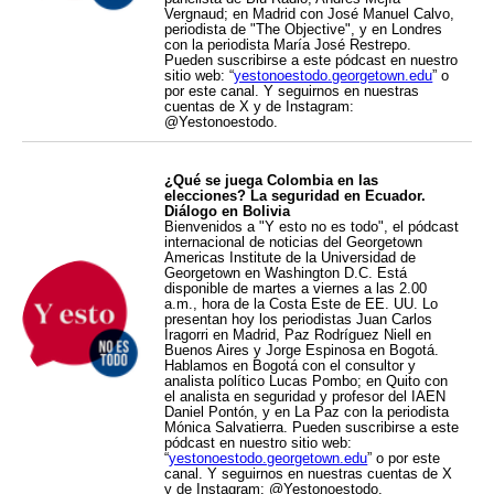
Vergnaud; en Madrid con José Manuel Calvo,
periodista de "The Objective", y en Londres
con la periodista María José Restrepo.
Pueden suscribirse a este pódcast en nuestro
sitio web: “
yestonoestodo.georgetown.edu
” o
por este canal. Y seguirnos en nuestras
cuentas de X y de Instagram:
@Yestonoestodo.
¿Qué se juega Colombia en las
elecciones? La seguridad en Ecuador.
Diálogo en Bolivia
Bienvenidos a "Y esto no es todo", el pódcast
internacional de noticias del Georgetown
Americas Institute de la Universidad de
Georgetown en Washington D.C. Está
disponible de martes a viernes a las 2.00
a.m., hora de la Costa Este de EE. UU. Lo
presentan hoy los periodistas Juan Carlos
Iragorri en Madrid, Paz Rodríguez Niell en
Buenos Aires y Jorge Espinosa en Bogotá.
Hablamos en Bogotá con el consultor y
analista político Lucas Pombo; en Quito con
el analista en seguridad y profesor del IAEN
Daniel Pontón, y en La Paz con la periodista
Mónica Salvatierra. Pueden suscribirse a este
pódcast en nuestro sitio web:
“
yestonoestodo.georgetown.edu
” o por este
canal. Y seguirnos en nuestras cuentas de X
y de Instagram: @Yestonoestodo.