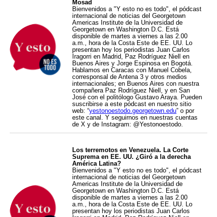
Mosad
Bienvenidos a "Y esto no es todo", el pódcast
internacional de noticias del Georgetown
Americas Institute de la Universidad de
Georgetown en Washington D.C. Está
disponible de martes a viernes a las 2.00
a.m., hora de la Costa Este de EE. UU. Lo
presentan hoy los periodistas Juan Carlos
Iragorri en Madrid, Paz Rodríguez Niell en
Buenos Aires y Jorge Espinosa en Bogotá.
Hablamos en Caracas con Manuel Cobela,
corresponsal de Antena 3 y otros medios
internacionales; en Buenos Aires con nuestra
compañera Paz Rodríguez Niell, y en San
José con el politólogo Gustavo Araya. Pueden
suscribirse a este pódcast en nuestro sitio
web: “
yestonoestodo.georgetown.edu
” o por
este canal. Y seguirnos en nuestras cuentas
de X y de Instagram: @Yestonoestodo.
Los terremotos en Venezuela. La Corte
Suprema en EE. UU. ¿Giró a la derecha
América Latina?
Bienvenidos a "Y esto no es todo", el pódcast
internacional de noticias del Georgetown
Americas Institute de la Universidad de
Georgetown en Washington D.C. Está
disponible de martes a viernes a las 2.00
a.m., hora de la Costa Este de EE. UU. Lo
presentan hoy los periodistas Juan Carlos