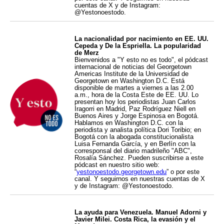
cuentas de X y de Instagram:
@Yestonoestodo.
La nacionalidad por nacimiento en EE. UU.
Cepeda y De la Espriella. La popularidad
de Merz
Bienvenidos a "Y esto no es todo", el pódcast
internacional de noticias del Georgetown
Americas Institute de la Universidad de
Georgetown en Washington D.C. Está
disponible de martes a viernes a las 2.00
a.m., hora de la Costa Este de EE. UU. Lo
presentan hoy los periodistas Juan Carlos
Iragorri en Madrid, Paz Rodríguez Niell en
Buenos Aires y Jorge Espinosa en Bogotá.
Hablamos en Washington D.C. con la
periodista y analista política Dori Toribio; en
Bogotá con la abogada constitucionalista
Luisa Fernanda García, y en Berlín con la
corresponsal del diario madrileño "ABC",
Rosalía Sánchez. Pueden suscribirse a este
pódcast en nuestro sitio web:
“
yestonoestodo.georgetown.edu
” o por este
canal. Y seguirnos en nuestras cuentas de X
y de Instagram: @Yestonoestodo.
La ayuda para Venezuela. Manuel Adorni y
Javier Milei. Costa Rica, la evasión y el