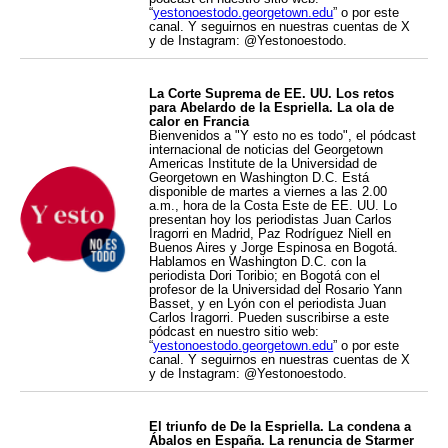
“
yestonoestodo.georgetown.edu
” o por este
canal. Y seguirnos en nuestras cuentas de X
y de Instagram: @Yestonoestodo.
La Corte Suprema de EE. UU. Los retos
para Abelardo de la Espriella. La ola de
calor en Francia
Bienvenidos a "Y esto no es todo", el pódcast
internacional de noticias del Georgetown
Americas Institute de la Universidad de
Georgetown en Washington D.C. Está
disponible de martes a viernes a las 2.00
a.m., hora de la Costa Este de EE. UU. Lo
presentan hoy los periodistas Juan Carlos
Iragorri en Madrid, Paz Rodríguez Niell en
Buenos Aires y Jorge Espinosa en Bogotá.
Hablamos en Washington D.C. con la
periodista Dori Toribio; en Bogotá con el
profesor de la Universidad del Rosario Yann
Basset, y en Lyón con el periodista Juan
Carlos Iragorri. Pueden suscribirse a este
pódcast en nuestro sitio web:
“
yestonoestodo.georgetown.edu
” o por este
canal. Y seguirnos en nuestras cuentas de X
y de Instagram: @Yestonoestodo.
El triunfo de De la Espriella. La condena a
Ábalos en España. La renuncia de Starmer