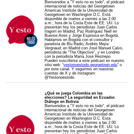
Bienvenidos a "Y esto no es todo", el pódcast
internacional de noticias del Georgetown
Americas Institute de la Universidad de
Georgetown en Washington D.C. Está
disponible de martes a viernes a las 2.00
a.m., hora de la Costa Este de EE. UU. Lo
presentan hoy los periodistas Juan Carlos
Iragorri en Madrid, Paz Rodríguez Niell en
Buenos Aires y Jorge Espinosa en Bogotá.
Hablamos en Bogotá con el consultor y
panelista de Blu Radio, Andrés Mejía
Vergnaud; en Madrid con José Manuel Calvo,
periodista de "The Objective", y en Londres
con la periodista María José Restrepo.
Pueden suscribirse a este pódcast en nuestro
sitio web: “
yestonoestodo.georgetown.edu
” o
por este canal. Y seguirnos en nuestras
cuentas de X y de Instagram:
@Yestonoestodo.
¿Qué se juega Colombia en las
elecciones? La seguridad en Ecuador.
Diálogo en Bolivia
Bienvenidos a "Y esto no es todo", el pódcast
internacional de noticias del Georgetown
Americas Institute de la Universidad de
Georgetown en Washington D.C. Está
disponible de martes a viernes a las 2.00
a.m., hora de la Costa Este de EE. UU. Lo
presentan hoy los periodistas Juan Carlos