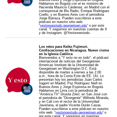
Hablamos en Bogotá con el ex ministro de
Hacienda Mauricio Cárdenas; en Madrid con el
corresponsal de Blu Radio, Enrique Rodróguez
Coello, y en Buenos Aires con el periodista
Jorge Barraza. Pueden suscribirse a este
pódcast en nuestro sitio web:
“
yestonoestodo.georgetown.edu
” o por este
canal. Y seguirnos en nuestras cuentas de X
y de Instagram: @Yestonoestodo.
Los retos para Keiko Fujimori.
Confiscaciones en Nicaragua. Nuevo cisma
en la Iglesia Católica
Bienvenidos a "Y esto no es todo", el pódcast
internacional de noticias del Georgetown
Americas Institute de la Universidad de
Georgetown en Washington D.C. Está
disponible de martes a viernes a las 2.00
a.m., hora de la Costa Este de EE. UU. Lo
presentan hoy los periodistas Juan Carlos
Iragorri en Madrid, Paz Rodríguez Niell en
Buenos Aires y Jorge Espinosa en Bogotá.
Hablamos en Lima con la periodista de
"América TV" Drusila Zileri; en San José con
el periodista de "Divergente" Wilfredo Miranda,
y en Cali con el rector de la Universidad
Javeriana, el padre Vicente Durán Casas.
Pueden suscribirse a este pódcast en nuestro
sitio web: “
yestonoestodo.georgetown.edu
” o
por este canal. Y seguirnos en nuestras