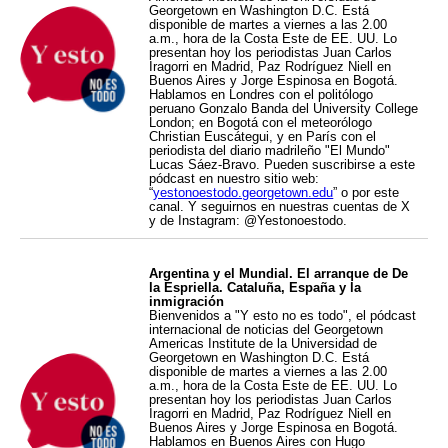
Georgetown en Washington D.C. Está
disponible de martes a viernes a las 2.00
a.m., hora de la Costa Este de EE. UU. Lo
presentan hoy los periodistas Juan Carlos
Iragorri en Madrid, Paz Rodríguez Niell en
Buenos Aires y Jorge Espinosa en Bogotá.
Hablamos en Londres con el politólogo
peruano Gonzalo Banda del University College
London; en Bogotá con el meteorólogo
Christian Euscátegui, y en París con el
periodista del diario madrileño "El Mundo"
Lucas Sáez-Bravo. Pueden suscribirse a este
pódcast en nuestro sitio web:
“
yestonoestodo.georgetown.edu
” o por este
canal. Y seguirnos en nuestras cuentas de X
y de Instagram: @Yestonoestodo.
Argentina y el Mundial. El arranque de De
la Espriella. Cataluña, España y la
inmigración
Bienvenidos a "Y esto no es todo", el pódcast
internacional de noticias del Georgetown
Americas Institute de la Universidad de
Georgetown en Washington D.C. Está
disponible de martes a viernes a las 2.00
a.m., hora de la Costa Este de EE. UU. Lo
presentan hoy los periodistas Juan Carlos
Iragorri en Madrid, Paz Rodríguez Niell en
Buenos Aires y Jorge Espinosa en Bogotá.
Hablamos en Buenos Aires con Hugo