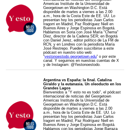
Americas Institute de la Universidad de
Georgetown en Washington D.C. Está
disponible de martes a viernes a las 2.00
a.m., hora de la Costa Este de EE. UU. Lo
presentan hoy los periodistas Juan Carlos
Iragorri en Madrid, Paz Rodríguez Niell en
Buenos Aires y Jorge Espinosa en Bogotá.
Hablamos en Soria con José María "Chema"
Díez, director de la Cadena SER; en Bogotá
con Daniel Jerez, editor político de La FM de
RCN, y en Londres con la periodista María
José Restrepo. Pueden suscribirse a este
pódcast en nuestro sitio web:
“
yestonoestodo.georgetown.edu
” o por este
canal. Y seguirnos en nuestras cuentas de X
y de Instagram: @Yestonoestodo.
Argentina vs España: la final. Catalina
Giraldo y la eutanasia. Un oleoducto en los
Grandes Lagos
Bienvenidos a "Y esto no es todo", el pódcast
internacional de noticias del Georgetown
Americas Institute de la Universidad de
Georgetown en Washington D.C. Está
disponible de martes a viernes a las 2.00
a.m., hora de la Costa Este de EE. UU. Lo
presentan hoy los periodistas Juan Carlos
Iragorri en Madrid, Paz Rodríguez Niell en
Buenos Aires y Jorge Espinosa en Bogotá.
Hablamos con los periodistas Jorge Barraza