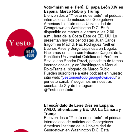
Voto-finish en el Perú. El papa León XIV en
España. Marco Rubio y Trump
Bienvenidos a "Y esto no es todo", el pódcast
internacional de noticias del Georgetown
Americas Institute de la Universidad de
Georgetown en Washington D.C. Está
disponible de martes a viernes a las 2.00
a.m., hora de la Costa Este de EE. UU. Lo
presentan hoy los periodistas Juan Carlos
Iragorri en Madrid, Paz Rodríguez Niell en
Buenos Aires y Jorge Espinosa en Bogotá.
Hablamos en Lima con Eduardo Dargent de la
Pontificia Universidad Católica del Perú; en
Sevilla con Sandro Pozzi, periodista de temas
internacionales, y en Washington a Manuel
Roig-Franzia, biógrafo de Marco Rubio.
Pueden suscribirse a este pódcast en nuestro
sitio web: “
yestonoestodo.georgetown.edu
” o
por este canal. Y seguirnos en nuestras
cuentas de X y de Instagram:
@Yestonoestodo.
El escándalo de Leire Díez en España.
AMLO, Sheinbaum y EE. UU. La Cámara y
Trump
Bienvenidos a "Y esto no es todo", el pódcast
internacional de noticias del Georgetown
Americas Institute de la Universidad de
Georgetown en Washington D.C. Está