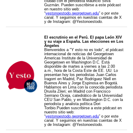
ciudad con el periodista Mauricio Silva
Guzmán. Pueden suscribirse a este pódcast
en nuestro sitio web:
“
yestonoestodo.georgetown.edu
” o por este
canal. Y seguirnos en nuestras cuentas de X
y de Instagram: @Yestonoestodo.
El escrutinio en el Perú. El papa León XIV
y su viaje a España. Las elecciones en Los
Ángeles
Bienvenidos a "Y esto no es todo", el pódcast
internacional de noticias del Georgetown
Americas Institute de la Universidad de
Georgetown en Washington D.C. Está
disponible de martes a viernes a las 2.00
a.m., hora de la Costa Este de EE. UU. Lo
presentan hoy los periodistas Juan Carlos
Iragorri en Madrid, Paz Rodríguez Niell en
Buenos Aires y Jorge Espinosa en Bogotá.
Hablamos en Lima con la conocida periodista
Drusila Zileri; en Madrid con Francisco
Serrrano Oceja, catedrático de la Universidad
CEU San Pablo, y en Washington D.C. con la
periodista y analista política Dori
Toribio.Pueden suscribirse a este pódcast en
nuestro sitio web:
“
yestonoestodo.georgetown.edu
” o por este
canal. Y seguirnos en nuestras cuentas de X
y de Instagram: @Yestonoestodo.