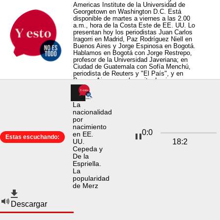
Americas Institute de la Universidad de
Georgetown en Washington D.C. Está
disponible de martes a viernes a las 2.00
a.m., hora de la Costa Este de EE. UU. Lo
presentan hoy los periodistas Juan Carlos
Iragorri en Madrid, Paz Rodríguez Niell en
Buenos Aires y Jorge Espinosa en Bogotá.
Hablamos en Bogotá con Jorge Restrepo,
profesor de la Universidad Javeriana; en
Ciudad de Guatemala con Sofía Menchú,
periodista de Reuters y "El País", y en
Buenos Aires con el escritor Luciano
Wernicke. Pueden suscribirse a este pódcast
en nuestro sitio web:
“
yestonoestodo.georgetown.edu
” o por este
La
canal. Y seguirnos en nuestras cuentas de X
nacionalidad
y de Instagram: @Yestonoestodo.
por
nacimiento
0
:
0
en EE.
Estas escuchando:
Trump y las primarias en Texas. Parejas
18
:
2
UU.
donde el hombre es mucho menor. Normas
Cepeda y
migratorias en EE. UU.
De la
Bienvenidos a "Y esto no es todo", el pódcast
Espriella.
internacional de noticias del Georgetown
La
Americas Institute de la Universidad de
popularidad
Georgetown en Washington D.C. Está
de Merz
disponible de martes a viernes a las 2.00
a.m., hora de la Costa Este de EE. UU. Lo
presentan hoy los periodistas Juan Carlos
Descargar
Iragorri en Madrid, Uschi Levy en Nueva York
y Jorge Espinosa en Bogotá. Hablamos en