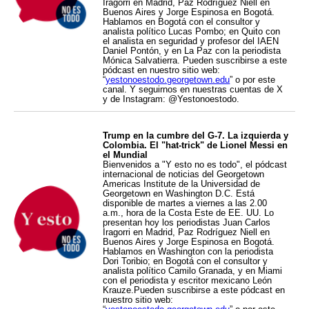
Iragorri en Madrid, Paz Rodríguez Niell en
Buenos Aires y Jorge Espinosa en Bogotá.
Hablamos en Bogotá con el consultor y
analista político Lucas Pombo; en Quito con
el analista en seguridad y profesor del IAEN
Daniel Pontón, y en La Paz con la periodista
Mónica Salvatierra. Pueden suscribirse a este
pódcast en nuestro sitio web:
“
yestonoestodo.georgetown.edu
” o por este
canal. Y seguirnos en nuestras cuentas de X
y de Instagram: @Yestonoestodo.
Trump en la cumbre del G-7. La izquierda y
Colombia. El "hat-trick" de Lionel Messi en
el Mundial
Bienvenidos a "Y esto no es todo", el pódcast
internacional de noticias del Georgetown
Americas Institute de la Universidad de
Georgetown en Washington D.C. Está
disponible de martes a viernes a las 2.00
a.m., hora de la Costa Este de EE. UU. Lo
presentan hoy los periodistas Juan Carlos
Iragorri en Madrid, Paz Rodríguez Niell en
Buenos Aires y Jorge Espinosa en Bogotá.
Hablamos en Washington con la periodista
Dori Toribio; en Bogotá con el consultor y
analista político Camilo Granada, y en Miami
con el periodista y escritor mexicano León
Krauze.Pueden suscribirse a este pódcast en
nuestro sitio web: