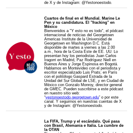
de X y de Instagram: @Yestonoestodo.
Cuartos de final en el Mundial. Marine Le
Pen y su candidatura. El "fracking" en
México
Bienvenidos a "Y esto no es todo", el pódcast
internacional de noticias del Georgetown
Americas Institute de la Universidad de
Georgetown en Washington D.C. Está
disponible de martes a viernes a las 2.00
a.m., hora de la Costa Este de EE. UU. Lo
presentan hoy los periodistas Juan Carlos
Iragorri en Madrid, Paz Rodríguez Niell en
Buenos Aires y Jorge Espinosa en Bogotá.
Hablamos en Montevideo con el periodista y
escritor especializado Luis Prats; en París
con el politólogo Gaspard Estrada de la
Unidad del Sur Global de LSE, y en Ciudad de
México con Gonzalo Monroy, director general
de GMEC. Pueden suscribirse a este pódcast
en nuestro sitio web:
“
yestonoestodo.georgetown.edu
” o por este
canal. Y seguirnos en nuestras cuentas de X
y de Instagram: @Yestonoestodo.
La FIFA, Trump y el escándalo. Qué pasa
con Brasil, Alemania e Italia. La cumbre de
la OTAN