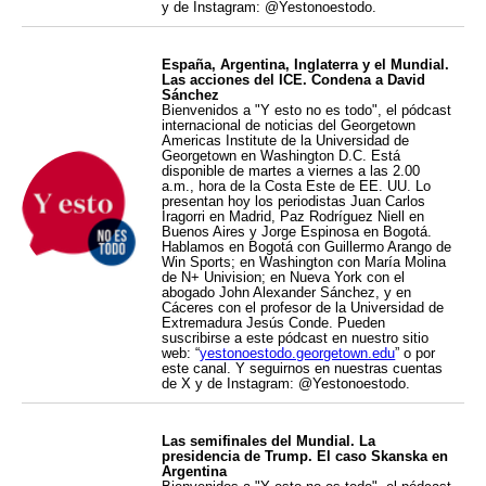
y de Instagram: @Yestonoestodo.
España, Argentina, Inglaterra y el Mundial.
Las acciones del ICE. Condena a David
Sánchez
Bienvenidos a "Y esto no es todo", el pódcast
internacional de noticias del Georgetown
Americas Institute de la Universidad de
Georgetown en Washington D.C. Está
disponible de martes a viernes a las 2.00
a.m., hora de la Costa Este de EE. UU. Lo
presentan hoy los periodistas Juan Carlos
Iragorri en Madrid, Paz Rodríguez Niell en
Buenos Aires y Jorge Espinosa en Bogotá.
Hablamos en Bogotá con Guillermo Arango de
Win Sports; en Washington con María Molina
de N+ Univision; en Nueva York con el
abogado John Alexander Sánchez, y en
Cáceres con el profesor de la Universidad de
Extremadura Jesús Conde. Pueden
suscribirse a este pódcast en nuestro sitio
web: “
yestonoestodo.georgetown.edu
” o por
este canal. Y seguirnos en nuestras cuentas
de X y de Instagram: @Yestonoestodo.
Las semifinales del Mundial. La
presidencia de Trump. El caso Skanska en
Argentina