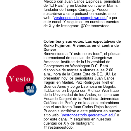
México con Juan Carlos Espinosa, periodista
de "El País", y en Boston con Javier Marín,
fundador de Tiempo Company. Pueden
suscribirse a este pódcast en nuestro sitio
web: “
yestonoestodo.georgetown.edu
” o por
este canal. Y seguirnos en nuestras cuentas
de X y de Instagram: @Yestonoestodo.
Colombia y sus votos. Las expectativas de
Keiko Fujimori. Viviendas en el centro de
Denver
Bienvenidos a "Y esto no es todo", el pódcast
internacional de noticias del Georgetown
Americas Institute de la Universidad de
Georgetown en Washington D.C. Está
disponible de martes a viernes a las 2.00
a.m., hora de la Costa Este de EE. UU. Lo
presentan hoy los periodistas Juan Carlos
Iragorri en Madrid, Paz Rodríguez Niell en
Buenos Aires y Jorge Espinosa en Bogotá.
Hablamos en Bogotá con Michael Weintraub
de la Universidad de los Andes; en Lima con
Eduardo Dargent de la Pontificia Universidad
Católica del Perú, y en la capital colombiana
con el arquitecto Juan Carlos Rojas Iragorri.
Pueden suscribirse a este pódcast en nuestro
sitio web: “
yestonoestodo.georgetown.edu
” o
por este canal. Y seguirnos en nuestras
cuentas de X y de Instagram:
@Yestonoestodo.