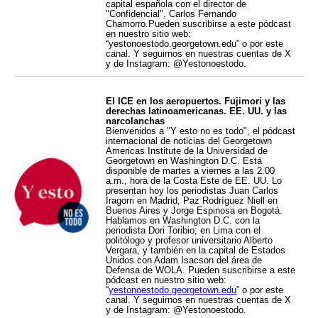
capital española con el director de
"Confidencial", Carlos Fernando
Chamorro.Pueden suscribirse a este pódcast
en nuestro sitio web:
“yestonoestodo.georgetown.edu” o por este
canal. Y seguirnos en nuestras cuentas de X
y de Instagram: @Yestonoestodo.
El ICE en los aeropuertos. Fujimori y las
derechas latinoamericanas. EE. UU. y las
narcolanchas
Bienvenidos a "Y esto no es todo", el pódcast
internacional de noticias del Georgetown
Americas Institute de la Universidad de
Georgetown en Washington D.C. Está
disponible de martes a viernes a las 2.00
a.m., hora de la Costa Este de EE. UU. Lo
presentan hoy los periodistas Juan Carlos
Iragorri en Madrid, Paz Rodríguez Niell en
Buenos Aires y Jorge Espinosa en Bogotá.
Hablamos en Washington D.C. con la
periodista Dori Toribio; en Lima con el
politólogo y profesor universitario Alberto
Vergara, y también en la capital de Estados
Unidos con Adam Isacson del área de
Defensa de WOLA. Pueden suscribirse a este
pódcast en nuestro sitio web:
“
yestonoestodo.georgetown.edu
” o por este
canal. Y seguirnos en nuestras cuentas de X
y de Instagram: @Yestonoestodo.