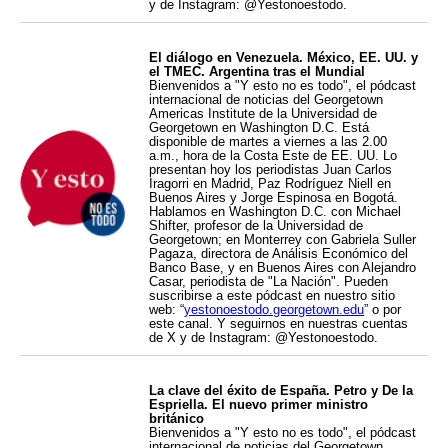
y de Instagram: @Yestonoestodo.
El diálogo en Venezuela. México, EE. UU. y
el TMEC. Argentina tras el Mundial
Bienvenidos a "Y esto no es todo", el pódcast
internacional de noticias del Georgetown
Americas Institute de la Universidad de
Georgetown en Washington D.C. Está
disponible de martes a viernes a las 2.00
a.m., hora de la Costa Este de EE. UU. Lo
presentan hoy los periodistas Juan Carlos
Iragorri en Madrid, Paz Rodríguez Niell en
Buenos Aires y Jorge Espinosa en Bogotá.
Hablamos en Washington D.C. con Michael
Shifter, profesor de la Universidad de
Georgetown; en Monterrey con Gabriela Suller
Pagaza, directora de Análisis Económico del
Banco Base, y en Buenos Aires con Alejandro
Casar, periodista de "La Nación". Pueden
suscribirse a este pódcast en nuestro sitio
web: “
yestonoestodo.georgetown.edu
” o por
este canal. Y seguirnos en nuestras cuentas
de X y de Instagram: @Yestonoestodo.
La clave del éxito de España. Petro y De la
Espriella. El nuevo primer ministro
británico
Bienvenidos a "Y esto no es todo", el pódcast
internacional de noticias del Georgetown