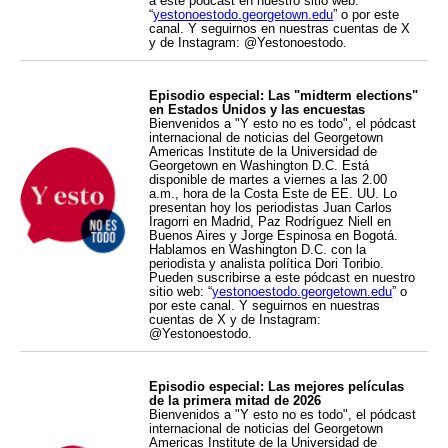
a este pódcast en nuestro sitio web:
“
yestonoestodo.georgetown.edu
” o por este
canal. Y seguirnos en nuestras cuentas de X
y de Instagram: @Yestonoestodo.
Episodio especial: Las "midterm elections"
en Estados Unidos y las encuestas
Bienvenidos a "Y esto no es todo", el pódcast
internacional de noticias del Georgetown
Americas Institute de la Universidad de
Georgetown en Washington D.C. Está
disponible de martes a viernes a las 2.00
a.m., hora de la Costa Este de EE. UU. Lo
presentan hoy los periodistas Juan Carlos
Iragorri en Madrid, Paz Rodríguez Niell en
Buenos Aires y Jorge Espinosa en Bogotá.
Hablamos en Washington D.C. con la
periodista y analista política Dori Toribio.
Pueden suscribirse a este pódcast en nuestro
sitio web: “
yestonoestodo.georgetown.edu
” o
por este canal. Y seguirnos en nuestras
cuentas de X y de Instagram:
@Yestonoestodo.
Episodio especial: Las mejores películas
de la primera mitad de 2026
Bienvenidos a "Y esto no es todo", el pódcast
internacional de noticias del Georgetown
Americas Institute de la Universidad de