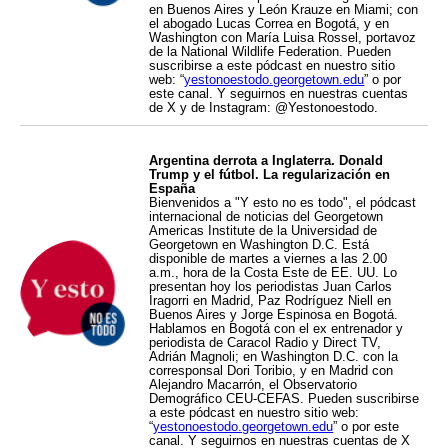
en Buenos Aires y León Krauze en Miami; con
el abogado Lucas Correa en Bogotá, y en
Washington con María Luisa Rossel, portavoz
de la National Wildlife Federation. Pueden
suscribirse a este pódcast en nuestro sitio
web: “
yestonoestodo.georgetown.edu
” o por
este canal. Y seguirnos en nuestras cuentas
de X y de Instagram: @Yestonoestodo.
Argentina derrota a Inglaterra. Donald
Trump y el fútbol. La regularización en
España
Bienvenidos a "Y esto no es todo", el pódcast
internacional de noticias del Georgetown
Americas Institute de la Universidad de
Georgetown en Washington D.C. Está
disponible de martes a viernes a las 2.00
a.m., hora de la Costa Este de EE. UU. Lo
presentan hoy los periodistas Juan Carlos
Iragorri en Madrid, Paz Rodríguez Niell en
Buenos Aires y Jorge Espinosa en Bogotá.
Hablamos en Bogotá con el ex entrenador y
periodista de Caracol Radio y Direct TV,
Adrián Magnoli; en Washington D.C. con la
corresponsal Dori Toribio, y en Madrid con
Alejandro Macarrón, el Observatorio
Demográfico CEU-CEFAS. Pueden suscribirse
a este pódcast en nuestro sitio web:
“
yestonoestodo.georgetown.edu
” o por este
canal. Y seguirnos en nuestras cuentas de X