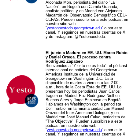
Alconada Mon, periodista del diario "La
Nación"; en Bogotá con Camilo Granada,
analista político, y en Madrid con Alejandro
Macarrón del Observatorio Demográfico CEU-
CEFAS. Pueden suscribirse a este pódcast en
nuestro sitio web:
“
yestonoestodo.georgetown.edu
” o por este
canal. Y seguirnos en nuestras cuentas de X
y de Instagram: @Yestonoestodo.
El juicio a Maduro en EE. UU. Marco Rubio
y Daniel Ortega. El proceso contra
Rodríguez Zapatero
Bienvenidos a "Y esto no es todo", el pódcast
internacional de noticias del Georgetown
Americas Institute de la Universidad de
Georgetown en Washington D.C. Está
disponible de martes a viernes a las 2.00
a.m., hora de la Costa Este de EE. UU. Lo
presentan hoy los periodistas Juan Carlos
Iragorri en Madrid, Paz Rodríguez Niell en
Buenos Aires y Jorge Espinosa en Bogotá.
Hablamos en Washington con la periodista
Dori Toribio; en la misma ciudad con Manuel
Orozco del Inter-American Dialogue, y en
Madrid con José Manuel Calvo, periodista de
"The Objective". Pueden suscribirse a este
pódcast en nuestro sitio web:
“
yestonoestodo.georgetown.edu
” o por este
canal. Y seguirnos en nuestras cuentas de X