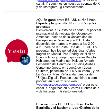
“
yestonoestodo.georgetown.edu
” o por este
canal. Y seguirnos en nuestras cuentas de X
y de Instagram: @Yestonoestodo.
¿Quién ganó entre EE. UU. e Irán? Iván
Cepeda y la guerrilla. Rodrigo Paz y las
protestas
Bienvenidos a "Y esto no es todo", el pódcast
internacional de noticias del Georgetown
Americas Institute de la Universidad de
Georgetown en Washington D.C. Está
disponible de martes a viernes a las 2.00
a.m., hora de la Costa Este de EE. UU. Lo
presentan hoy los periodistas Juan Carlos
Iragorri en Madrid, Paz Rodríguez Niell en
Buenos Aires y Jorge Espinosa en Bogotá.
Hablamos en Madrid con Haizam Amirah
Fernández del Centro de Estudios Árabes
Contemporáneos; en Bogotá con Édgar
Quintero, periodista de "La Silla Vacía", y en
La Paz con Raúl Peñaranda, director de
"Brújula Digital". Pueden suscribirse a este
pódcast en nuestro sitio web:
“
yestonoestodo.georgetown.edu
” o por este
canal. Y seguirnos en nuestras cuentas de X
y de Instagram: @Yestonoestodo.
El acuerdo de EE. UU. con Irán. De la
Espriella y el fascismo. Los 40 años de la