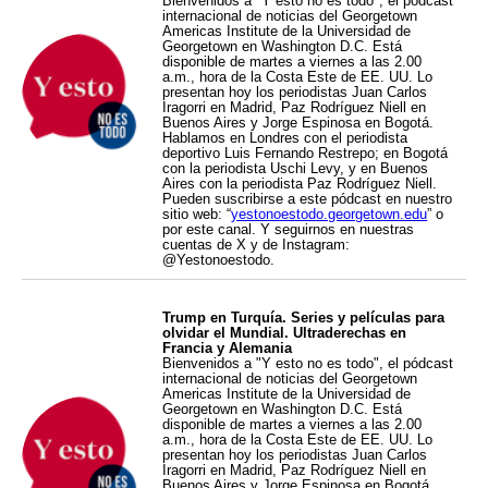
Bienvenidos a "Y esto no es todo", el pódcast
internacional de noticias del Georgetown
Americas Institute de la Universidad de
Georgetown en Washington D.C. Está
disponible de martes a viernes a las 2.00
a.m., hora de la Costa Este de EE. UU. Lo
presentan hoy los periodistas Juan Carlos
Iragorri en Madrid, Paz Rodríguez Niell en
Buenos Aires y Jorge Espinosa en Bogotá.
Hablamos en Londres con el periodista
deportivo Luis Fernando Restrepo; en Bogotá
con la periodista Uschi Levy, y en Buenos
Aires con la periodista Paz Rodríguez Niell.
Pueden suscribirse a este pódcast en nuestro
sitio web: “
yestonoestodo.georgetown.edu
” o
por este canal. Y seguirnos en nuestras
cuentas de X y de Instagram:
@Yestonoestodo.
Trump en Turquía. Series y películas para
olvidar el Mundial. Ultraderechas en
Francia y Alemania
Bienvenidos a "Y esto no es todo", el pódcast
internacional de noticias del Georgetown
Americas Institute de la Universidad de
Georgetown en Washington D.C. Está
disponible de martes a viernes a las 2.00
a.m., hora de la Costa Este de EE. UU. Lo
presentan hoy los periodistas Juan Carlos
Iragorri en Madrid, Paz Rodríguez Niell en
Buenos Aires y Jorge Espinosa en Bogotá.