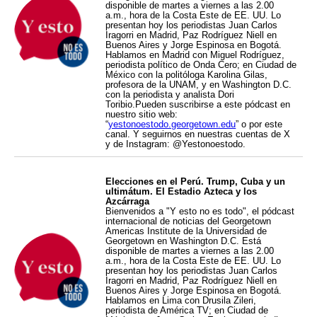
disponible de martes a viernes a las 2.00
a.m., hora de la Costa Este de EE. UU. Lo
presentan hoy los periodistas Juan Carlos
Iragorri en Madrid, Paz Rodríguez Niell en
Buenos Aires y Jorge Espinosa en Bogotá.
Hablamos en Madrid con Miguel Rodríguez,
periodista político de Onda Cero; en Ciudad de
México con la politóloga Karolina Gilas,
profesora de la UNAM, y en Washington D.C.
con la periodista y analista Dori
Toribio.Pueden suscribirse a este pódcast en
nuestro sitio web:
“
yestonoestodo.georgetown.edu
” o por este
canal. Y seguirnos en nuestras cuentas de X
y de Instagram: @Yestonoestodo.
Elecciones en el Perú. Trump, Cuba y un
ultimátum. El Estadio Azteca y los
Azcárraga
Bienvenidos a "Y esto no es todo", el pódcast
internacional de noticias del Georgetown
Americas Institute de la Universidad de
Georgetown en Washington D.C. Está
disponible de martes a viernes a las 2.00
a.m., hora de la Costa Este de EE. UU. Lo
presentan hoy los periodistas Juan Carlos
Iragorri en Madrid, Paz Rodríguez Niell en
Buenos Aires y Jorge Espinosa en Bogotá.
Hablamos en Lima con Drusila Zileri,
periodista de América TV; en Ciudad de