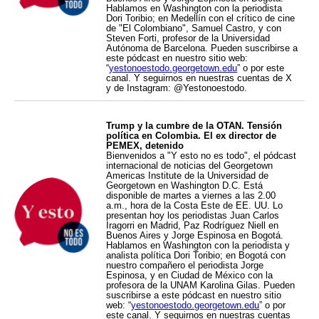
Hablamos en Washington con la periodista
Dori Toribio; en Medellín con el crítico de cine
de "El Colombiano", Samuel Castro, y con
Steven Forti, profesor de la Universidad
Autónoma de Barcelona. Pueden suscribirse a
este pódcast en nuestro sitio web:
“
yestonoestodo.georgetown.edu
” o por este
canal. Y seguirnos en nuestras cuentas de X
y de Instagram: @Yestonoestodo.
Trump y la cumbre de la OTAN. Tensión
política en Colombia. El ex director de
PEMEX, detenido
Bienvenidos a "Y esto no es todo", el pódcast
internacional de noticias del Georgetown
Americas Institute de la Universidad de
Georgetown en Washington D.C. Está
disponible de martes a viernes a las 2.00
a.m., hora de la Costa Este de EE. UU. Lo
presentan hoy los periodistas Juan Carlos
Iragorri en Madrid, Paz Rodríguez Niell en
Buenos Aires y Jorge Espinosa en Bogotá.
Hablamos en Washington con la periodista y
analista política Dori Toribio; en Bogotá con
nuestro compañero el periodista Jorge
Espinosa, y en Ciudad de México con la
profesora de la UNAM Karolina Gilas. Pueden
suscribirse a este pódcast en nuestro sitio
web: “
yestonoestodo.georgetown.edu
” o por
este canal. Y seguirnos en nuestras cuentas