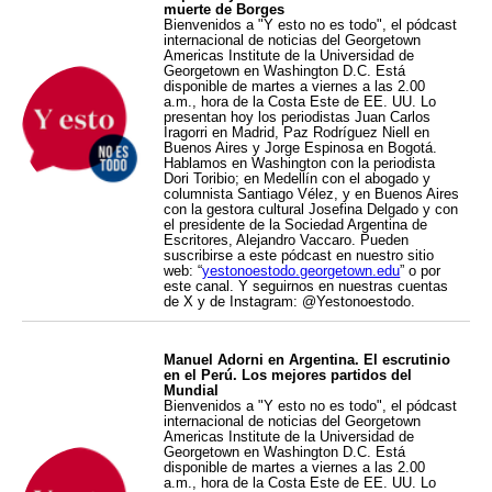
muerte de Borges
Bienvenidos a "Y esto no es todo", el pódcast
internacional de noticias del Georgetown
Americas Institute de la Universidad de
Georgetown en Washington D.C. Está
disponible de martes a viernes a las 2.00
a.m., hora de la Costa Este de EE. UU. Lo
presentan hoy los periodistas Juan Carlos
Iragorri en Madrid, Paz Rodríguez Niell en
Buenos Aires y Jorge Espinosa en Bogotá.
Hablamos en Washington con la periodista
Dori Toribio; en Medellín con el abogado y
columnista Santiago Vélez, y en Buenos Aires
con la gestora cultural Josefina Delgado y con
el presidente de la Sociedad Argentina de
Escritores, Alejandro Vaccaro. Pueden
suscribirse a este pódcast en nuestro sitio
web: “
yestonoestodo.georgetown.edu
” o por
este canal. Y seguirnos en nuestras cuentas
de X y de Instagram: @Yestonoestodo.
Manuel Adorni en Argentina. El escrutinio
en el Perú. Los mejores partidos del
Mundial
Bienvenidos a "Y esto no es todo", el pódcast
internacional de noticias del Georgetown
Americas Institute de la Universidad de
Georgetown en Washington D.C. Está
disponible de martes a viernes a las 2.00
a.m., hora de la Costa Este de EE. UU. Lo