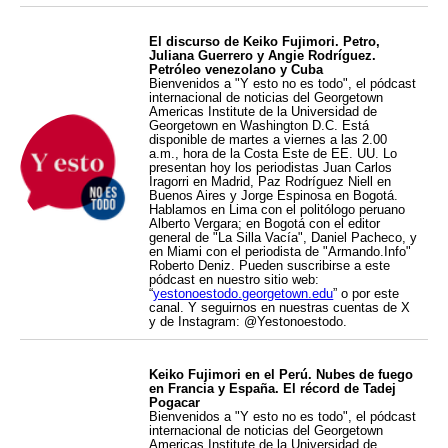
El discurso de Keiko Fujimori. Petro,
Juliana Guerrero y Angie Rodríguez.
Petróleo venezolano y Cuba
Bienvenidos a "Y esto no es todo", el pódcast
internacional de noticias del Georgetown
Americas Institute de la Universidad de
Georgetown en Washington D.C. Está
disponible de martes a viernes a las 2.00
a.m., hora de la Costa Este de EE. UU. Lo
presentan hoy los periodistas Juan Carlos
Iragorri en Madrid, Paz Rodríguez Niell en
Buenos Aires y Jorge Espinosa en Bogotá.
Hablamos en Lima con el politólogo peruano
Alberto Vergara; en Bogotá con el editor
general de "La Silla Vacía", Daniel Pacheco, y
en Miami con el periodista de "Armando.Info"
Roberto Deniz. Pueden suscribirse a este
pódcast en nuestro sitio web:
“
yestonoestodo.georgetown.edu
” o por este
canal. Y seguirnos en nuestras cuentas de X
y de Instagram: @Yestonoestodo.
Keiko Fujimori en el Perú. Nubes de fuego
en Francia y España. El récord de Tadej
Pogacar
Bienvenidos a "Y esto no es todo", el pódcast
internacional de noticias del Georgetown
Americas Institute de la Universidad de