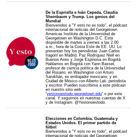
De la Espriella e Iván Cepeda. Claudia
Sheinbaum y Trump. Los genios del
Mundial
Bienvenidos a "Y esto no es todo", el pódcast
internacional de noticias del Georgetown
Americas Institute de la Universidad de
Georgetown en Washington D.C. Está
disponible de martes a viernes a las 2.00
a.m., hora de la Costa Este de EE. UU. Lo
presentan hoy los periodistas Juan Carlos
Iragorri en Madrid, Paz Rodríguez Niell en
Buenos Aires y Jorge Espinosa en Bogotá.
Hablamos en Bogotá con Yann Basset,
profesor de ciencia política de la Universidad
del Rosario; en Washington con Arturo
Sarukhán, ex embajador mexicano, y en
Ciudad de México con Alberto Lati. periodista
y escritor. Pueden suscribirse a este pódcast
en nuestro sitio web:
“
yestonoestodo.georgetown.edu
” o por este
canal. Y seguirnos en nuestras cuentas de X
y de Instagram: @Yestonoestodo.
Elecciones en Colombia. Guatemala y
Estados Unidos. El primer partido de
fútbol
Bienvenidos a "Y esto no es todo", el pódcast
internacional de noticias del Georgetown