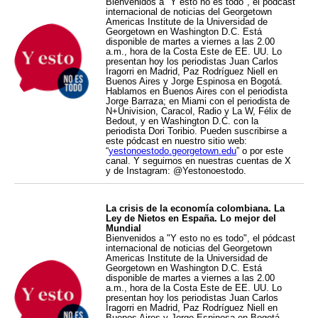
Bienvenidos a "Y esto no es todo", el pódcast
internacional de noticias del Georgetown
Americas Institute de la Universidad de
Georgetown en Washington D.C. Está
disponible de martes a viernes a las 2.00
a.m., hora de la Costa Este de EE. UU. Lo
presentan hoy los periodistas Juan Carlos
Iragorri en Madrid, Paz Rodríguez Niell en
Buenos Aires y Jorge Espinosa en Bogotá.
Hablamos en Buenos Aires con el periodista
Jorge Barraza; en Miami con el periodista de
N+Univision, Caracol, Radio y La W, Félix de
Bedout, y en Washington D.C. con la
periodista Dori Toribio. Pueden suscribirse a
este pódcast en nuestro sitio web:
“
yestonoestodo.georgetown.edu
” o por este
canal. Y seguirnos en nuestras cuentas de X
y de Instagram: @Yestonoestodo.
La crisis de la economía colombiana. La
Ley de Nietos en España. Lo mejor del
Mundial
Bienvenidos a "Y esto no es todo", el pódcast
internacional de noticias del Georgetown
Americas Institute de la Universidad de
Georgetown en Washington D.C. Está
disponible de martes a viernes a las 2.00
a.m., hora de la Costa Este de EE. UU. Lo
presentan hoy los periodistas Juan Carlos
Iragorri en Madrid, Paz Rodríguez Niell en
Buenos Aires y Jorge Espinosa en Bogotá.