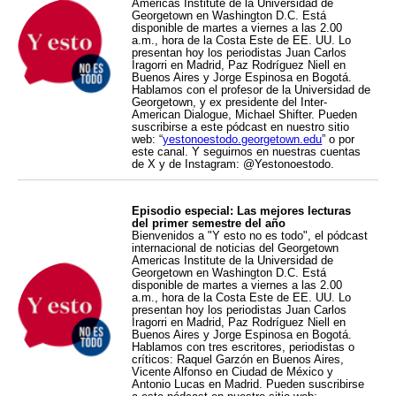
Americas Institute de la Universidad de
Georgetown en Washington D.C. Está
disponible de martes a viernes a las 2.00
a.m., hora de la Costa Este de EE. UU. Lo
presentan hoy los periodistas Juan Carlos
Iragorri en Madrid, Paz Rodríguez Niell en
Buenos Aires y Jorge Espinosa en Bogotá.
Hablamos con el profesor de la Universidad de
Georgetown, y ex presidente del Inter-
American Dialogue, Michael Shifter. Pueden
suscribirse a este pódcast en nuestro sitio
web: “
yestonoestodo.georgetown.edu
” o por
este canal. Y seguirnos en nuestras cuentas
de X y de Instagram: @Yestonoestodo.
Episodio especial: Las mejores lecturas
del primer semestre del año
Bienvenidos a "Y esto no es todo", el pódcast
internacional de noticias del Georgetown
Americas Institute de la Universidad de
Georgetown en Washington D.C. Está
disponible de martes a viernes a las 2.00
a.m., hora de la Costa Este de EE. UU. Lo
presentan hoy los periodistas Juan Carlos
Iragorri en Madrid, Paz Rodríguez Niell en
Buenos Aires y Jorge Espinosa en Bogotá.
Hablamos con tres escritores, periodistas o
críticos: Raquel Garzón en Buenos Aires,
Vicente Alfonso en Ciudad de México y
Antonio Lucas en Madrid. Pueden suscribirse