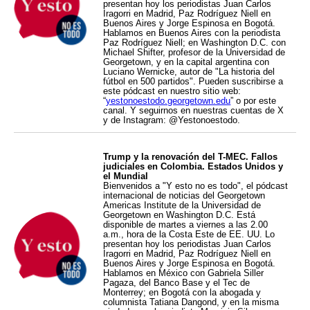
presentan hoy los periodistas Juan Carlos
Iragorri en Madrid, Paz Rodríguez Niell en
Buenos Aires y Jorge Espinosa en Bogotá.
Hablamos en Buenos Aires con la periodista
Paz Rodríguez Niell; en Washington D.C. con
Michael Shifter, profesor de la Universidad de
Georgetown, y en la capital argentina con
Luciano Wernicke, autor de "La historia del
fútbol en 500 partidos". Pueden suscribirse a
este pódcast en nuestro sitio web:
“
yestonoestodo.georgetown.edu
” o por este
canal. Y seguirnos en nuestras cuentas de X
y de Instagram: @Yestonoestodo.
Trump y la renovación del T-MEC. Fallos
judiciales en Colombia. Estados Unidos y
el Mundial
Bienvenidos a "Y esto no es todo", el pódcast
internacional de noticias del Georgetown
Americas Institute de la Universidad de
Georgetown en Washington D.C. Está
disponible de martes a viernes a las 2.00
a.m., hora de la Costa Este de EE. UU. Lo
presentan hoy los periodistas Juan Carlos
Iragorri en Madrid, Paz Rodríguez Niell en
Buenos Aires y Jorge Espinosa en Bogotá.
Hablamos en México con Gabriela Siller
Pagaza, del Banco Base y el Tec de
Monterrey; en Bogotá con la abogada y
columnista Tatiana Dangond, y en la misma