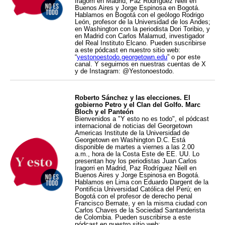
Iragorri en Madrid, Paz Rodríguez Niell en
Buenos Aires y Jorge Espinosa en Bogotá.
Hablamos en Bogotá con el geólogo Rodrigo
León, profesor de la Universidad de los Andes;
en Washington con la periodista Dori Toribio, y
en Madrid con Carlos Malamud, investigador
del Real Instituto Elcano. Pueden suscribirse
a este pódcast en nuestro sitio web:
“
yestonoestodo.georgetown.edu
” o por este
canal. Y seguirnos en nuestras cuentas de X
y de Instagram: @Yestonoestodo.
Roberto Sánchez y las elecciones. El
gobierno Petro y el Clan del Golfo. Marc
Bloch y el Panteón
Bienvenidos a "Y esto no es todo", el pódcast
internacional de noticias del Georgetown
Americas Institute de la Universidad de
Georgetown en Washington D.C. Está
disponible de martes a viernes a las 2.00
a.m., hora de la Costa Este de EE. UU. Lo
presentan hoy los periodistas Juan Carlos
Iragorri en Madrid, Paz Rodríguez Niell en
Buenos Aires y Jorge Espinosa en Bogotá.
Hablamos en Lima con Eduardo Dargent de la
Pontificia Universidad Católica del Perú; en
Bogotá con el profesor de derecho penal
Francisco Bernate, y en la misma ciudad con
Carlos Chaves de la Sociedad Santanderista
de Colombia. Pueden suscribirse a este
pódcast en nuestro sitio web: