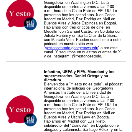
Georgetown en Washington D.C. Está
disponible de martes a viernes a las 2.00
a.m., hora de la Costa Este de EE. UU. Lo
presentan hoy los periodistas Juan Carlos
Iragorri en Madrid, Paz Rodríguez Niell en
Buenos Aires y Jorge Espinosa en Bogotá.
Hablamos con tres críticos de cine: en
Medellín con Samuel Castro, en Córdoba con
Julieta Fantini y en Santa Cruz de la Sierra
con Marcelo Vera. Pueden suscribirse a este
pódcast en nuestro sitio web:
“
yestonoestodo.georgetown.edu
” o por este
canal. Y seguirnos en nuestras cuentas de X
y de Instagram: @Yestonoestodo.
Infantino, UEFA y FIFA. Mamdani y los
supermercados. Daniel Ortega y su
dictadura
Bienvenidos a "Y esto no es todo", el pódcast
internacional de noticias del Georgetown
Americas Institute de la Universidad de
Georgetown en Washington D.C. Está
disponible de martes a viernes a las 2.00
a.m., hora de la Costa Este de EE. UU. Lo
presentan hoy los periodistas Juan Carlos
Iragorri en Madrid, Paz Rodríguez Niell en
Buenos Aires y Uschi Levy en Bogotá.
Hablamos en Madrid con Luis Nieto,
subdirector del "Diario As"; en Bogotá con el
abogado y columnista Santiago Vélez, y en la