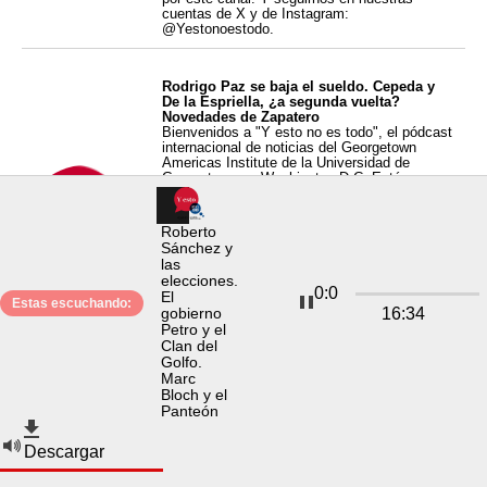
cuentas de X y de Instagram:
@Yestonoestodo.
Rodrigo Paz se baja el sueldo. Cepeda y
De la Espriella, ¿a segunda vuelta?
Novedades de Zapatero
Bienvenidos a "Y esto no es todo", el pódcast
internacional de noticias del Georgetown
Americas Institute de la Universidad de
Georgetown en Washington D.C. Está
disponible de martes a viernes a las 2.00
a.m., hora de la Costa Este de EE. UU. Lo
presentan hoy los periodistas Juan Carlos
Roberto
Iragorri en Madrid, Paz Rodríguez Niell desde
Sánchez y
Buenos Aires y Jorge Espinosa desde Bogotá.
las
Hablamos en La Paz con Raúl Peñaranda,
elecciones.
director de "Brújula Digital"; en Bogotá con
0
:
0
El
Camilo Granada, consultor y analista político,
Estas escuchando:
16
:
34
gobierno
y en Madrid con Enrique Rodríguez Coello,
corresponsal de Blu Radio. Pueden
Petro y el
suscribirse a este pódcast en nuestro sitio
Clan del
web: “
yestonoestodo.georgetown.edu
” o por
Golfo.
este canal. Y seguirnos en nuestras cuentas
Marc
de X y de Instagram: @Yestonoestodo.
Bloch y el
Panteón
Kast remodela el gabinete. Las encuestas
Descargar
electorales en Colombia. Maratones y
cáncer de colon