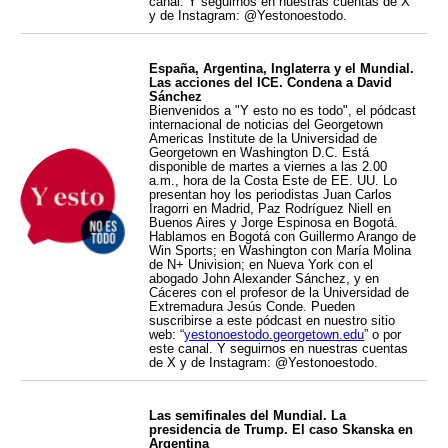
canal. Y seguirnos en nuestras cuentas de X
y de Instagram: @Yestonoestodo.
España, Argentina, Inglaterra y el Mundial.
Las acciones del ICE. Condena a David
Sánchez
Bienvenidos a "Y esto no es todo", el pódcast
internacional de noticias del Georgetown
Americas Institute de la Universidad de
Georgetown en Washington D.C. Está
disponible de martes a viernes a las 2.00
a.m., hora de la Costa Este de EE. UU. Lo
presentan hoy los periodistas Juan Carlos
Iragorri en Madrid, Paz Rodríguez Niell en
Buenos Aires y Jorge Espinosa en Bogotá.
Hablamos en Bogotá con Guillermo Arango de
Win Sports; en Washington con María Molina
de N+ Univision; en Nueva York con el
abogado John Alexander Sánchez, y en
Cáceres con el profesor de la Universidad de
Extremadura Jesús Conde. Pueden
suscribirse a este pódcast en nuestro sitio
web: “
yestonoestodo.georgetown.edu
” o por
este canal. Y seguirnos en nuestras cuentas
de X y de Instagram: @Yestonoestodo.
Las semifinales del Mundial. La
presidencia de Trump. El caso Skanska en
Argentina