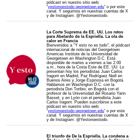
pódcast en nuestro sitio web:
“
yestonoestodo.georgetown.edu
” o por este
canal. Y seguirnos en nuestras cuentas de X
y de Instagram: @Yestonoestodo.
La Corte Suprema de EE. UU. Los retos
para Abelardo de la Espriella. La ola de
calor en Francia
Bienvenidos a "Y esto no es todo", el pódcast
internacional de noticias del Georgetown
Americas Institute de la Universidad de
Georgetown en Washington D.C. Está
disponible de martes a viernes a las 2.00
a.m., hora de la Costa Este de EE. UU. Lo
presentan hoy los periodistas Juan Carlos
Iragorri en Madrid, Paz Rodríguez Niell en
Buenos Aires y Jorge Espinosa en Bogotá.
Hablamos en Washington D.C. con la
periodista Dori Toribio; en Bogotá con el
profesor de la Universidad del Rosario Yann
Basset, y en Lyón con el periodista Juan
Carlos Iragorri. Pueden suscribirse a este
pódcast en nuestro sitio web:
“
yestonoestodo.georgetown.edu
” o por este
canal. Y seguirnos en nuestras cuentas de X
y de Instagram: @Yestonoestodo.
El triunfo de De la Espriella. La condena a