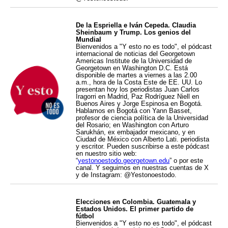
De la Espriella e Iván Cepeda. Claudia
Sheinbaum y Trump. Los genios del
Mundial
Bienvenidos a "Y esto no es todo", el pódcast
internacional de noticias del Georgetown
Americas Institute de la Universidad de
Georgetown en Washington D.C. Está
disponible de martes a viernes a las 2.00
a.m., hora de la Costa Este de EE. UU. Lo
presentan hoy los periodistas Juan Carlos
Iragorri en Madrid, Paz Rodríguez Niell en
Buenos Aires y Jorge Espinosa en Bogotá.
Hablamos en Bogotá con Yann Basset,
profesor de ciencia política de la Universidad
del Rosario; en Washington con Arturo
Sarukhán, ex embajador mexicano, y en
Ciudad de México con Alberto Lati. periodista
y escritor. Pueden suscribirse a este pódcast
en nuestro sitio web:
“
yestonoestodo.georgetown.edu
” o por este
canal. Y seguirnos en nuestras cuentas de X
y de Instagram: @Yestonoestodo.
Elecciones en Colombia. Guatemala y
Estados Unidos. El primer partido de
fútbol
Bienvenidos a "Y esto no es todo", el pódcast