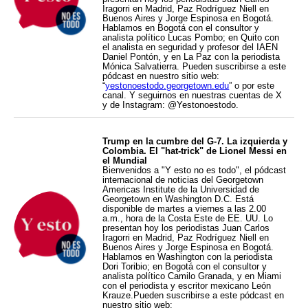
Iragorri en Madrid, Paz Rodríguez Niell en
Buenos Aires y Jorge Espinosa en Bogotá.
Hablamos en Bogotá con el consultor y
analista político Lucas Pombo; en Quito con
el analista en seguridad y profesor del IAEN
Daniel Pontón, y en La Paz con la periodista
Mónica Salvatierra. Pueden suscribirse a este
pódcast en nuestro sitio web:
“
yestonoestodo.georgetown.edu
” o por este
canal. Y seguirnos en nuestras cuentas de X
y de Instagram: @Yestonoestodo.
Trump en la cumbre del G-7. La izquierda y
Colombia. El "hat-trick" de Lionel Messi en
el Mundial
Bienvenidos a "Y esto no es todo", el pódcast
internacional de noticias del Georgetown
Americas Institute de la Universidad de
Georgetown en Washington D.C. Está
disponible de martes a viernes a las 2.00
a.m., hora de la Costa Este de EE. UU. Lo
presentan hoy los periodistas Juan Carlos
Iragorri en Madrid, Paz Rodríguez Niell en
Buenos Aires y Jorge Espinosa en Bogotá.
Hablamos en Washington con la periodista
Dori Toribio; en Bogotá con el consultor y
analista político Camilo Granada, y en Miami
con el periodista y escritor mexicano León
Krauze.Pueden suscribirse a este pódcast en
nuestro sitio web: