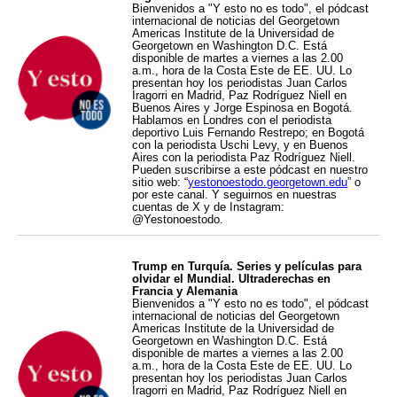
Bienvenidos a "Y esto no es todo", el pódcast
internacional de noticias del Georgetown
Americas Institute de la Universidad de
Georgetown en Washington D.C. Está
disponible de martes a viernes a las 2.00
a.m., hora de la Costa Este de EE. UU. Lo
presentan hoy los periodistas Juan Carlos
Iragorri en Madrid, Paz Rodríguez Niell en
Buenos Aires y Jorge Espinosa en Bogotá.
Hablamos en Londres con el periodista
deportivo Luis Fernando Restrepo; en Bogotá
con la periodista Uschi Levy, y en Buenos
Aires con la periodista Paz Rodríguez Niell.
Pueden suscribirse a este pódcast en nuestro
sitio web: “
yestonoestodo.georgetown.edu
” o
por este canal. Y seguirnos en nuestras
cuentas de X y de Instagram:
@Yestonoestodo.
Trump en Turquía. Series y películas para
olvidar el Mundial. Ultraderechas en
Francia y Alemania
Bienvenidos a "Y esto no es todo", el pódcast
internacional de noticias del Georgetown
Americas Institute de la Universidad de
Georgetown en Washington D.C. Está
disponible de martes a viernes a las 2.00
a.m., hora de la Costa Este de EE. UU. Lo
presentan hoy los periodistas Juan Carlos
Iragorri en Madrid, Paz Rodríguez Niell en