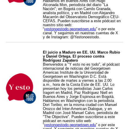
Hablamos en Buenos Aires con Hugo
Alconada Mon, periodista del diario "La
Nación"; en Bogotá con Camilo Granada,
analista político, y en Madrid con Alejandro
Macarrón del Observatorio Demográfico CEU-
CEFAS. Pueden suscribirse a este pódcast en
nuestro sitio web:
“
yestonoestodo.georgetown.edu
” o por este
canal. Y seguirnos en nuestras cuentas de X
y de Instagram: @Yestonoestodo.
El juicio a Maduro en EE. UU. Marco Rubio
y Daniel Ortega. El proceso contra
Rodríguez Zapatero
Bienvenidos a "Y esto no es todo", el pódcast
internacional de noticias del Georgetown
Americas Institute de la Universidad de
Georgetown en Washington D.C. Está
disponible de martes a viernes a las 2.00
a.m., hora de la Costa Este de EE. UU. Lo
presentan hoy los periodistas Juan Carlos
Iragorri en Madrid, Paz Rodríguez Niell en
Buenos Aires y Jorge Espinosa en Bogotá.
Hablamos en Washington con la periodista
Dori Toribio; en la misma ciudad con Manuel
Orozco del Inter-American Dialogue, y en
Madrid con José Manuel Calvo, periodista de
"The Objective". Pueden suscribirse a este
pódcast en nuestro sitio web:
“
yestonoestodo.georgetown.edu
” o por este
canal. Y seguirnos en nuestras cuentas de X