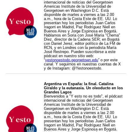
internacional de noticias del Georgetown
Americas Institute de la Universidad de
Georgetown en Washington D.C. Está
disponible de martes a viernes a las 2.00
a.m., hora de la Costa Este de EE. UU. Lo
presentan hoy los periodistas Juan Carlos
Iragorri en Madrid, Paz Rodríguez Niell en
Buenos Aires y Jorge Espinosa en Bogotá.
Hablamos en Soria con José María "Chema"
Díez, director de la Cadena SER; en Bogotá
con Daniel Jerez, editor político de La FM de
RCN, y en Londres con la periodista María
José Restrepo. Pueden suscribirse a este
pódcast en nuestro sitio web:
“
yestonoestodo.georgetown.edu
” o por este
canal. Y seguirnos en nuestras cuentas de X
y de Instagram: @Yestonoestodo.
Argentina vs España: la final. Catalina
Giraldo y la eutanasia. Un oleoducto en los
Grandes Lagos
Bienvenidos a "Y esto no es todo", el pódcast
internacional de noticias del Georgetown
Americas Institute de la Universidad de
Georgetown en Washington D.C. Está
disponible de martes a viernes a las 2.00
a.m., hora de la Costa Este de EE. UU. Lo
presentan hoy los periodistas Juan Carlos
Iragorri en Madrid, Paz Rodríguez Niell en
Buenos Aires y Jorge Espinosa en Bogotá.