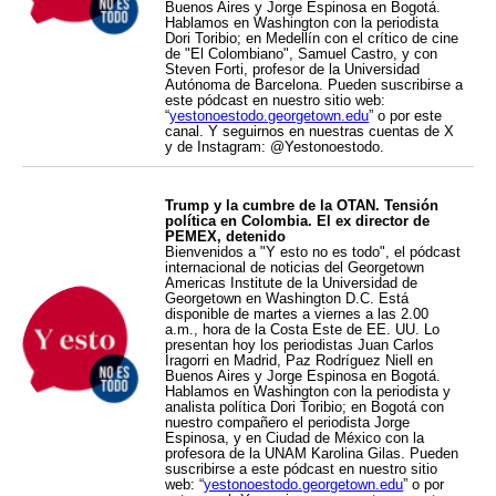
Buenos Aires y Jorge Espinosa en Bogotá.
Hablamos en Washington con la periodista
Dori Toribio; en Medellín con el crítico de cine
de "El Colombiano", Samuel Castro, y con
Steven Forti, profesor de la Universidad
Autónoma de Barcelona. Pueden suscribirse a
este pódcast en nuestro sitio web:
“
yestonoestodo.georgetown.edu
” o por este
canal. Y seguirnos en nuestras cuentas de X
y de Instagram: @Yestonoestodo.
Trump y la cumbre de la OTAN. Tensión
política en Colombia. El ex director de
PEMEX, detenido
Bienvenidos a "Y esto no es todo", el pódcast
internacional de noticias del Georgetown
Americas Institute de la Universidad de
Georgetown en Washington D.C. Está
disponible de martes a viernes a las 2.00
a.m., hora de la Costa Este de EE. UU. Lo
presentan hoy los periodistas Juan Carlos
Iragorri en Madrid, Paz Rodríguez Niell en
Buenos Aires y Jorge Espinosa en Bogotá.
Hablamos en Washington con la periodista y
analista política Dori Toribio; en Bogotá con
nuestro compañero el periodista Jorge
Espinosa, y en Ciudad de México con la
profesora de la UNAM Karolina Gilas. Pueden
suscribirse a este pódcast en nuestro sitio
web: “
yestonoestodo.georgetown.edu
” o por