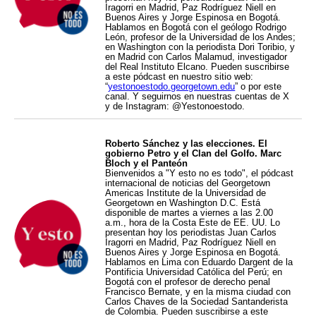
Iragorri en Madrid, Paz Rodríguez Niell en
Buenos Aires y Jorge Espinosa en Bogotá.
Hablamos en Bogotá con el geólogo Rodrigo
León, profesor de la Universidad de los Andes;
en Washington con la periodista Dori Toribio, y
en Madrid con Carlos Malamud, investigador
del Real Instituto Elcano. Pueden suscribirse
a este pódcast en nuestro sitio web:
“
yestonoestodo.georgetown.edu
” o por este
canal. Y seguirnos en nuestras cuentas de X
y de Instagram: @Yestonoestodo.
Roberto Sánchez y las elecciones. El
gobierno Petro y el Clan del Golfo. Marc
Bloch y el Panteón
Bienvenidos a "Y esto no es todo", el pódcast
internacional de noticias del Georgetown
Americas Institute de la Universidad de
Georgetown en Washington D.C. Está
disponible de martes a viernes a las 2.00
a.m., hora de la Costa Este de EE. UU. Lo
presentan hoy los periodistas Juan Carlos
Iragorri en Madrid, Paz Rodríguez Niell en
Buenos Aires y Jorge Espinosa en Bogotá.
Hablamos en Lima con Eduardo Dargent de la
Pontificia Universidad Católica del Perú; en
Bogotá con el profesor de derecho penal
Francisco Bernate, y en la misma ciudad con
Carlos Chaves de la Sociedad Santanderista
de Colombia. Pueden suscribirse a este