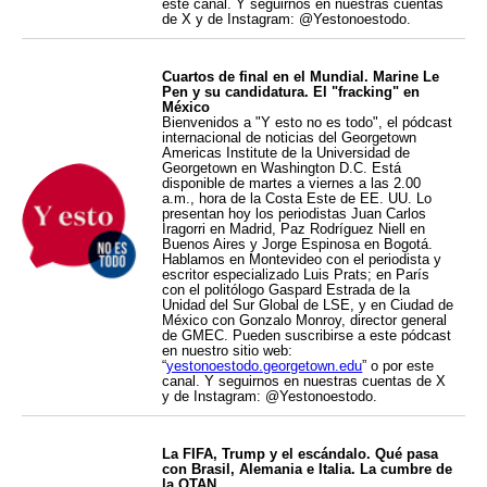
este canal. Y seguirnos en nuestras cuentas
de X y de Instagram: @Yestonoestodo.
Cuartos de final en el Mundial. Marine Le
Pen y su candidatura. El "fracking" en
México
Bienvenidos a "Y esto no es todo", el pódcast
internacional de noticias del Georgetown
Americas Institute de la Universidad de
Georgetown en Washington D.C. Está
disponible de martes a viernes a las 2.00
a.m., hora de la Costa Este de EE. UU. Lo
presentan hoy los periodistas Juan Carlos
Iragorri en Madrid, Paz Rodríguez Niell en
Buenos Aires y Jorge Espinosa en Bogotá.
Hablamos en Montevideo con el periodista y
escritor especializado Luis Prats; en París
con el politólogo Gaspard Estrada de la
Unidad del Sur Global de LSE, y en Ciudad de
México con Gonzalo Monroy, director general
de GMEC. Pueden suscribirse a este pódcast
en nuestro sitio web:
“
yestonoestodo.georgetown.edu
” o por este
canal. Y seguirnos en nuestras cuentas de X
y de Instagram: @Yestonoestodo.
La FIFA, Trump y el escándalo. Qué pasa
con Brasil, Alemania e Italia. La cumbre de
la OTAN