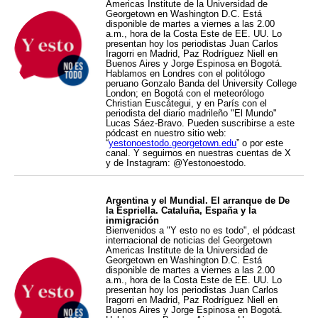
Americas Institute de la Universidad de
Georgetown en Washington D.C. Está
disponible de martes a viernes a las 2.00
a.m., hora de la Costa Este de EE. UU. Lo
presentan hoy los periodistas Juan Carlos
Iragorri en Madrid, Paz Rodríguez Niell en
Buenos Aires y Jorge Espinosa en Bogotá.
Hablamos en Londres con el politólogo
peruano Gonzalo Banda del University College
London; en Bogotá con el meteorólogo
Christian Euscátegui, y en París con el
periodista del diario madrileño "El Mundo"
Lucas Sáez-Bravo. Pueden suscribirse a este
pódcast en nuestro sitio web:
“
yestonoestodo.georgetown.edu
” o por este
canal. Y seguirnos en nuestras cuentas de X
y de Instagram: @Yestonoestodo.
Argentina y el Mundial. El arranque de De
la Espriella. Cataluña, España y la
inmigración
Bienvenidos a "Y esto no es todo", el pódcast
internacional de noticias del Georgetown
Americas Institute de la Universidad de
Georgetown en Washington D.C. Está
disponible de martes a viernes a las 2.00
a.m., hora de la Costa Este de EE. UU. Lo
presentan hoy los periodistas Juan Carlos
Iragorri en Madrid, Paz Rodríguez Niell en
Buenos Aires y Jorge Espinosa en Bogotá.