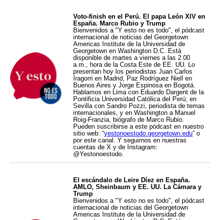
Voto-finish en el Perú. El papa León XIV en
España. Marco Rubio y Trump
Bienvenidos a "Y esto no es todo", el pódcast
internacional de noticias del Georgetown
Americas Institute de la Universidad de
Georgetown en Washington D.C. Está
disponible de martes a viernes a las 2.00
a.m., hora de la Costa Este de EE. UU. Lo
presentan hoy los periodistas Juan Carlos
Iragorri en Madrid, Paz Rodríguez Niell en
Buenos Aires y Jorge Espinosa en Bogotá.
Hablamos en Lima con Eduardo Dargent de la
Pontificia Universidad Católica del Perú; en
Sevilla con Sandro Pozzi, periodista de temas
internacionales, y en Washington a Manuel
Roig-Franzia, biógrafo de Marco Rubio.
Pueden suscribirse a este pódcast en nuestro
sitio web: “
yestonoestodo.georgetown.edu
” o
por este canal. Y seguirnos en nuestras
cuentas de X y de Instagram:
@Yestonoestodo.
El escándalo de Leire Díez en España.
AMLO, Sheinbaum y EE. UU. La Cámara y
Trump
Bienvenidos a "Y esto no es todo", el pódcast
internacional de noticias del Georgetown
Americas Institute de la Universidad de