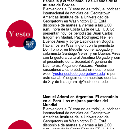
Espriella y el fascismo. Los 40 años de la
muerte de Borges
Bienvenidos a "Y esto no es todo", el pódcast
internacional de noticias del Georgetown
Americas Institute de la Universidad de
Georgetown en Washington D.C. Está
disponible de martes a viernes a las 2.00
a.m., hora de la Costa Este de EE. UU. Lo
presentan hoy los periodistas Juan Carlos
Iragorri en Madrid, Paz Rodríguez Niell en
Buenos Aires y Jorge Espinosa en Bogotá.
Hablamos en Washington con la periodista
Dori Toribio; en Medellín con el abogado y
columnista Santiago Vélez, y en Buenos Aires
con la gestora cultural Josefina Delgado y con
el presidente de la Sociedad Argentina de
Escritores, Alejandro Vaccaro. Pueden
suscribirse a este pódcast en nuestro sitio
web: “
yestonoestodo.georgetown.edu
” o por
este canal. Y seguirnos en nuestras cuentas
de X y de Instagram: @Yestonoestodo.
Manuel Adorni en Argentina. El escrutinio
en el Perú. Los mejores partidos del
Mundial
Bienvenidos a "Y esto no es todo", el pódcast
internacional de noticias del Georgetown
Americas Institute de la Universidad de
Georgetown en Washington D.C. Está
disponible de martes a viernes a las 2.00