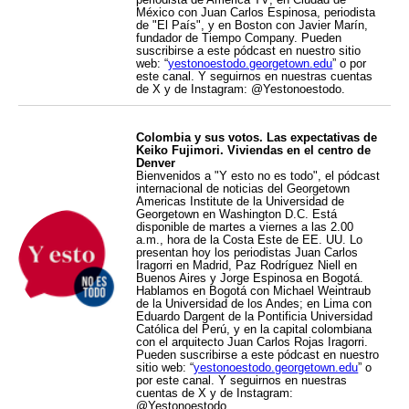
México con Juan Carlos Espinosa, periodista
de "El País", y en Boston con Javier Marín,
fundador de Tiempo Company. Pueden
suscribirse a este pódcast en nuestro sitio
web: “
yestonoestodo.georgetown.edu
” o por
este canal. Y seguirnos en nuestras cuentas
de X y de Instagram: @Yestonoestodo.
Colombia y sus votos. Las expectativas de
Keiko Fujimori. Viviendas en el centro de
Denver
Bienvenidos a "Y esto no es todo", el pódcast
internacional de noticias del Georgetown
Americas Institute de la Universidad de
Georgetown en Washington D.C. Está
disponible de martes a viernes a las 2.00
a.m., hora de la Costa Este de EE. UU. Lo
presentan hoy los periodistas Juan Carlos
Iragorri en Madrid, Paz Rodríguez Niell en
Buenos Aires y Jorge Espinosa en Bogotá.
Hablamos en Bogotá con Michael Weintraub
de la Universidad de los Andes; en Lima con
Eduardo Dargent de la Pontificia Universidad
Católica del Perú, y en la capital colombiana
con el arquitecto Juan Carlos Rojas Iragorri.
Pueden suscribirse a este pódcast en nuestro
sitio web: “
yestonoestodo.georgetown.edu
” o
por este canal. Y seguirnos en nuestras
cuentas de X y de Instagram:
@Yestonoestodo.