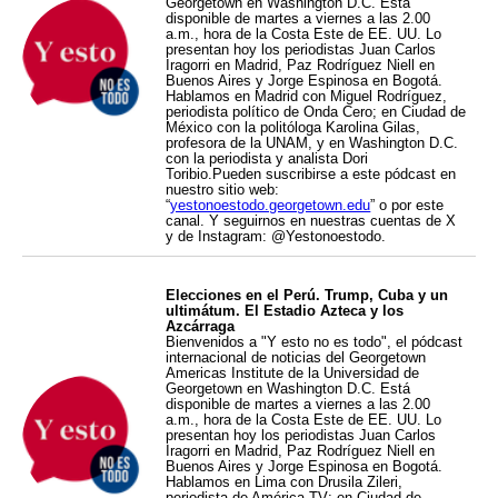
Georgetown en Washington D.C. Está
disponible de martes a viernes a las 2.00
a.m., hora de la Costa Este de EE. UU. Lo
presentan hoy los periodistas Juan Carlos
Iragorri en Madrid, Paz Rodríguez Niell en
Buenos Aires y Jorge Espinosa en Bogotá.
Hablamos en Madrid con Miguel Rodríguez,
periodista político de Onda Cero; en Ciudad de
México con la politóloga Karolina Gilas,
profesora de la UNAM, y en Washington D.C.
con la periodista y analista Dori
Toribio.Pueden suscribirse a este pódcast en
nuestro sitio web:
“
yestonoestodo.georgetown.edu
” o por este
canal. Y seguirnos en nuestras cuentas de X
y de Instagram: @Yestonoestodo.
Elecciones en el Perú. Trump, Cuba y un
ultimátum. El Estadio Azteca y los
Azcárraga
Bienvenidos a "Y esto no es todo", el pódcast
internacional de noticias del Georgetown
Americas Institute de la Universidad de
Georgetown en Washington D.C. Está
disponible de martes a viernes a las 2.00
a.m., hora de la Costa Este de EE. UU. Lo
presentan hoy los periodistas Juan Carlos
Iragorri en Madrid, Paz Rodríguez Niell en
Buenos Aires y Jorge Espinosa en Bogotá.
Hablamos en Lima con Drusila Zileri,
periodista de América TV; en Ciudad de