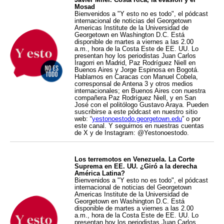
Mosad
Bienvenidos a "Y esto no es todo", el pódcast
internacional de noticias del Georgetown
Americas Institute de la Universidad de
Georgetown en Washington D.C. Está
disponible de martes a viernes a las 2.00
a.m., hora de la Costa Este de EE. UU. Lo
presentan hoy los periodistas Juan Carlos
Iragorri en Madrid, Paz Rodríguez Niell en
Buenos Aires y Jorge Espinosa en Bogotá.
Hablamos en Caracas con Manuel Cobela,
corresponsal de Antena 3 y otros medios
internacionales; en Buenos Aires con nuestra
compañera Paz Rodríguez Niell, y en San
José con el politólogo Gustavo Araya. Pueden
suscribirse a este pódcast en nuestro sitio
web: “
yestonoestodo.georgetown.edu
” o por
este canal. Y seguirnos en nuestras cuentas
de X y de Instagram: @Yestonoestodo.
Los terremotos en Venezuela. La Corte
Suprema en EE. UU. ¿Giró a la derecha
América Latina?
Bienvenidos a "Y esto no es todo", el pódcast
internacional de noticias del Georgetown
Americas Institute de la Universidad de
Georgetown en Washington D.C. Está
disponible de martes a viernes a las 2.00
a.m., hora de la Costa Este de EE. UU. Lo
presentan hoy los periodistas Juan Carlos