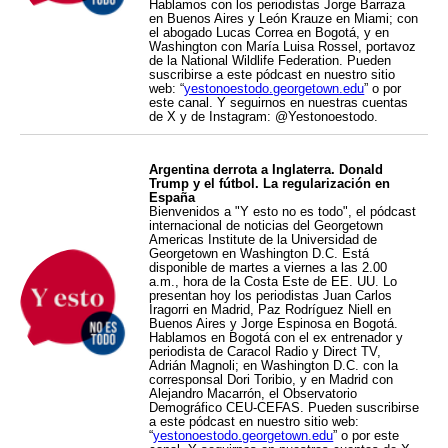
Hablamos con los periodistas Jorge Barraza
en Buenos Aires y León Krauze en Miami; con
el abogado Lucas Correa en Bogotá, y en
Washington con María Luisa Rossel, portavoz
de la National Wildlife Federation. Pueden
suscribirse a este pódcast en nuestro sitio
web: “
yestonoestodo.georgetown.edu
” o por
este canal. Y seguirnos en nuestras cuentas
de X y de Instagram: @Yestonoestodo.
Argentina derrota a Inglaterra. Donald
Trump y el fútbol. La regularización en
España
Bienvenidos a "Y esto no es todo", el pódcast
internacional de noticias del Georgetown
Americas Institute de la Universidad de
Georgetown en Washington D.C. Está
disponible de martes a viernes a las 2.00
a.m., hora de la Costa Este de EE. UU. Lo
presentan hoy los periodistas Juan Carlos
Iragorri en Madrid, Paz Rodríguez Niell en
Buenos Aires y Jorge Espinosa en Bogotá.
Hablamos en Bogotá con el ex entrenador y
periodista de Caracol Radio y Direct TV,
Adrián Magnoli; en Washington D.C. con la
corresponsal Dori Toribio, y en Madrid con
Alejandro Macarrón, el Observatorio
Demográfico CEU-CEFAS. Pueden suscribirse
a este pódcast en nuestro sitio web:
“
yestonoestodo.georgetown.edu
” o por este