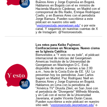
Buenos Aires y Jorge Espinosa en Bogotá.
Hablamos en Bogotá con el ex ministro de
Hacienda Mauricio Cárdenas; en Madrid con el
corresponsal de Blu Radio, Enrique Rodróguez
Coello, y en Buenos Aires con el periodista
Jorge Barraza. Pueden suscribirse a este
pódcast en nuestro sitio web:
“
yestonoestodo.georgetown.edu
” o por este
canal. Y seguirnos en nuestras cuentas de X
y de Instagram: @Yestonoestodo.
Los retos para Keiko Fujimori.
Confiscaciones en Nicaragua. Nuevo cisma
en la Iglesia Católica
Bienvenidos a "Y esto no es todo", el pódcast
internacional de noticias del Georgetown
Americas Institute de la Universidad de
Georgetown en Washington D.C. Está
disponible de martes a viernes a las 2.00
a.m., hora de la Costa Este de EE. UU. Lo
presentan hoy los periodistas Juan Carlos
Iragorri en Madrid, Paz Rodríguez Niell en
Buenos Aires y Jorge Espinosa en Bogotá.
Hablamos en Lima con la periodista de
"América TV" Drusila Zileri; en San José con
el periodista de "Divergente" Wilfredo Miranda,
y en Cali con el rector de la Universidad
Javeriana, el padre Vicente Durán Casas.
Pueden suscribirse a este pódcast en nuestro
sitio web: “
yestonoestodo.georgetown.edu
” o