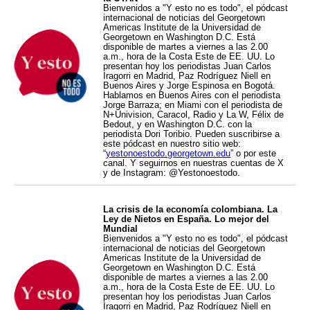
Bienvenidos a "Y esto no es todo", el pódcast
internacional de noticias del Georgetown
Americas Institute de la Universidad de
Georgetown en Washington D.C. Está
disponible de martes a viernes a las 2.00
a.m., hora de la Costa Este de EE. UU. Lo
presentan hoy los periodistas Juan Carlos
Iragorri en Madrid, Paz Rodríguez Niell en
Buenos Aires y Jorge Espinosa en Bogotá.
Hablamos en Buenos Aires con el periodista
Jorge Barraza; en Miami con el periodista de
N+Univision, Caracol, Radio y La W, Félix de
Bedout, y en Washington D.C. con la
periodista Dori Toribio. Pueden suscribirse a
este pódcast en nuestro sitio web:
“
yestonoestodo.georgetown.edu
” o por este
canal. Y seguirnos en nuestras cuentas de X
y de Instagram: @Yestonoestodo.
La crisis de la economía colombiana. La
Ley de Nietos en España. Lo mejor del
Mundial
Bienvenidos a "Y esto no es todo", el pódcast
internacional de noticias del Georgetown
Americas Institute de la Universidad de
Georgetown en Washington D.C. Está
disponible de martes a viernes a las 2.00
a.m., hora de la Costa Este de EE. UU. Lo
presentan hoy los periodistas Juan Carlos
Iragorri en Madrid, Paz Rodríguez Niell en