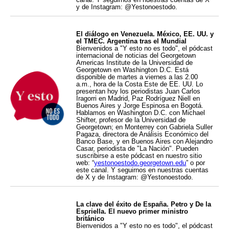
y de Instagram: @Yestonoestodo.
El diálogo en Venezuela. México, EE. UU. y
el TMEC. Argentina tras el Mundial
Bienvenidos a "Y esto no es todo", el pódcast
internacional de noticias del Georgetown
Americas Institute de la Universidad de
Georgetown en Washington D.C. Está
disponible de martes a viernes a las 2.00
a.m., hora de la Costa Este de EE. UU. Lo
presentan hoy los periodistas Juan Carlos
Iragorri en Madrid, Paz Rodríguez Niell en
Buenos Aires y Jorge Espinosa en Bogotá.
Hablamos en Washington D.C. con Michael
Shifter, profesor de la Universidad de
Georgetown; en Monterrey con Gabriela Suller
Pagaza, directora de Análisis Económico del
Banco Base, y en Buenos Aires con Alejandro
Casar, periodista de "La Nación". Pueden
suscribirse a este pódcast en nuestro sitio
web: “
yestonoestodo.georgetown.edu
” o por
este canal. Y seguirnos en nuestras cuentas
de X y de Instagram: @Yestonoestodo.
La clave del éxito de España. Petro y De la
Espriella. El nuevo primer ministro
británico
Bienvenidos a "Y esto no es todo", el pódcast