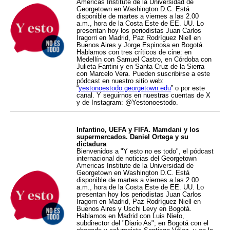
Americas Institute de la Universidad de
Georgetown en Washington D.C. Está
disponible de martes a viernes a las 2.00
a.m., hora de la Costa Este de EE. UU. Lo
presentan hoy los periodistas Juan Carlos
Iragorri en Madrid, Paz Rodríguez Niell en
Buenos Aires y Jorge Espinosa en Bogotá.
Hablamos con tres críticos de cine: en
Medellín con Samuel Castro, en Córdoba con
Julieta Fantini y en Santa Cruz de la Sierra
con Marcelo Vera. Pueden suscribirse a este
pódcast en nuestro sitio web:
“
yestonoestodo.georgetown.edu
” o por este
canal. Y seguirnos en nuestras cuentas de X
y de Instagram: @Yestonoestodo.
Infantino, UEFA y FIFA. Mamdani y los
supermercados. Daniel Ortega y su
dictadura
Bienvenidos a "Y esto no es todo", el pódcast
internacional de noticias del Georgetown
Americas Institute de la Universidad de
Georgetown en Washington D.C. Está
disponible de martes a viernes a las 2.00
a.m., hora de la Costa Este de EE. UU. Lo
presentan hoy los periodistas Juan Carlos
Iragorri en Madrid, Paz Rodríguez Niell en
Buenos Aires y Uschi Levy en Bogotá.
Hablamos en Madrid con Luis Nieto,
subdirector del "Diario As"; en Bogotá con el