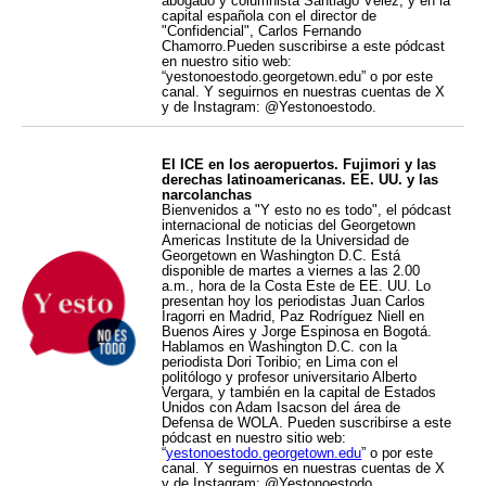
abogado y columnista Santiago Vélez, y en la
capital española con el director de
"Confidencial", Carlos Fernando
Chamorro.Pueden suscribirse a este pódcast
en nuestro sitio web:
“yestonoestodo.georgetown.edu” o por este
canal. Y seguirnos en nuestras cuentas de X
y de Instagram: @Yestonoestodo.
El ICE en los aeropuertos. Fujimori y las
derechas latinoamericanas. EE. UU. y las
narcolanchas
Bienvenidos a "Y esto no es todo", el pódcast
internacional de noticias del Georgetown
Americas Institute de la Universidad de
Georgetown en Washington D.C. Está
disponible de martes a viernes a las 2.00
a.m., hora de la Costa Este de EE. UU. Lo
presentan hoy los periodistas Juan Carlos
Iragorri en Madrid, Paz Rodríguez Niell en
Buenos Aires y Jorge Espinosa en Bogotá.
Hablamos en Washington D.C. con la
periodista Dori Toribio; en Lima con el
politólogo y profesor universitario Alberto
Vergara, y también en la capital de Estados
Unidos con Adam Isacson del área de
Defensa de WOLA. Pueden suscribirse a este
pódcast en nuestro sitio web:
“
yestonoestodo.georgetown.edu
” o por este
canal. Y seguirnos en nuestras cuentas de X
y de Instagram: @Yestonoestodo.