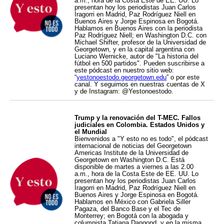
a.m., hora de la Costa Este de EE. UU. Lo
presentan hoy los periodistas Juan Carlos
Iragorri en Madrid, Paz Rodríguez Niell en
Buenos Aires y Jorge Espinosa en Bogotá.
Hablamos en Buenos Aires con la periodista
Paz Rodríguez Niell; en Washington D.C. con
Michael Shifter, profesor de la Universidad de
Georgetown, y en la capital argentina con
Luciano Wernicke, autor de "La historia del
fútbol en 500 partidos". Pueden suscribirse a
este pódcast en nuestro sitio web:
“
yestonoestodo.georgetown.edu
” o por este
canal. Y seguirnos en nuestras cuentas de X
y de Instagram: @Yestonoestodo.
Trump y la renovación del T-MEC. Fallos
judiciales en Colombia. Estados Unidos y
el Mundial
Bienvenidos a "Y esto no es todo", el pódcast
internacional de noticias del Georgetown
Americas Institute de la Universidad de
Georgetown en Washington D.C. Está
disponible de martes a viernes a las 2.00
a.m., hora de la Costa Este de EE. UU. Lo
presentan hoy los periodistas Juan Carlos
Iragorri en Madrid, Paz Rodríguez Niell en
Buenos Aires y Jorge Espinosa en Bogotá.
Hablamos en México con Gabriela Siller
Pagaza, del Banco Base y el Tec de
Monterrey; en Bogotá con la abogada y
columnista Tatiana Dangond, y en la misma