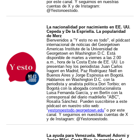
por este canal. Y seguirnos en nuestras
cuentas de X y de Instagram:
@Yestonoestodo.
La nacionalidad por nacimiento en EE. UU.
Cepeda y De la Espriella. La popularidad
de Merz
Bienvenidos a "Y esto no es todo", el pódcast
internacional de noticias del Georgetown
Americas Institute de la Universidad de
Georgetown en Washington D.C. Está
disponible de martes a viernes a las 2.00
a.m., hora de la Costa Este de EE. UU. Lo
presentan hoy los periodistas Juan Carlos
Iragorri en Madrid, Paz Rodríguez Niell en
Buenos Aires y Jorge Espinosa en Bogotá.
Hablamos en Washington D.C. con la
periodista y analista política Dori Toribio; en
Bogotá con la abogada constitucionalista
Luisa Fernanda García, y en Berlín con la
corresponsal del diario madrileño "ABC",
Rosalía Sánchez. Pueden suscribirse a este
pódcast en nuestro sitio web:
“
yestonoestodo.georgetown.edu
” o por este
canal. Y seguirnos en nuestras cuentas de X
y de Instagram: @Yestonoestodo.
La ayuda para Venezuela. Manuel Adorni y
Javier Milei. Costa Rica, la evasión y el