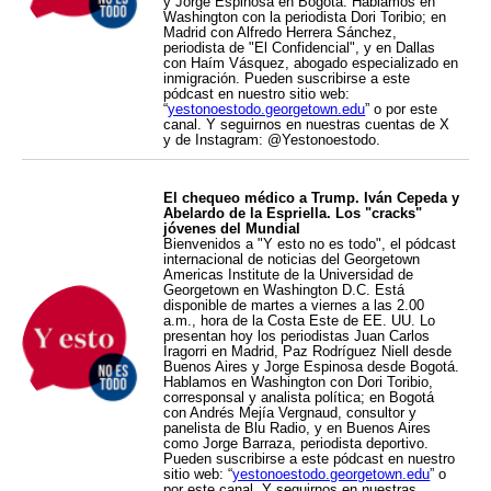
y Jorge Espinosa en Bogotá. Hablamos en
Washington con la periodista Dori Toribio; en
Madrid con Alfredo Herrera Sánchez,
periodista de "El Confidencial", y en Dallas
con Haím Vásquez, abogado especializado en
inmigración. Pueden suscribirse a este
pódcast en nuestro sitio web:
“
yestonoestodo.georgetown.edu
” o por este
canal. Y seguirnos en nuestras cuentas de X
y de Instagram: @Yestonoestodo.
El chequeo médico a Trump. Iván Cepeda y
Abelardo de la Espriella. Los "cracks"
jóvenes del Mundial
Bienvenidos a "Y esto no es todo", el pódcast
internacional de noticias del Georgetown
Americas Institute de la Universidad de
Georgetown en Washington D.C. Está
disponible de martes a viernes a las 2.00
a.m., hora de la Costa Este de EE. UU. Lo
presentan hoy los periodistas Juan Carlos
Iragorri en Madrid, Paz Rodríguez Niell desde
Buenos Aires y Jorge Espinosa desde Bogotá.
Hablamos en Washington con Dori Toribio,
corresponsal y analista política; en Bogotá
con Andrés Mejía Vergnaud, consultor y
panelista de Blu Radio, y en Buenos Aires
como Jorge Barraza, periodista deportivo.
Pueden suscribirse a este pódcast en nuestro
sitio web: “
yestonoestodo.georgetown.edu
” o
por este canal. Y seguirnos en nuestras