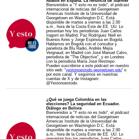
Ábalos en España. La renuncia de Starmer
Bienvenidos a "Y esto no es todo", el pódcast
internacional de noticias del Georgetown
Americas Institute de la Universidad de
Georgetown en Washington D.C. Está
disponible de martes a viernes a las 2.00
a.m., hora de la Costa Este de EE. UU. Lo
presentan hoy los periodistas Juan Carlos
Iragorri en Madrid, Paz Rodríguez Niell en
Buenos Aires y Jorge Espinosa en Bogotá.
Hablamos en Bogotá con el consultor y
panelista de Blu Radio, Andrés Mejía
Vergnaud; en Madrid con José Manuel Calvo,
periodista de "The Objective", y en Londres
con la periodista María José Restrepo.
Pueden suscribirse a este pódcast en nuestro
sitio web: “
yestonoestodo.georgetown.edu
” o
por este canal. Y seguirnos en nuestras
cuentas de X y de Instagram:
@Yestonoestodo.
¿Qué se juega Colombia en las
elecciones? La seguridad en Ecuador.
Diálogo en Bolivia
Bienvenidos a "Y esto no es todo", el pódcast
internacional de noticias del Georgetown
Americas Institute de la Universidad de
Georgetown en Washington D.C. Está
disponible de martes a viernes a las 2.00
a.m., hora de la Costa Este de EE. UU. Lo
presentan hoy los periodistas Juan Carlos