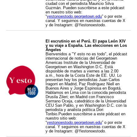
ciudad con el periodista Mauricio Silva
Guzmán. Pueden suscribirse a este pódcast
en nuestro sitio web:
“
yestonoestodo.georgetown.edu
” o por este
canal. Y seguirnos en nuestras cuentas de X
y de Instagram: @Yestonoestodo.
El escrutinio en el Perú. El papa León XIV
y su viaje a España. Las elecciones en Los
Ángeles
Bienvenidos a "Y esto no es todo", el pódcast
internacional de noticias del Georgetown
Americas Institute de la Universidad de
Georgetown en Washington D.C. Está
disponible de martes a viernes a las 2.00
a.m., hora de la Costa Este de EE. UU. Lo
presentan hoy los periodistas Juan Carlos
Iragorri en Madrid, Paz Rodríguez Niell en
Buenos Aires y Jorge Espinosa en Bogotá.
Hablamos en Lima con la conocida periodista
Drusila Zileri; en Madrid con Francisco
Serrrano Oceja, catedrático de la Universidad
CEU San Pablo, y en Washington D.C. con la
periodista y analista política Dori
Toribio.Pueden suscribirse a este pódcast en
nuestro sitio web:
“
yestonoestodo.georgetown.edu
” o por este
canal. Y seguirnos en nuestras cuentas de X
y de Instagram: @Yestonoestodo.