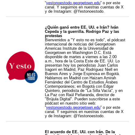
“
yestonoestodo.georgetown.edu
” o por este
canal. Y seguirnos en nuestras cuentas de X
y de Instagram: @Yestonoestodo.
¿Quién ganó entre EE. UU. e Irán? Iván
Cepeda y la guerrilla. Rodrigo Paz y las
protestas
Bienvenidos a "Y esto no es todo", el pódcast
internacional de noticias del Georgetown
Americas Institute de la Universidad de
Georgetown en Washington D.C. Está
disponible de martes a viernes a las 2.00
a.m., hora de la Costa Este de EE. UU. Lo
presentan hoy los periodistas Juan Carlos
Iragorri en Madrid, Paz Rodríguez Niell en
Buenos Aires y Jorge Espinosa en Bogotá.
Hablamos en Madrid con Haizam Amirah
Fernández del Centro de Estudios Árabes
Contemporáneos; en Bogotá con Édgar
Quintero, periodista de "La Silla Vacía", y en
La Paz con Raúl Peñaranda, director de
"Brújula Digital". Pueden suscribirse a este
pódcast en nuestro sitio web:
“
yestonoestodo.georgetown.edu
” o por este
canal. Y seguirnos en nuestras cuentas de X
y de Instagram: @Yestonoestodo.
El acuerdo de EE. UU. con Irán. De la