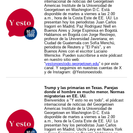
internacional de noticias del Georgetown
Americas Institute de la Universidad de
Georgetown en Washington D.C. Está
disponible de martes a viernes a las 2.00
a.m., hora de la Costa Este de EE. UU. Lo
presentan hoy los periodistas Juan Carlos
Iragorri en Madrid, Paz Rodríguez Niell en
Buenos Aires y Jorge Espinosa en Bogotá.
Hablamos en Bogotá con Jorge Restrepo,
profesor de la Universidad Javeriana; en
Ciudad de Guatemala con Sofía Menchú,
periodista de Reuters y "El País", y en
Buenos Aires con el escritor Luciano
Wernicke. Pueden suscribirse a este pódcast
en nuestro sitio web:
“
yestonoestodo.georgetown.edu
” o por este
canal. Y seguirnos en nuestras cuentas de X
y de Instagram: @Yestonoestodo.
Trump y las primarias en Texas. Parejas
donde el hombre es mucho menor. Normas
migratorias en EE. UU.
Bienvenidos a "Y esto no es todo", el pódcast
internacional de noticias del Georgetown
Americas Institute de la Universidad de
Georgetown en Washington D.C. Está
disponible de martes a viernes a las 2.00
a.m., hora de la Costa Este de EE. UU. Lo
presentan hoy los periodistas Juan Carlos
Iragorri en Madrid, Uschi Levy en Nueva York