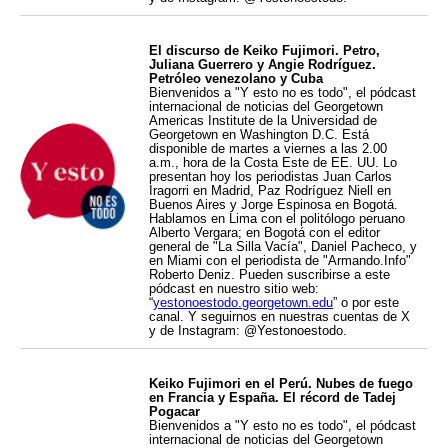
El discurso de Keiko Fujimori. Petro,
Juliana Guerrero y Angie Rodríguez.
Petróleo venezolano y Cuba
Bienvenidos a "Y esto no es todo", el pódcast
internacional de noticias del Georgetown
Americas Institute de la Universidad de
Georgetown en Washington D.C. Está
disponible de martes a viernes a las 2.00
a.m., hora de la Costa Este de EE. UU. Lo
presentan hoy los periodistas Juan Carlos
Iragorri en Madrid, Paz Rodríguez Niell en
Buenos Aires y Jorge Espinosa en Bogotá.
Hablamos en Lima con el politólogo peruano
Alberto Vergara; en Bogotá con el editor
general de "La Silla Vacía", Daniel Pacheco, y
en Miami con el periodista de "Armando.Info"
Roberto Deniz. Pueden suscribirse a este
pódcast en nuestro sitio web:
“
yestonoestodo.georgetown.edu
” o por este
canal. Y seguirnos en nuestras cuentas de X
y de Instagram: @Yestonoestodo.
Keiko Fujimori en el Perú. Nubes de fuego
en Francia y España. El récord de Tadej
Pogacar
Bienvenidos a "Y esto no es todo", el pódcast
internacional de noticias del Georgetown