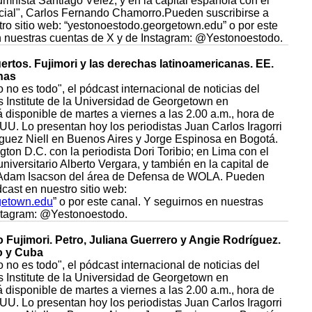
mnista Santiago Vélez, y en la capital española con el
ncial", Carlos Fernando Chamorro.Pueden suscribirse a
tro sitio web: “yestonoestodo.georgetown.edu” o por este
n nuestras cuentas de X y de Instagram: @Yestonoestodo.
ertos. Fujimori y las derechas latinoamericanas. EE.
has
 no es todo", el pódcast internacional de noticias del
Institute de la Universidad de Georgetown en
disponible de martes a viernes a las 2.00 a.m., hora de
UU. Lo presentan hoy los periodistas Juan Carlos Iragorri
guez Niell en Buenos Aires y Jorge Espinosa en Bogotá.
on D.C. con la periodista Dori Toribio; en Lima con el
universitario Alberto Vergara, y también en la capital de
Adam Isacson del área de Defensa de WOLA. Pueden
dcast en nuestro sitio web:
getown.edu
” o por este canal. Y seguirnos en nuestras
nstagram: @Yestonoestodo.
o Fujimori. Petro, Juliana Guerrero y Angie Rodríguez.
o y Cuba
 no es todo", el pódcast internacional de noticias del
Institute de la Universidad de Georgetown en
disponible de martes a viernes a las 2.00 a.m., hora de
UU. Lo presentan hoy los periodistas Juan Carlos Iragorri