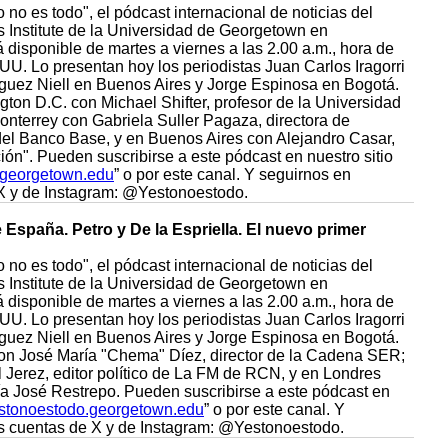
 no es todo", el pódcast internacional de noticias del
Institute de la Universidad de Georgetown en
disponible de martes a viernes a las 2.00 a.m., hora de
UU. Lo presentan hoy los periodistas Juan Carlos Iragorri
guez Niell en Buenos Aires y Jorge Espinosa en Bogotá.
on D.C. con Michael Shifter, profesor de la Universidad
nterrey con Gabriela Suller Pagaza, directora de
el Banco Base, y en Buenos Aires con Alejandro Casar,
ión". Pueden suscribirse a este pódcast en nuestro sitio
.georgetown.edu
” o por este canal. Y seguirnos en
X y de Instagram: @Yestonoestodo.
e España. Petro y De la Espriella. El nuevo primer
 no es todo", el pódcast internacional de noticias del
Institute de la Universidad de Georgetown en
disponible de martes a viernes a las 2.00 a.m., hora de
UU. Lo presentan hoy los periodistas Juan Carlos Iragorri
guez Niell en Buenos Aires y Jorge Espinosa en Bogotá.
on José María "Chema" Díez, director de la Cadena SER;
 Jerez, editor político de La FM de RCN, y en Londres
ía José Restrepo. Pueden suscribirse a este pódcast en
stonoestodo.georgetown.edu
” o por este canal. Y
s cuentas de X y de Instagram: @Yestonoestodo.