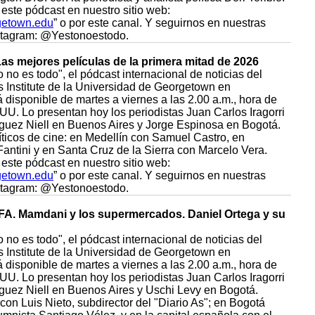
este pódcast en nuestro sitio web:
getown.edu
” o por este canal. Y seguirnos en nuestras
nstagram: @Yestonoestodo.
Las mejores películas de la primera mitad de 2026
 no es todo", el pódcast internacional de noticias del
Institute de la Universidad de Georgetown en
disponible de martes a viernes a las 2.00 a.m., hora de
UU. Lo presentan hoy los periodistas Juan Carlos Iragorri
guez Niell en Buenos Aires y Jorge Espinosa en Bogotá.
íticos de cine: en Medellín con Samuel Castro, en
antini y en Santa Cruz de la Sierra con Marcelo Vera.
este pódcast en nuestro sitio web:
getown.edu
” o por este canal. Y seguirnos en nuestras
nstagram: @Yestonoestodo.
IFA. Mamdani y los supermercados. Daniel Ortega y su
 no es todo", el pódcast internacional de noticias del
Institute de la Universidad de Georgetown en
disponible de martes a viernes a las 2.00 a.m., hora de
UU. Lo presentan hoy los periodistas Juan Carlos Iragorri
guez Niell en Buenos Aires y Uschi Levy en Bogotá.
on Luis Nieto, subdirector del "Diario As"; en Bogotá