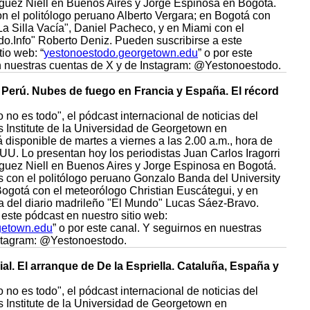
guez Niell en Buenos Aires y Jorge Espinosa en Bogotá.
 el politólogo peruano Alberto Vergara; en Bogotá con
"La Silla Vacía", Daniel Pacheco, y en Miami con el
do.Info" Roberto Deniz. Pueden suscribirse a este
tio web: “
yestonoestodo.georgetown.edu
” o por este
n nuestras cuentas de X y de Instagram: @Yestonoestodo.
l Perú. Nubes de fuego en Francia y España. El récord
 no es todo", el pódcast internacional de noticias del
Institute de la Universidad de Georgetown en
disponible de martes a viernes a las 2.00 a.m., hora de
UU. Lo presentan hoy los periodistas Juan Carlos Iragorri
guez Niell en Buenos Aires y Jorge Espinosa en Bogotá.
con el politólogo peruano Gonzalo Banda del University
ogotá con el meteorólogo Christian Euscátegui, y en
ta del diario madrileño "El Mundo" Lucas Sáez-Bravo.
este pódcast en nuestro sitio web:
getown.edu
” o por este canal. Y seguirnos en nuestras
nstagram: @Yestonoestodo.
al. El arranque de De la Espriella. Cataluña, España y
 no es todo", el pódcast internacional de noticias del
Institute de la Universidad de Georgetown en