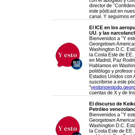
con el abogado y colu
director de "Confide
este pódcast en nues
canal. Y seguirnos e
El ICE en los aeropu
UU. y las narcolanc
Bienvenidos a "Y esto
Georgetown Americas 
Washington D.C. Está 
la Costa Este de EE. 
en Madrid, Paz Rodrí
Hablamos en Washingt
politólogo y profesor 
Estados Unidos con 
suscribirse a este pó
“
yestonoestodo.geor
cuentas de X y de I
El discurso de Keik
Petróleo venezolan
Bienvenidos a "Y esto
Georgetown Americas 
Washington D.C. Está 
la Costa Este de EE. 