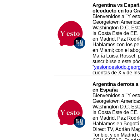
Argentina vs España:
oleoducto en los G
Bienvenidos a "Y esto
Georgetown Americas 
Washington D.C. Está 
la Costa Este de EE. 
en Madrid, Paz Rodrí
Hablamos con los per
en Miami; con el abo
María Luisa Rossel, p
suscribirse a este pó
“
yestonoestodo.geor
cuentas de X y de I
Argentina derrota a 
en España
Bienvenidos a "Y esto
Georgetown Americas 
Washington D.C. Está 
la Costa Este de EE. 
en Madrid, Paz Rodrí
Hablamos en Bogotá c
Direct TV, Adrián Ma
Toribio, y en Madrid