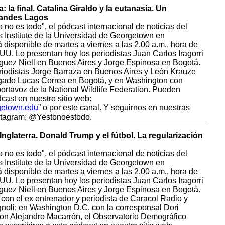
 la final. Catalina Giraldo y la eutanasia. Un
randes Lagos
 no es todo", el pódcast internacional de noticias del
Institute de la Universidad de Georgetown en
disponible de martes a viernes a las 2.00 a.m., hora de
UU. Lo presentan hoy los periodistas Juan Carlos Iragorri
guez Niell en Buenos Aires y Jorge Espinosa en Bogotá.
iodistas Jorge Barraza en Buenos Aires y León Krauze
gado Lucas Correa en Bogotá, y en Washington con
ortavoz de la National Wildlife Federation. Pueden
dcast en nuestro sitio web:
getown.edu
” o por este canal. Y seguirnos en nuestras
nstagram: @Yestonoestodo.
Inglaterra. Donald Trump y el fútbol. La regularización
 no es todo", el pódcast internacional de noticias del
Institute de la Universidad de Georgetown en
disponible de martes a viernes a las 2.00 a.m., hora de
UU. Lo presentan hoy los periodistas Juan Carlos Iragorri
guez Niell en Buenos Aires y Jorge Espinosa en Bogotá.
on el ex entrenador y periodista de Caracol Radio y
gnoli; en Washington D.C. con la corresponsal Dori
 con Alejandro Macarrón, el Observatorio Demográfico