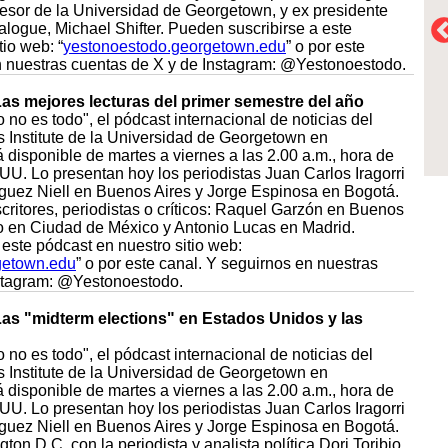
esor de la Universidad de Georgetown, y ex presidente
alogue, Michael Shifter. Pueden suscribirse a este
tio web: “
yestonoestodo.georgetown.edu
” o por este
n nuestras cuentas de X y de Instagram: @Yestonoestodo.
Las mejores lecturas del primer semestre del año
 no es todo", el pódcast internacional de noticias del
Institute de la Universidad de Georgetown en
disponible de martes a viernes a las 2.00 a.m., hora de
UU. Lo presentan hoy los periodistas Juan Carlos Iragorri
guez Niell en Buenos Aires y Jorge Espinosa en Bogotá.
ritores, periodistas o críticos: Raquel Garzón en Buenos
so en Ciudad de México y Antonio Lucas en Madrid.
este pódcast en nuestro sitio web:
getown.edu
” o por este canal. Y seguirnos en nuestras
nstagram: @Yestonoestodo.
Las "midterm elections" en Estados Unidos y las
 no es todo", el pódcast internacional de noticias del
Institute de la Universidad de Georgetown en
disponible de martes a viernes a las 2.00 a.m., hora de
UU. Lo presentan hoy los periodistas Juan Carlos Iragorri
guez Niell en Buenos Aires y Jorge Espinosa en Bogotá.
n D.C. con la periodista y analista política Dori Toribio.