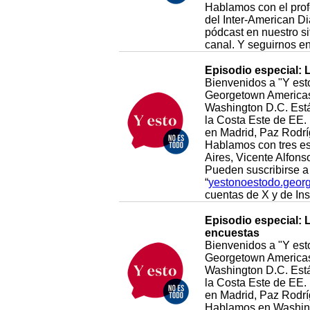
Hablamos con el prof
del Inter-American Di
pódcast en nuestro si
canal. Y seguirnos e
Episodio especial: 
Bienvenidos a "Y esto
Georgetown Americas 
Washington D.C. Está 
la Costa Este de EE. 
en Madrid, Paz Rodrí
Hablamos con tres esc
Aires, Vicente Alfon
Pueden suscribirse a 
“
yestonoestodo.geor
cuentas de X y de I
Episodio especial: 
encuestas
Bienvenidos a "Y esto
Georgetown Americas 
Washington D.C. Está 
la Costa Este de EE. 
en Madrid, Paz Rodrí
Hablamos en Washingto