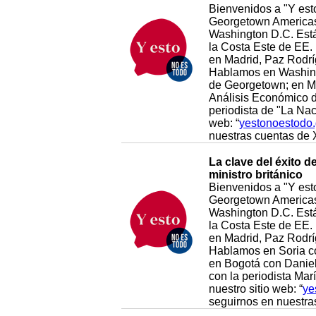
Bienvenidos a "Y esto
Georgetown Americas 
Washington D.C. Está 
la Costa Este de EE. 
en Madrid, Paz Rodrí
Hablamos en Washingt
de Georgetown; en Mo
Análisis Económico d
periodista de "La Nac
web: “
yestonoestodo
nuestras cuentas de 
La clave del éxito d
ministro británico
Bienvenidos a "Y esto
Georgetown Americas 
Washington D.C. Está 
la Costa Este de EE. 
en Madrid, Paz Rodrí
Hablamos en Soria c
en Bogotá con Daniel
con la periodista Mar
nuestro sitio web: “
ye
seguirnos en nuestra