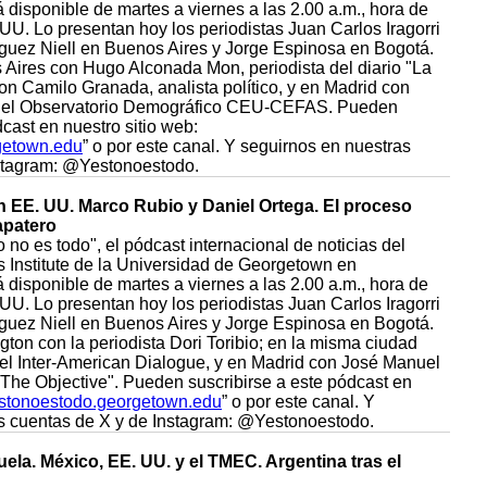
disponible de martes a viernes a las 2.00 a.m., hora de
UU. Lo presentan hoy los periodistas Juan Carlos Iragorri
guez Niell en Buenos Aires y Jorge Espinosa en Bogotá.
ires con Hugo Alconada Mon, periodista del diario "La
on Camilo Granada, analista político, y en Madrid con
del Observatorio Demográfico CEU-CEFAS. Pueden
dcast en nuestro sitio web:
getown.edu
” o por este canal. Y seguirnos en nuestras
nstagram: @Yestonoestodo.
en EE. UU. Marco Rubio y Daniel Ortega. El proceso
apatero
 no es todo", el pódcast internacional de noticias del
Institute de la Universidad de Georgetown en
disponible de martes a viernes a las 2.00 a.m., hora de
UU. Lo presentan hoy los periodistas Juan Carlos Iragorri
guez Niell en Buenos Aires y Jorge Espinosa en Bogotá.
on con la periodista Dori Toribio; en la misma ciudad
l Inter-American Dialogue, y en Madrid con José Manuel
"The Objective". Pueden suscribirse a este pódcast en
stonoestodo.georgetown.edu
” o por este canal. Y
s cuentas de X y de Instagram: @Yestonoestodo.
ela. México, EE. UU. y el TMEC. Argentina tras el