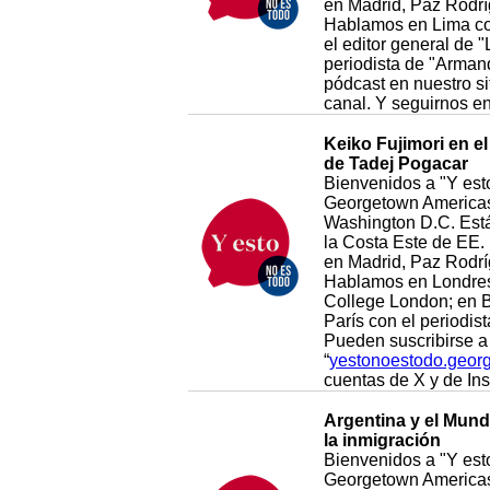
en Madrid, Paz Rodrí
Hablamos en Lima con
el editor general de 
periodista de "Arman
pódcast en nuestro si
canal. Y seguirnos e
Keiko Fujimori en e
de Tadej Pogacar
Bienvenidos a "Y esto
Georgetown Americas 
Washington D.C. Está 
la Costa Este de EE. 
en Madrid, Paz Rodrí
Hablamos en Londres 
College London; en B
París con el periodis
Pueden suscribirse a 
“
yestonoestodo.geor
cuentas de X y de I
Argentina y el Mundi
la inmigración
Bienvenidos a "Y esto
Georgetown Americas 