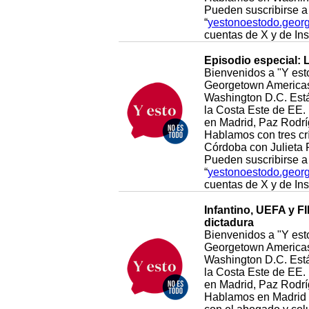
Pueden suscribirse a 
“
yestonoestodo.geor
cuentas de X y de I
Episodio especial: 
Bienvenidos a "Y esto
Georgetown Americas 
Washington D.C. Está 
la Costa Este de EE. 
en Madrid, Paz Rodrí
Hablamos con tres cr
Córdoba con Julieta F
Pueden suscribirse a 
“
yestonoestodo.geor
cuentas de X y de I
Infantino, UEFA y F
dictadura
Bienvenidos a "Y esto
Georgetown Americas 
Washington D.C. Está 
la Costa Este de EE. 
en Madrid, Paz Rodrí
Hablamos en Madrid c