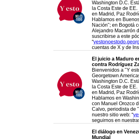
Washington D.C. Está 
la Costa Este de EE. 
en Madrid, Paz Rodrí
Hablamos en Buenos A
Nación"; en Bogotá c
Alejandro Macarrón 
suscribirse a este pó
“
yestonoestodo.geor
cuentas de X y de I
El juicio a Maduro 
contra Rodríguez Z
Bienvenidos a "Y esto
Georgetown Americas 
Washington D.C. Está 
la Costa Este de EE. 
en Madrid, Paz Rodrí
Hablamos en Washingt
con Manuel Orozco de
Calvo, periodista de 
nuestro sitio web: “
ye
seguirnos en nuestra
El diálogo en Venezu
Mundial